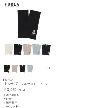
向け
N
レディース
メンズ
キッズ
価格の高い
順
カテゴリー
価格の低い
順
ブランド
人気順
売上点数順
傘機能
お気に入り
順
手袋・アームカバー
+1
その他
FURLA
【UV手袋】フルラ (FURLA) ショート ＵＶ手袋 ハートベア 指無し
￥3,960
(税込)
カラー
＃遮光100%
＃軽量
＃晴雨兼用
＃UVカット
価格・割引率