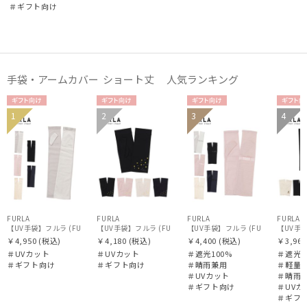
＃ギフト向け
在庫表示
手袋・アームカバー ショート丈 人気ランキング
販売状況
ギフト
ギフト
ギフト
ギフ
1
2
3
4
WOME
WOME
WOME
WOM
入荷状況
向け
向け
向け
向け
N
N
N
N
FURLA
FURLA
FURLA
FURLA
【UV手袋】フルラ (FURLA) ロング ＵＶ手袋 リボン 指無し
【UV手袋】フルラ (FURLA) ショート ＵＶ手袋 ミモザ 指無し
【UV手袋】フルラ (FURLA) ミデ
【UV手袋
￥4,950
(税込)
￥4,180
(税込)
￥4,400
(税込)
￥3,960
＃UVカット
＃UVカット
＃遮光100%
＃遮光1
＃ギフト向け
＃ギフト向け
＃晴雨兼用
＃軽量
＃UVカット
＃晴雨
＃ギフト向け
＃UVカ
＃ギフ