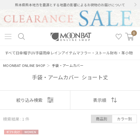
熊本県熊本地方を震源とする地震の影響によるお荷物のお届けについて
0
すべて
日傘
帽子
UV手袋
雨傘
レインアイテム
マフラー・ストール
財布・革小物
MOONBAT ONLINE SHOP
＞
手袋・アームカバー
手袋・アームカバー ショート丈
表示
絞り込み検索
表示順
順
絞り込み
検索結果 : 1
件
商品別
カラー別
おすすめ
ギフト
WOME
新着