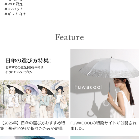
＃WEB限定
その他
＃UVカット
＃ギフト向け
カラー
Feature
価格・割引率
在庫表示
販売状況
入荷状況
【2026年】日傘の選び方おすすめ特
FUWACOOLの特設サイトが公開され
集！遮光100%や折りたたみや軽量
ました。