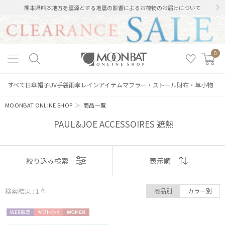
熊本県熊本地方を震源とする地震の影響によるお荷物のお届けについて
0
すべて
日傘
帽子
UV手袋
雨傘
レインアイテム
マフラー・ストール
財布・革小物
MOONBAT ONLINE SHOP
＞
商品一覧
PAUL&JOE ACCESSOIRES 遮熱
絞り込み
表示
絞り込み検索
表示順
順
検索結果 : 1
件
商品別
カラー別
おすすめ
レディース
メンズ
キッズ
WEB限
ギフト
WOME
新着