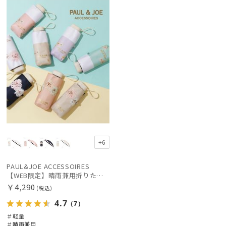
定
向け
N
価格の高い
カテゴリー
順
価格の低い
ブランド
順
人気順
estaa
エスタ
売上点数順
LANVIN en Bleu
お気に入り
ランバン オン ブルー
順
PAUL&JOE ACCESSOIRES
+6
ポールアンドジョー アクセソワ
PAUL&JOE ACCESSOIRES
POLO RALPH LAUREN
【WEB限定】晴雨兼用折りたたみ日傘 ポール&ジョー(PAUL & JOE ACCESSOIRES)クリザンテーム/バイカラー 雨の日OK 一級遮光99.99% 遮熱 簡単開閉 UV 晴雨兼用 可愛い
ポロ ラルフ ローレン
￥4,290
(税込)
4.7
（7）
傘機能
＃軽量
＃晴雨兼用