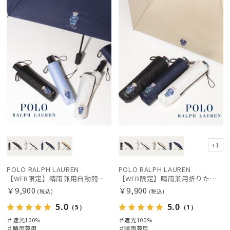
定
X
定
X
価格の高い
カテゴリー
順
価格の低い
ブランド
順
人気順
カラー
売上点数順
価格・割引率
お気に入り
順
+1
在庫表示
POLO RALPH LAUREN
POLO RALPH LAUREN
【WEB限定】晴雨兼用自動開閉日傘 ポロ ラルフ ローレン（POLO RALPH LAUREN）ベア 遮光100 UV100 ワンタッチ開閉
【WEB限定】晴雨兼用折りたたみ日傘 ポロ ラルフ ローレン（POLO RALPH LAUREN）ベア 遮光100 UV100
販売状況
￥9,900
￥9,900
(税込)
(税込)
5.0
5.0
（5）
（1）
入荷状況
＃遮光100%
＃遮光100%
＃晴雨兼用
＃晴雨兼用