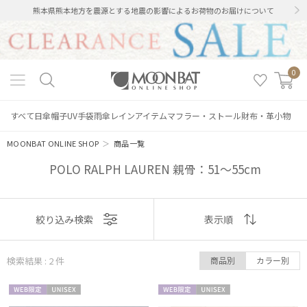
熊本県熊本地方を震源とする地震の影響によるお荷物のお届けについて
0
すべて
日傘
帽子
UV手袋
雨傘
レインアイテム
マフラー・ストール
財布・革小物
MOONBAT ONLINE SHOP
＞
商品一覧
POLO RALPH LAUREN 親骨：51～55cm
絞り込み
表示
絞り込み検索
表示順
順
検索結果 : 2
件
商品別
カラー別
おすすめ
レディース
メンズ
キッズ
WEB限
UNISE
WEB限
UNISE
新着