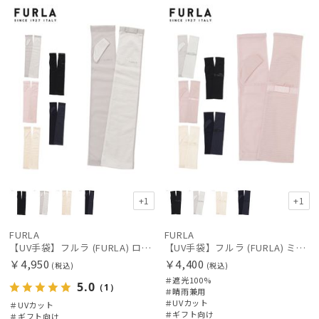
向け
N
向け
N
価格の高い
順
価格の低い
順
人気順
売上点数順
お気に入り
順
+1
+1
FURLA
FURLA
【UV手袋】フルラ (FURLA) ロング ＵＶ手袋 リボン 指無し
【UV手袋】フルラ (FURLA) ミディアム ＵＶ手袋 リボン 指無し
￥4,950
￥4,400
(税込)
(税込)
＃遮光100%
5.0
（1）
＃晴雨兼用
＃UVカット
＃UVカット
絞り込み
＃ギフト向け
＃ギフト向け