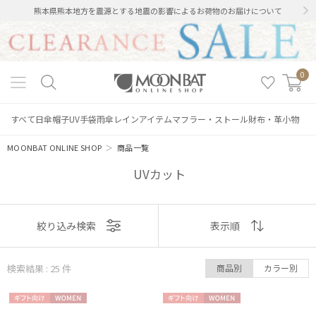
熊本県熊本地方を震源とする地震の影響によるお荷物のお届けについて
0
すべて
日傘
帽子
UV手袋
雨傘
レインアイテム
マフラー・ストール
財布・革小物
MOONBAT ONLINE SHOP
＞
商品一覧
UVカット
表示
絞り込み検索
表示順
順
検索結果 : 25
件
商品別
カラー別
おすすめ
ギフト
WOME
ギフト
WOME
新着