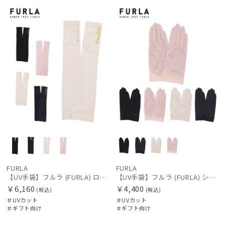
向け
N
向け
N
FURLA
FURLA
【UV手袋】フルラ (FURLA) ロング ＵＶ手袋 ミモザ 指無し 接触冷感
【UV手袋】フルラ (FURLA) ショート ＵＶ手袋 ロゴ刺繍 5本指 接触冷感
￥6,160
￥4,400
(税込)
(税込)
＃UVカット
＃UVカット
＃ギフト向け
＃ギフト向け