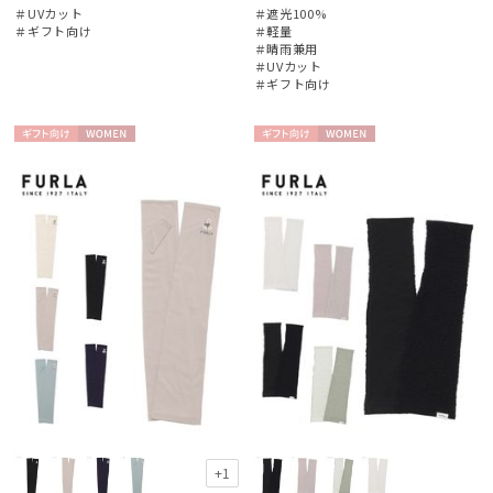
＃UVカット
＃遮光100%
＃ギフト向け
＃軽量
手袋・アームカバー
＃晴雨兼用
＃UVカット
＃ギフト向け
その他
ギフト
WOME
ギフト
WOME
カラー
向け
N
向け
N
価格・割引率
在庫表示
販売状況
入荷状況
+1