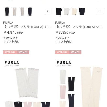
+1
+1
FURLA
FURLA
【UV手袋】フルラ (FURLA) ミディアム ＵＶ手袋 FURLAロゴ 指無し
【UV手袋】フルラ (FURLA) ショート ＵＶ手袋 ベア 指無し
￥4,840
￥3,850
(税込)
(税込)
＃UVカット
＃UVカット
＃ギフト向け
＃ギフト向け
ギフト
WOME
ギフト
WOME
向け
N
向け
N