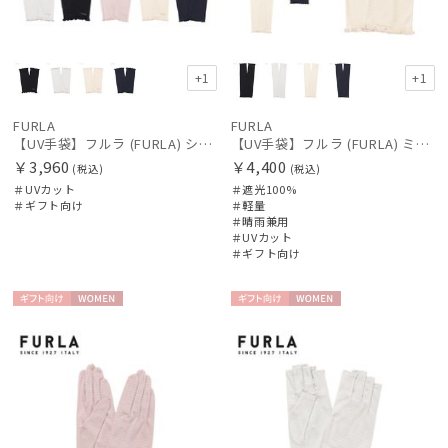
+1
+1
FURLA
FURLA
【UV手袋】フルラ (FURLA) ショート ＵＶ手袋 フリル 指無し
【UV手袋】フルラ (FURLA) ミディアム ＵＶ手袋 フリル 指無し
￥3,960
￥4,400
(税込)
(税込)
＃UVカット
＃遮光100%
＃ギフト向け
＃軽量
＃晴雨兼用
＃UVカット
＃ギフト向け
ギフト
WOME
ギフト
WOME
向け
N
向け
N