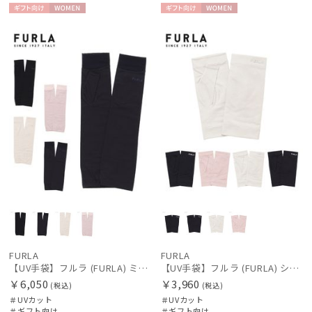
ギフト
WOME
ギフト
WOME
向け
N
向け
N
FURLA
FURLA
【UV手袋】フルラ (FURLA) ミディアム ＵＶ手袋 ロゴ刺繍 指無し 接触冷感
【UV手袋】フルラ (FURLA) ショート ＵＶ手袋 ラインストーンロゴ 指無し
￥6,050
￥3,960
(税込)
(税込)
＃UVカット
＃UVカット
＃ギフト向け
＃ギフト向け