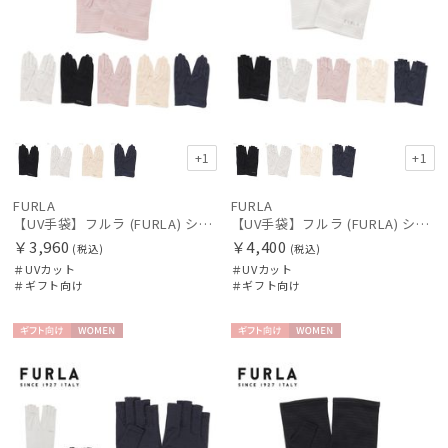
+1
+1
FURLA
FURLA
【UV手袋】フルラ (FURLA) ショート ＵＶ手袋 ロゴ刺繍 5本指
【UV手袋】フルラ (FURLA) ショート ＵＶ手袋 ロゴ刺繍 指切り
￥3,960
￥4,400
(税込)
(税込)
＃UVカット
＃UVカット
＃ギフト向け
＃ギフト向け
ギフト
WOME
ギフト
WOME
向け
N
向け
N