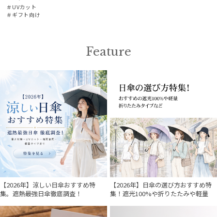
＃UVカット
＃ギフト向け
Feature
【2026年】涼しい日傘おすすめ特
【2026年】日傘の選び方おすすめ特
集。遮熱最強日傘徹底調査！
集！遮光100%や折りたたみや軽量