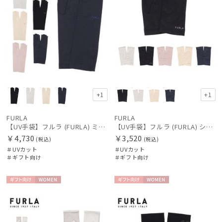
+1
+1
FURLA
FURLA
【UV手袋】フルラ (FURLA) ミディアム ＵＶ手袋 ロゴ刺繍 指切り
【UV手袋】フルラ (FURLA) ショート ＵＶ手袋 ロゴ刺繍 指無し
￥4,730
￥3,520
(税込)
(税込)
＃UVカット
＃UVカット
＃ギフト向け
＃ギフト向け
ギフト
WOME
ギフト
WOME
向け
N
向け
N