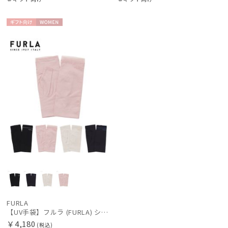
ギフト
WOME
向け
N
FURLA
【UV手袋】フルラ (FURLA) ショート ＵＶ手袋 ロゴ刺繍 指無し
￥4,180
(税込)