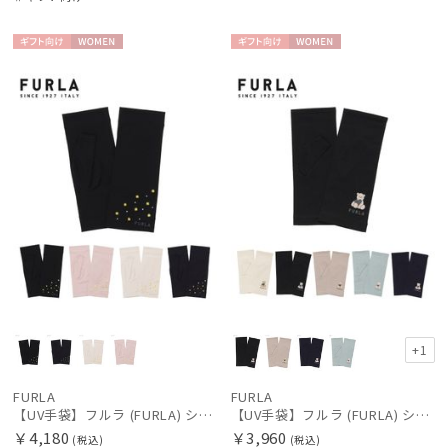
ギフト
WOME
ギフト
WOME
向け
N
向け
N
レディース
メンズ
キッズ
カテゴリー
ブランド
傘機能
+1
マフラー・ストール・スカーフ
FURLA
FURLA
【UV手袋】フルラ (FURLA) ショート ＵＶ手袋 ミモザ 指無し 接触冷感
【UV手袋】フルラ (FURLA) ショート ＵＶ手袋 ハートベア 指無し
帽子
￥4,180
￥3,960
(税込)
(税込)