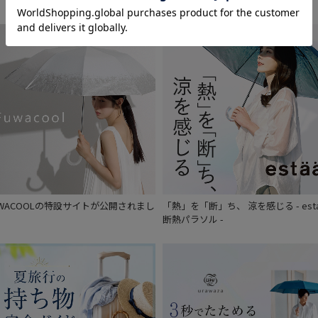
価格・割引率
価格 (円)
割引率 (%)
在庫表示
在庫あり
UWACOOLの特設サイトが公開されまし
「熱」を「断」ち、 涼を感じる - est
。
断熱パラソル -
販売状況
通常
入荷状況