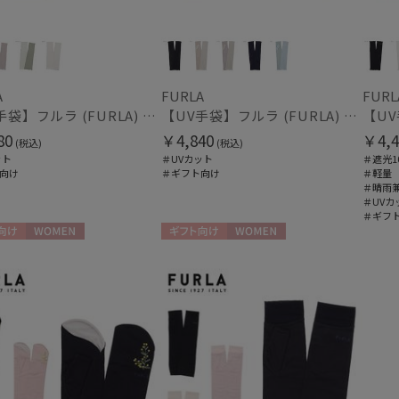
マフラー・ストール・スカーフ
ウォッシャブル
UV
(6
(15)
A
FURLA
FURL
カシミヤ
シル
(19)
【UV手袋】フルラ (FURLA) ミディアム ＵＶ手袋 FURLAロゴ 指無し
【UV手袋】フルラ (FURLA) ミディアム ＵＶ手袋 FURLAロゴ 指無し
80
￥4,840
￥4,4
(税込)
(税込)
ット
＃UVカット
＃遮光1
向け
＃ギフト向け
＃軽量
帽子
＃晴雨
＃UVカ
ウォッシャブル
遮
＃ギフ
(22)
向け
WOMEN
ギフト向け
WOMEN
紫外線対策
暑さ
(54)
手袋・アームカバー
紫外線対策
接触
(25)