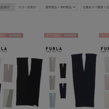
ブランド
傘機能
品別表示
カラー別表示
通常商品＋予約商品
在庫あり＋取寄＋在
FURLA
晴雨兼用
遮
(323)
フルラ
一級遮光
UV
(197)
(3
耐風傘
ジャ
(32)
向け
WOMEN
ギフト向け
WOMEN
ギフト
暑さ対策
紫外
(270)
親骨：～50cm
親骨
55c
(287)
親骨：61～
簡単
65cm
(1)
3秒でたためる
ギフ
め
(9)
(1