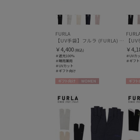
FURLA
FURL
【UV手袋】フルラ (FURLA) ミディアム ＵＶ手袋 リボン 指無し
￥4,400
￥4,1
(税込)
＃遮光100%
＃UVカ
＃晴雨兼用
＃ギフト
＃UVカット
＃ギフト向け
ギフト向け
WOMEN
ギフト