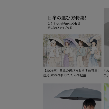
【2026年】日傘の選び方おすすめ特集！
F
遮光100%や折りたたみや軽量
た