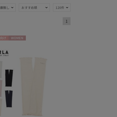
庫無し
おすすめ順
120件
熱
遮光
(227)
(167)
1
軽量
59)
(111)
ンプ式
超撥水
(22)
(5)
向け
WOMEN
線対策
自動開閉傘
(291)
(15)
：51～
親骨：56～
m
60cm
(131)
(83)
開閉傘
メディアで話題
(76)
(2)
トにおすす
5)