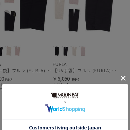
ミディアム丈
ロン
(7)
指切り
指無
(2)
その他
WEB限定
メデ
(40)
(40)
A
FURLA
ギフトにおすす
【UV手袋】フルラ (FURLA) ミディアム ＵＶ手袋 ミモザ 指無し 接触冷感
【UV手袋】フルラ (FURLA) ミディアム ＵＶ手袋 ロゴ刺繍 指無し 接触冷感
め
(376)
00
￥6,050
(税込)
(税込)
ット
＃UVカット
向け
＃ギフト向け
カラー
Feature