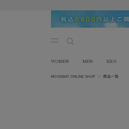
メニ
メ
ュー
ニ
ボタ
ュ
WOMEN
MEN
KIDS
ン
ー
ボ
タ
MOONBAT ONLINE SHOP
＞
商品一覧
ン
レディース
スタイル