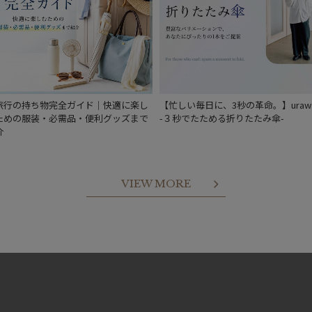
予約
新着
旅行の持ち物完全ガイド｜快適に楽し
【忙しい毎日に、3秒の革命。】urawa
ための服装・必需品・便利グッズまで
-３秒でたためる折りたたみ傘-
介
VIEW MORE