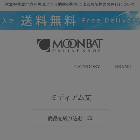
熊本県熊本地方を震源とする地震の影響によるお荷物のお届けについて
雨傘・日傘・マフラー・ストール・
帽子の通販｜MOONBAT ONLINE
SHOP（ムーンバットオンラインシ
CATEGORY
BRAND
ョップ）
ミディアム丈
メンズ
商品を絞り込む
ブランド