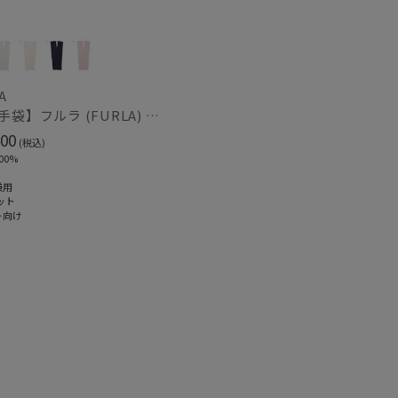
紫外線対策
)
(2)
A
ク
ウール
(116)
(14)
【UV手袋】フルラ (FURLA) ミディアム ＵＶ手袋 フリル 指無し
00
(税込)
00%
兼用
ット
熱
遮光
(27)
(37)
ト向け
対策
サイズ調整
(37)
(44)
冷感
ショート丈
(7)
(12)