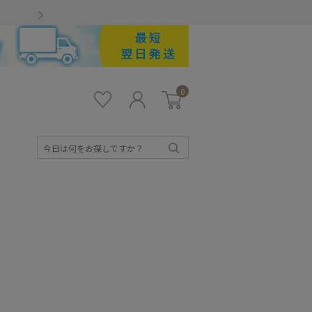
Gmailをお使いのお客様
0
お気
ロ
カー
に入
グ
ト
り
イ
ン
検
索
キッズ