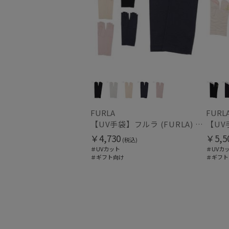
FURLA
FURL
【UV手袋】フルラ (FURLA) ミディアム ＵＶ手袋 ロゴ刺繍 指切り
￥4,730
￥5,5
(税込)
＃UVカット
＃UVカ
＃ギフト向け
＃ギフト