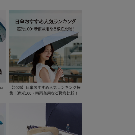
～
～
aa
【2026】日傘おすすめ人気ランキング特
集｜遮光100・晴雨兼用など徹底比較！
セール