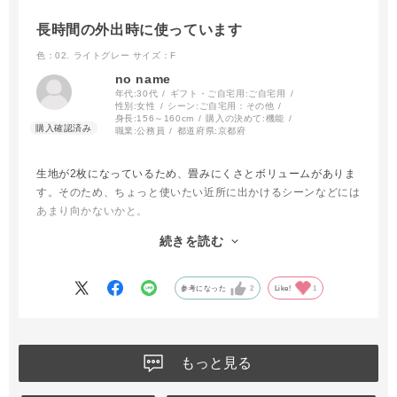
長時間の外出時に使っています
色：02. ライトグレー
サイズ：F
no name
年代:
30代
ギフト・ご自宅用:
ご自宅用
性別:
女性
シーン:
ご自宅用：その他
身長:
156～160cm
購入の決めて:
機能
職業:
公務員
都道府県:
京都府
生地が2枚になっているため、畳みにくさとボリュームがありま
す。そのため、ちょっと使いたい近所に出かけるシーンなどには
あまり向かないかと。
今まで使っていたのが濃い色のものだったので、やはり明るい色
続きを読む
の方が暑さは感じにくいように思います。色はライトグレーとい
うより、グレーに近いなと思いました。
参考になった
2
Like!
1
もっと見る