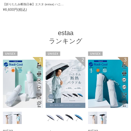
【折りたたみ断熱日傘】エスタ (estaa) ハニカム断熱パラソル 55㎝ 折りたたみ傘 晴雨兼用 遮光100 UV100
¥6,600円(税込)
estaa
ランキング
UNISEX
UNISEX
UNISEX
1
2
3
estaa
estaa