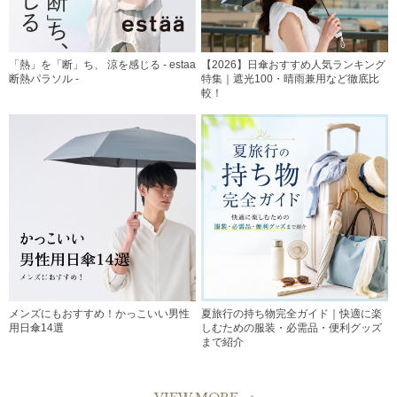
「熱」を「断」ち、 涼を感じる - estaa
【2026】日傘おすすめ人気ランキング
断熱パラソル -
特集｜遮光100・晴雨兼用など徹底比
較！
メンズにもおすすめ！かっこいい男性
夏旅行の持ち物完全ガイド｜快適に楽
用日傘14選
しむための服装・必需品・便利グッズ
まで紹介