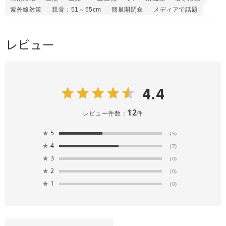
紫外線対策
親骨：51～55cm
簡単開閉傘
メディアで話題
レビュー
4.4
12
レビュー件数：
件
★
5
(5)
★
4
(7)
★
3
(0)
★
2
(0)
★
1
(0)