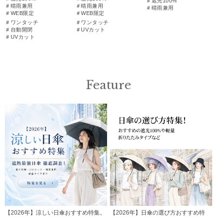
＃遮光100%
＃晴雨兼用
＃晴雨兼用
＃晴雨兼用
＃WEB限定
＃WEB限定
＃ワンタッチ
＃ワンタッチ
＃自動開閉
＃UVカット
＃UVカット
Feature
【2026年】涼しい日傘おすすめ特集。
【2026年】日傘の選び方おすすめ特