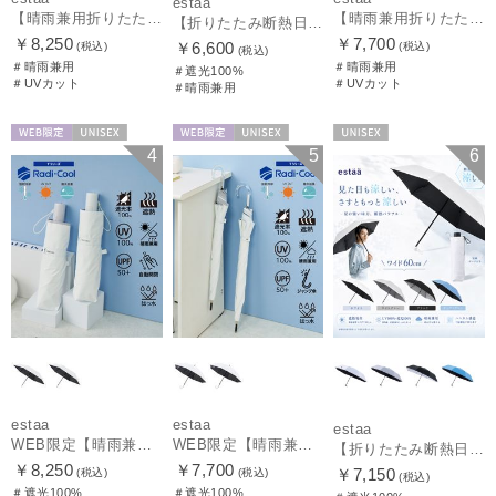
estaa
【晴雨兼用折りたたみ日傘】エスタ(estaa)REIKYAKUパラソル 大きめ60㎝ 世界初の放射冷却素材ラディクール 遮光100 UV100 耐風
【晴雨兼用折りたたみ日傘】エスタ(estaa)REIKYAKUパラソル 54㎝ 世界初の放射冷却素材ラディクール 遮光100 UV100 耐風
【折りたたみ断熱日傘】エスタ (estaa) ハニカム断熱パラソル 55㎝ 折りたたみ傘 晴雨兼用 遮光100 UV100
￥8,250
￥7,700
￥6,600
(税込)
(税込)
(税込)
＃晴雨兼用
＃晴雨兼用
＃遮光100%
＃UVカット
＃UVカット
＃晴雨兼用
WEB限定
UNISEX
WEB限定
UNISEX
UNISEX
4
5
6
estaa
estaa
estaa
WEB限定【晴雨兼用自動開閉日傘】エスタ(estaa)REIKYAKUパラソル 55㎝ ラディクール 遮光100 UV100 ワンタッチ開閉
WEB限定【晴雨兼用日傘】エスタ(estaa)REIKYAKUパラソル 55㎝ ラディクール 遮光100 UV100 ボタンジャンプ
【折りたたみ断熱日傘】エスタ (estaa) ハニカム断熱パラソル 60㎝ 折りたたみ傘 晴雨兼用 一級遮光 UV
￥8,250
￥7,700
￥7,150
(税込)
(税込)
(税込)
＃遮光100%
＃遮光100%