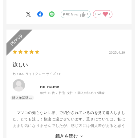
参考になった
1
Like!
1
2025.4.29
涼しい
色：02. ライトグレー
サイズ：F
no name
年代:
10代
性別:
女性
購入の決めて:
機能
「マツコの知らない世界」で紹介されているのを見て購入しまし
た。とても涼しく快適に過ごせています。重さについては、私は
あまり気になりませんでしたが、感じ方には個人差があると思う
ので、目安として300gの物をバッグに入れて試してみるのもお
続きを読む