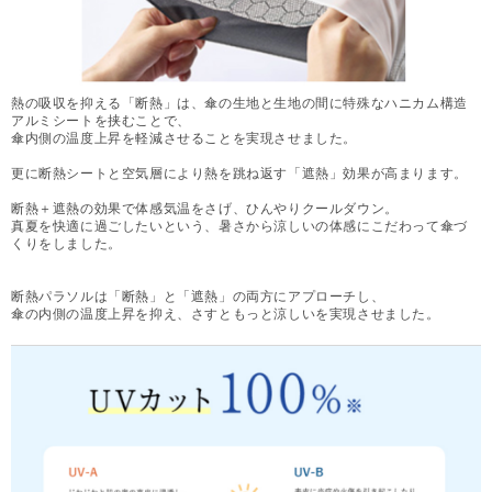
熱の吸収を抑える「断熱」は、傘の生地と生地の間に特殊なハニカム構造
アルミシートを挟むことで、
傘内側の温度上昇を軽減させることを実現させました。
更に断熱シートと空気層により熱を跳ね返す「遮熱」効果が高まります。
断熱＋遮熱の効果で体感気温をさげ、ひんやりクールダウン。
真夏を快適に過ごしたいという、暑さから涼しいの体感にこだわって傘づ
くりをしました。
断熱パラソルは「断熱」と「遮熱」の両方にアプローチし、
傘の内側の温度上昇を抑え、さすともっと涼しいを実現させました。