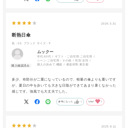
2026.5.31
断熱日傘
色：03. ブラック
サイズ：F
ムックー
年代:
60代
ギフト・ご自宅用:
ご自宅用
シーン:
ご自宅用：その他
性別:
女性
購入の決めて:
機能
都道府県:
東京都
多少、布部分が二重になっているので、軽量の傘よりも重いです
が、夏日の中を歩いても大きな日陰ができてあまり暑くなかった
感じです。強風でも大丈夫でした。
参考になった
1
Like!
1
2025.8.11