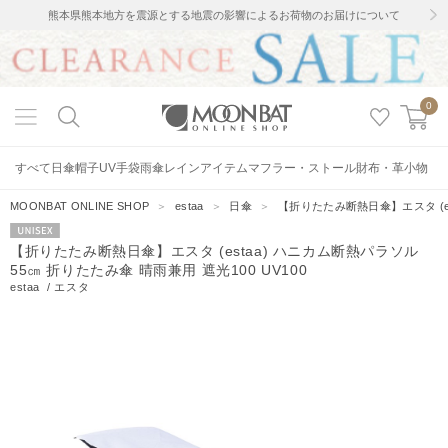
熊本県熊本地方を震源とする地震の影響によるお荷物のお届けについて
0
すべて
日傘
帽子
UV手袋
雨傘
レインアイテム
マフラー・ストール
財布・革小物
MOONBAT ONLINE SHOP
＞
estaa
＞
日傘
＞
【折りたたみ断熱日傘】エスタ (est
UNISEX
【折りたたみ断熱日傘】エスタ (estaa) ハニカム断熱パラソル
55㎝ 折りたたみ傘 晴雨兼用 遮光100 UV100
estaa
/
エスタ
622