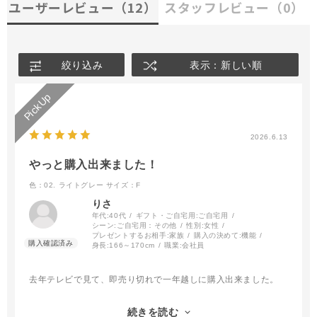
ユーザーレビュー
（12）
スタッフレビュー
（0）
絞り込み
表示：新しい順
2026.6.13
やっと購入出来ました！
色：02. ライトグレー
サイズ：F
りさ
年代:
40代
ギフト・ご自宅用:
ご自宅用
シーン:
ご自宅用：その他
性別:
女性
プレゼントするお相手:
家族
購入の決めて:
機能
身長:
166～170cm
職業:
会社員
去年テレビで見て、即売り切れで一年越しに購入出来ました。
子どもの通学路に日陰が無いので子どもに持たせます！
続きを読む