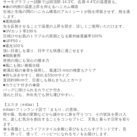
サーモグラフィー試験では頭頂部-14.3℃、右肩-4.4℃の温度差も。
■傘の内側の温度上昇を抑えるハニカム構造
生地と生地の間のハニカム構造のアルミシートが熱を滞留させず、熱を逃
します。
■遮熱効果
光を反射させることで温度の上昇を防ぎ、涼しくご使用いただけます。
■UVカット率100％
日焼けやお肌のトラブルの原因となる紫外線遮蔽率100%
■UPF50＋
■遮光100％
強い日差しを遮り、日中でも快適に過ごせます
■晴雨兼用
突然の雨にも安心の撥水力
■風にも強い耐風仕様
耐風仕様の傘骨を採用し、風速15 m/sの検査もクリア
■持ち歩きやすく、頼れる55cmサイズ
直径約98cmで、日差しも熱もきちんとガード
■カラビナ付きの傘袋
バッグに掛けられるカラビナ付き。
濡れた日も、外出先でも持ち運びやすい。
【エスタ（estaa）】
estaa=フィンランド語で「まもり」の意味。
雨や風、気候の変動などから緩やかに身を守りつつ、その状況を受け入
れ、楽しむ気分を創出することをコンセプトに、天気と暮らす日常を彩り
ます。
傘を基盤としたライフスタイル全般に喜びをもたらすブランドです。見
て、持って、使って、ハッピーになれるモノをお届けします。