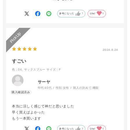
すすめです。生地が三重になっているため少し畳みにくいです
が、それほど気になるものではありません。
参考になった
7
Like!
5
2024.8.24
すごい
色：04. サックスブルー
サイズ：F
サーヤ
年代:
40代
性別:
女性
購入の決めて:
機能
本当に涼しく感じて神だと思いました
早く買えばよかった
もう一本買います
参考になった
3
Like!
6