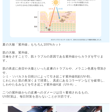
夏の大敵「紫外線」もちろん100%カット
肌の大敵、紫外線。
日傘をさすことで、肌トラブルの原因である紫外線からカラダを守りま
す。
肌の表皮に炎症や火傷といった皮膚のトラブルや、メラニン色素を増加さ
せ、
シミ・ソバカスを日焼けによって引き起こす紫外線B波(UV-B)、
じわじわと肌の奥深くまで浸透し、真皮にあるコラーゲンなどを破壊し、
しわやたるみなどを引き起こす紫外線A波（UV-A）。
二つの紫外線からの皮膚へのダメージは日々蓄積されるもの。
UV対策は、毎日対策を怠らないことが大切です。