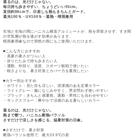
遮るのは、光だけじゃない。
毎日持ち歩きやすい、ちょうどいい55cm。
直径約98cmで、日差しも熱もきちんとガード。
遮光100％・UV100％・遮熱・晴雨兼用
生地と生地の間にハニカム構造アルミシートが、熱を滞留させず、すき間
の空気層が熱を逃がす効果があります。
晴雨兼用傘なので突然の雨にもご使用いただけます。
■こんな方におすすめ
・真夏の暑さがつらい人
・折りたたみで持ち歩きたい人
・通勤、外回り、送迎、スポーツ観戦で使いたい
・軽さよりも、暑さ対策とカバー力を重視したい
■カラー別おすすめ
・ホワイト：見た目も涼しい、清潔感のある定番カラー
・ライトグレー：服になじみやすく、男女問わず使いやすい
・ブラック：きちんと感重視。通勤・男性にも合わせやすい
・サックスブルー：爽やかで涼感のある夏らしいカラー
遮るのは、光だけじゃない。
熱まで断つ。ハニカム断熱パラソル
さすだけで涼しさを感じる、猛暑対策の日傘。
■さすだけで、暑さ対策
断熱パラソル使用で、最大33.9℃の差