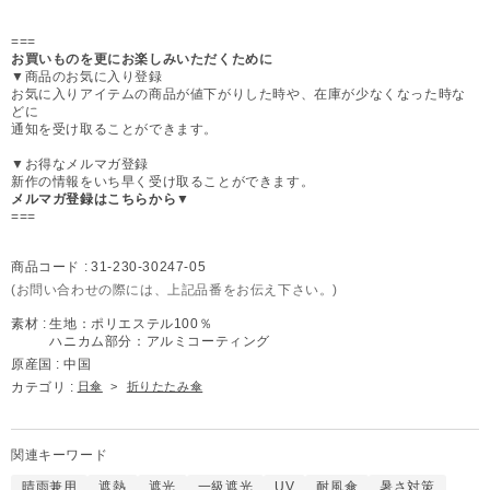
===
お買いものを更にお楽しみいただくために
▼商品のお気に入り登録
お気に入りアイテムの商品が値下がりした時や、在庫が少なくなった時な
どに
通知を受け取ることができます。
▼お得なメルマガ登録
新作の情報をいち早く受け取ることができます。
メルマガ登録はこちらから▼
===
商品コード :
31-230-30247-05
(お問い合わせの際には、上記品番をお伝え下さい。)
素材 :
生地：ポリエステル100％
ハニカム部分：アルミコーティング
原産国 :
中国
カテゴリ :
日傘
>
折りたたみ傘
関連キーワード
晴雨兼用
遮熱
遮光
一級遮光
UV
耐風傘
暑さ対策