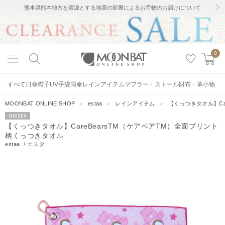
熊本県熊本地方を震源とする地震の影響によるお荷物のお届けについて
0
すべて
日傘
帽子
UV手袋
雨傘
レインアイテム
マフラー・ストール
財布・革小物
MOONBAT ONLINE SHOP
＞
estaa
＞
レインアイテム
＞
【くっつきタオル】Ca
UNISEX
【くっつきタオル】CareBearsTM（ケアベアTM）全面プリント
柄くっつきタオル
estaa
/
エスタ
10