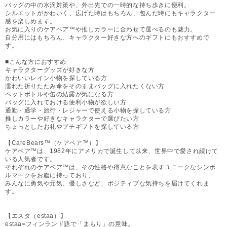
バッグの中の水滴対策や、外出先での一時的な持ち歩きに便利。
シルエットがかわいく、広げた時はもちろん、包んだ時にもキャラクター
感を楽しめます。
お気に入りのケアベア™や推しカラーに合わせて選べるのも魅力。
自分用にはもちろん、キャラクター好きな方へのギフトにもおすすめで
す。
■こんな方におすすめ
キャラクターグッズが好きな方
かわいいレイン小物を探している方
濡れた折りたたみ傘をそのままバッグに入れたくない方
ペットボトルや缶の結露が気になる方
バッグに入れておける便利小物が欲しい方
通勤・通学・旅行・レジャーで使える小物を探している方
推しカラーや好きなキャラクターで選びたい方
ちょっとしたお礼やプチギフトを探している方
【CareBears™（ケアベア™）】
ケアベア™は、1982年にアメリカで誕生して以来、世界中で愛され続けて
いる人気者です。
それぞれのケアベア™は、その性格や得意なことを表すユニークなシンボ
ルマークをお腹に持っており、
みんなに勇気や元気、優しさなど、ポジティブな気持ちを届けてくれま
す。
【エスタ（estaa）】
estaa=フィンランド語で「まもり」の意味。