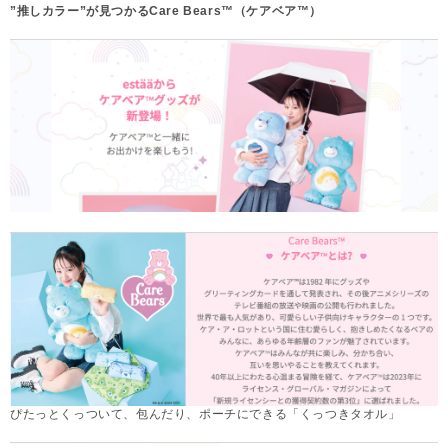
”推しカラー”が見つかるCare Bears™（ケアベア™）
ぴたっとくっついて、包んだり、ポーチにできる「くっつきタオル」