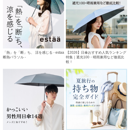
「熱」を「断」ち、 涼を感じる - estaa
【2026】日傘おすすめ人気ランキング
断熱パラソル -
特集｜遮光100・晴雨兼用など徹底比
較！