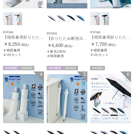
estaa
estaa
estaa
【晴雨兼用折りたたみ日傘】エスタ(estaa)REIKYAKUパラソル 大きめ60㎝ 世界初の放射冷却素材ラディクール 遮光100 UV100 耐風
【晴雨兼用折りたたみ日傘】エスタ(estaa)REIKYAKUパラソル 54㎝ 世界初の放射冷却素材ラディクール 遮光100 UV100 耐風
【折りたたみ断熱日傘】エスタ (estaa) ハニカム断熱パラソル 55㎝ 折りたたみ傘 晴雨兼用 遮光100 UV100
￥8,250
￥7,700
￥6,600
(税込)
(税込)
(税込)
＃晴雨兼用
＃晴雨兼用
＃遮光100%
＃UVカット
＃UVカット
＃晴雨兼用
WEB限定
UNISEX
WEB限定
UNISEX
UNISEX
4
5
6