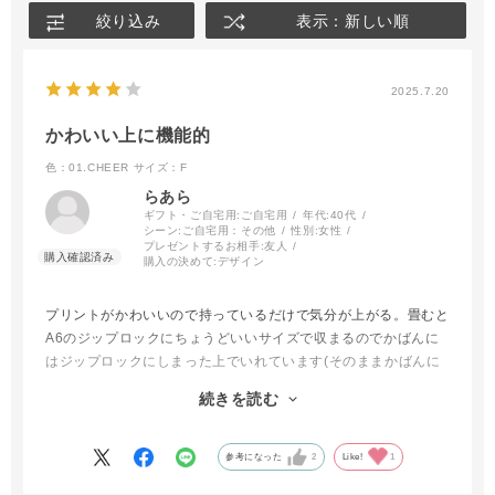
絞り込み
表示：新しい順
2025.7.20
かわいい上に機能的
色：01.CHEER
サイズ：F
らあら
ギフト・ご自宅用:
ご自宅用
年代:
40代
シーン:
ご自宅用：その他
性別:
女性
プレゼントするお相手:
友人
購入の決めて:
デザイン
プリントがかわいいので持っているだけで気分が上がる。畳むと
A6のジップロックにちょうどいいサイズで収まるのでかばんに
はジップロックにしまった上でいれています(そのままかばんに
いれると普通のタオルより汚れがつきやすい気がするので)。
続きを読む
ペットボトルを買ったとき今まではかばんの中で水滴が気になる
ので毎回レジ袋をもらっていたけどこのタオルのお陰でそれも不
要
参考になった
2
Like!
1