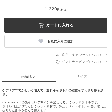
1,320
円(税込)
カートに入れる
お気に入りに追加
返品・キャンセルについて
ギフトラッピングについて
商品説明
サイズ
ケアベア™でかわいく包んで、濡れ傘もボトルの結露もすっきり持ち歩
き。
CareBears™の愛らしいデザインを楽しめる、くっつきタオルです。
タオル同士がぴたっとくっつく素材で、冷たいペットボトルや缶、濡れた
折りたたみ傘を包んで使えます。