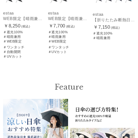
estaa
estaa
estaa
WEB限定【晴雨兼用自動開閉日傘】エスタ(estaa)REIKYAKUパラソル 55㎝ ラディクール 遮光100 UV100 ワンタッチ開閉
WEB限定【晴雨兼用日傘】エスタ(estaa)REIKYAKUパラソル 55㎝ ラディクール 遮光100 UV100 ボタンジャンプ
【折りたたみ断熱日傘】エスタ (estaa) ハニカム断熱パラソル 60㎝ 折りたたみ傘 晴雨兼用 一級遮光 UV
￥8,250
￥7,700
￥7,150
(税込)
(税込)
(税込)
＃遮光100%
＃遮光100%
＃遮光100%
＃晴雨兼用
＃晴雨兼用
＃晴雨兼用
＃WEB限定
＃WEB限定
＃ワンタッチ
＃ワンタッチ
＃自動開閉
＃UVカット
＃UVカット
Feature