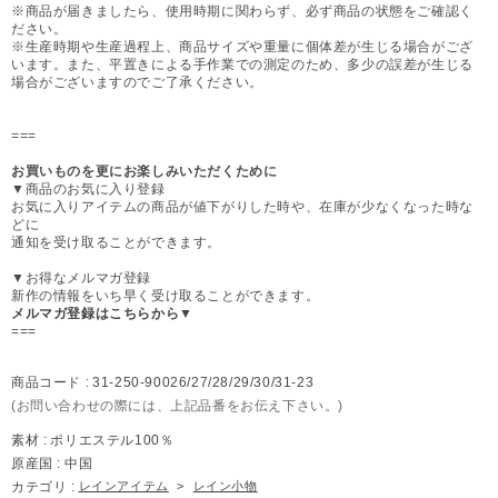
※商品が届きましたら、使用時期に関わらず、必ず商品の状態をご確認く
ださい。
※生産時期や生産過程上、商品サイズや重量に個体差が生じる場合がござ
います。また、平置きによる手作業での測定のため、多少の誤差が生じる
場合がございますのでご了承ください。
===
お買いものを更にお楽しみいただくために
▼商品のお気に入り登録
お気に入りアイテムの商品が値下がりした時や、在庫が少なくなった時な
どに
通知を受け取ることができます。
▼お得なメルマガ登録
新作の情報をいち早く受け取ることができます。
メルマガ登録はこちらから▼
===
商品コード :
31-250-90026/27/28/29/30/31-23
(お問い合わせの際には、上記品番をお伝え下さい。)
素材 :
ポリエステル100％
原産国 :
中国
カテゴリ :
レインアイテム
>
レイン小物