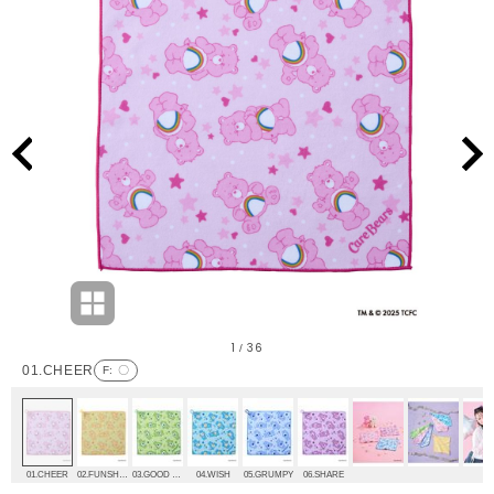
1
36
/
01.CHEER
F
: 〇
01.CHEER
02.FUNSHINE
03.GOOD LUCK
04.WISH
05.GRUMPY
06.SHARE