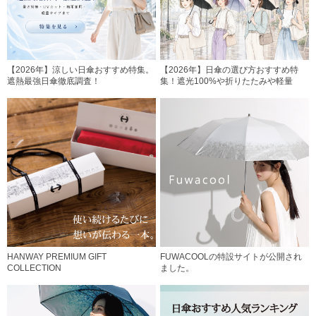
【2026年】涼しい日傘おすすめ特集。
【2026年】日傘の選び方おすすめ特
遮熱最強日傘徹底調査！
集！遮光100%や折りたたみや軽量
HANWAY PREMIUM GIFT
FUWACOOLの特設サイトが公開され
COLLECTION
ました。