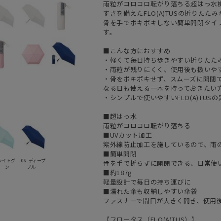
雨粒がコロコロ転がり落ちる超はっ水機能
すさを備えたFLO(A)TUSの折りたたみ
骨を手でポキポキしない簡単開閉タイ
す。
■こんな方におすすめ
・軽くて毎日持ち歩きやすい折りたた
・雨粒が残りにくく、使用後も扱いや
・骨をポキポキせず、スムーズに開閉
なる日も使える一本を持っておきたい
・シンプルで使いやすいFLO(A)TU
■超はっ水
雨粒がコロコロ転がり落ちる
■UVカット加工
紫外線防止加工を施しているので、雨
■簡単開閉
 ライトグ
06. ディープ
骨を手で折らずに開閉できる、日常使
リーン
ブルー
■約187g
軽量設計で毎日の持ち運びに
■濡れた傘も収納しやすい傘袋
ファスナーで間口が大きく開き、使用
【フロータス（FLO(A)TUS）】