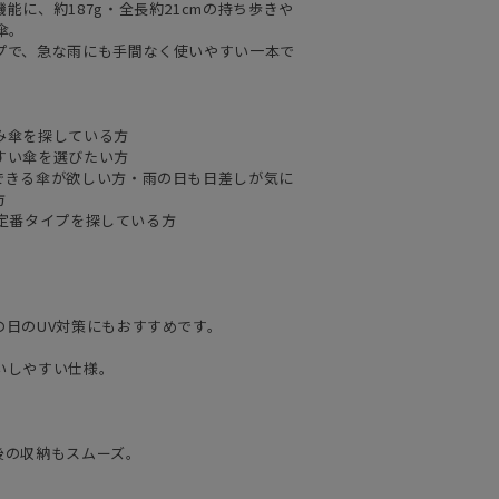
に、約187g・全長約21cmの持ち歩きや
傘。
プで、急な雨にも手間なく使いやすい一本で
み傘を探している方
すい傘を選びたい方
できる傘が欲しい方・雨の日も日差しが気に
方
Sの定番タイプを探している方
の日のUV対策にもおすすめです。
いしやすい仕様。
後の収納もスムーズ。