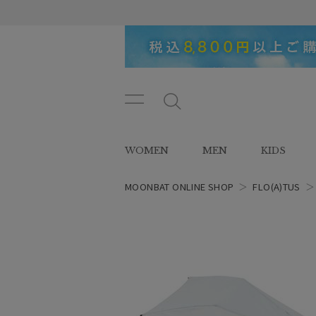
メニ
メ
ュー
ニ
ボタ
ュ
WOMEN
MEN
KIDS
ン
ー
ボ
タ
MOONBAT ONLINE SHOP
＞
FLO(A)TUS
ン