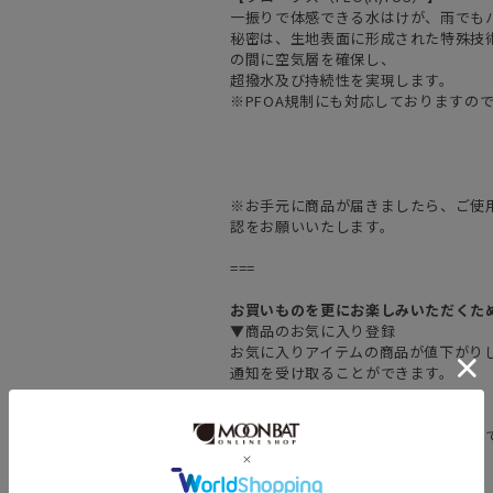
一振りで体感できる水はけが、雨でも
秘密は、生地表面に形成された特殊技
の間に空気層を確保し、
超撥水及び持続性を実現します。
※PFOA規制にも対応しておりますの
※お手元に商品が届きましたら、ご使
認をお願いいたします。
===
お買いものを更にお楽しみいただくた
▼商品のお気に入り登録
お気に入りアイテムの商品が値下がり
通知を受け取ることができます。
▼お得なメルマガ登録
新作の情報をいち早く受け取ることが
メルマガ登録はこちらから▼
===