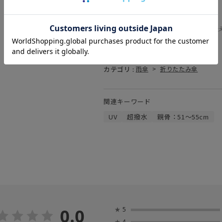
商品コード :
31-007-10358-02
(お問い合わせの際には、上記品番をお伝
素材 :
ポリエステル100％
原産国 :
中国
カテゴリ :
雨傘
>
折りたたみ傘
関連キーワード
UV
超撥水
親骨：51～55cm
0.0
★
5
★
4