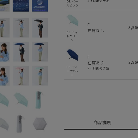
2-3日出荷予定
04. ペー
ルピンク
F
3,9
在庫なし
05. ライ
トグリー
ン
F
3,9
在庫あり
06. ディ
2-3日出荷予定
ープブル
ー
商品説明