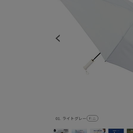
01. ライトグレー
F
: △