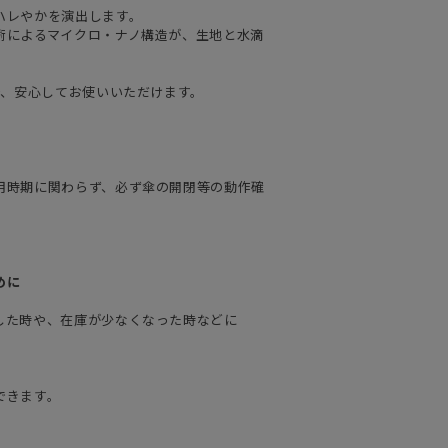
ハレやかを演出します。
術によるマイクロ・ナノ構造が、生地と水滴
で、安心してお使いいただけます。
用時期に関わらず、必ず傘の開閉等の動作確
めに
した時や、在庫が少なくなった時などに
できます。