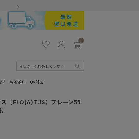
Gmailをお使いのお客様
0
お気
ロ
カー
に入
グ
ト
り
イ
ン
検
索
撥水傘 晴雨兼用 UV対応
（FLO(A)TUS）プレーン55
応