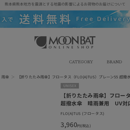
熊本県熊本地方を震源とする地震の影響によるお荷物のお届けについて
雨傘・日傘・マフラー・ストール・
帽子の通販｜MOONBAT ONLINE
SHOP（ムーンバットオンラインシ
CATEGORY
BRAND
ョップ）
＞
雨傘
＞
【折りたたみ雨傘】フロータス（FLO(A)TUS）プレーン55 超
UNISEX
【折りたたみ雨傘】フロータス
超撥水傘 晴雨兼用 UV対
FLO(A)TUS (フロータス)
3,960
円(税込)