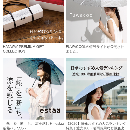
HANWAY PREMIUM GIFT
FUWACOOLの特設サイトが公開され
COLLECTION
ました。
「熱」を「断」ち、 涼を感じる - estaa
【2026】日傘おすすめ人気ランキング
断熱パラソル -
特集｜遮光100・晴雨兼用など徹底比