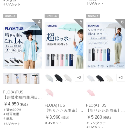
＃UVカット
＃UVカット
UNISEX
UNISEX
UNISEX
4
5
6
+2
+2
FLO(A)TUS
【超撥水晴雨兼用日傘】フロータス（FLO(A)TUS）プレーン 晴雨兼用 UV100 遮光100 耐風
￥4,950
(税込)
FLO(A)TUS
FLO(A)TUS
＃遮光100%
【折りたたみ雨傘】フロータス（FLO(A)TUS）プレーン55 超撥水傘 晴雨兼用 UV対応
【折りたたみ雨傘】フロータス（FLO(A)TUS）プレーン60 超撥水傘 晴雨兼用 UV対応 自動開閉 大きめ
＃晴雨兼用
￥3,960
￥5,280
(税込)
(税込)
＃耐風
＃UVカット
＃ワンタッチ
＃UVカット
＃UVカット