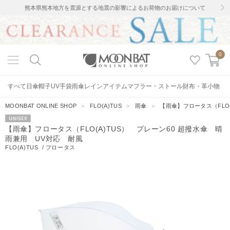
熊本県熊本地方を震源とする地震の影響によるお荷物のお届けについて
0
すべて
日傘
帽子
UV手袋
雨傘
レインアイテム
マフラー・ストール
財布・革小物
MOONBAT ONLINE SHOP
＞
FLO(A)TUS
＞
雨傘
＞
【雨傘】フロータス（FLO
UNISEX
【雨傘】フロータス（FLO(A)TUS） プレーン60 超撥水傘 晴
雨兼用 UV対応 耐風
FLO(A)TUS
/
フロータス
26