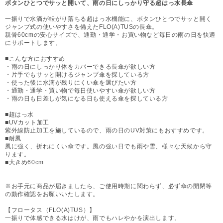
ボタンひとつでサッと開いて、雨の日にしっかり守る超はっ水長傘
一振りで水滴が転がり落ちる超はっ水機能に、ボタンひとつでサッと開く
ジャンプ式の使いやすさを備えたFLO(A)TUSの長傘。
親骨60cmの安心サイズで、通勤・通学・お買い物など毎日の雨の日を快適
にサポートします。
■こんな方におすすめ
・雨の日にしっかり体をカバーできる長傘が欲しい方
・片手でもサッと開けるジャンプ傘を探している方
・使った後に水滴が残りにくい傘を選びたい方
・通勤・通学・買い物で毎日使いやすい傘が欲しい方
・雨の日も日差しが気になる日も使える傘を探している方
■超はっ水
■UVカット加工
紫外線防止加工を施しているので、雨の日のUV対策にもおすすめです。
■耐風
風に強く、折れにくい傘です。風の強い日でも雨や雪、様々な天候から守
ります。
■大きめ60cm
※お手元に商品が届きましたら、ご使用時期に関わらず、必ず傘の開閉等
の動作確認をお願いいたします。
【フロータス（FLO(A)TUS）】
一振りで体感できる水はけが、雨でもハレやかを演出します。