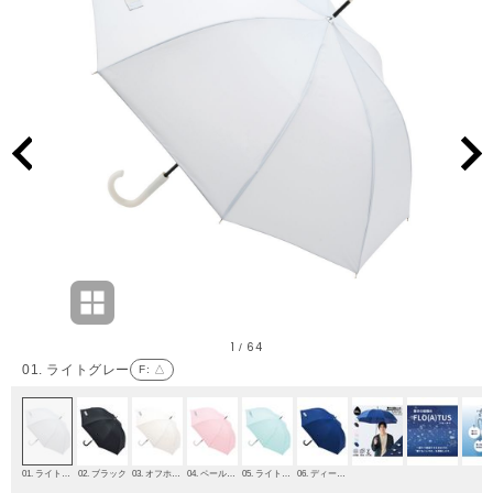
1
64
/
01. ライトグレー
F
: △
01. ライトグレー
02. ブラック
03. オフホワイト
04. ペールピンク
05. ライトグリーン
06. ディープブルー