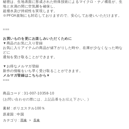
秘密は、生地表面に形成された特殊技術によるマイクロ・ナノ構造が、生
地と水滴の間に空気層を確保し、
超撥水及び持続性を実現します。
※PFOA規制にも対応しておりますので、安心してお使いいただけます。
===
お買いものを更にお楽しみいただくために
▼商品のお気に入り登録
お気に入りアイテムの商品が値下がりした時や、在庫が少なくなった時な
どに
通知を受け取ることができます。
▼お得なメルマガ登録
新作の情報をいち早く受け取ることができます。
メルマガ登録はこちらから▼
===
商品コード :
31-007-10358-10
(お問い合わせの際には、上記品番をお伝え下さい。)
素材 :
ポリエステル100％
原産国 :
中国
カテゴリ :
雨傘
>
長傘