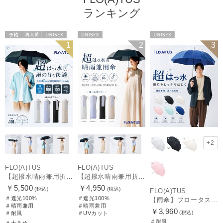
ランキング
予約
再入荷
UNISEX
UNISEX
UNISEX
1
2
3
+2
FLO(A)TUS
FLO(A)TUS
【超撥水晴雨兼用折りたたみ日傘】フロータス（FLO(A)TUS）プレーン 大きめ60 晴雨兼用 UV100 遮光100 簡単開閉 耐風
【超撥水晴雨兼用折りたたみ日傘】フロータス（FLO(A)TUS）プレーン 晴雨兼用 UV100 遮光100 簡単開閉
￥5,500
￥4,950
(税込)
(税込)
FLO(A)TUS
＃遮光100%
＃遮光100%
【雨傘】フロータス（FLO(A)TUS） プレーン60 超撥水傘 晴雨兼用 UV対応 耐風
＃晴雨兼用
＃晴雨兼用
￥3,960
(税込)
＃耐風
＃UVカット
＃耐風
＃大きめ