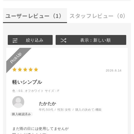
ユーザーレビュー
（1）
スタッフレビュー
（0）
絞り込み
表示：新しい順
2026.6.14
軽いシンプル
色：03. オフホワイト
サイズ：F
たかたか
年代:
50代
性別:
女性
購入の決めて:
機能
まだ雨の日には使用してませんが