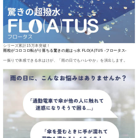
シリーズ累計15万本突破！
雨粒がコロコロ転がり落ちる驚きの超はっ水 FLO(A)TUS -フロータス-
一振りで体感できる水はけが、「雨の日でもハレやか」を演出します。