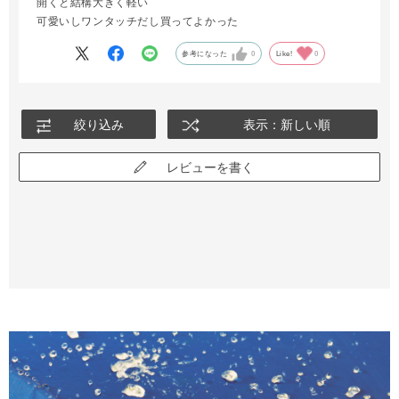
開くと結構大きく軽い
可愛いしワンタッチだし買ってよかった
参考になった
0
Like!
0
絞り込み
表示：新しい順
レビューを書く