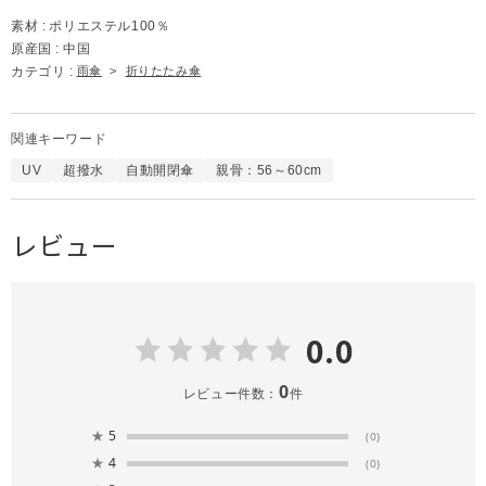
素材 :
ポリエステル100％
原産国 :
中国
カテゴリ :
雨傘
>
折りたたみ傘
関連キーワード
UV
超撥水
自動開閉傘
親骨：56～60cm
レビュー
0.0
0
レビュー件数：
件
★
5
(0)
★
4
(0)