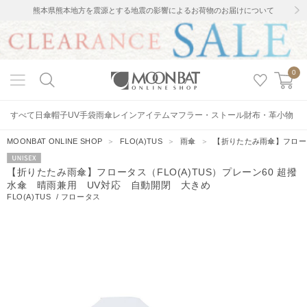
熊本県熊本地方を震源とする地震の影響によるお荷物のお届けについて
0
すべて
日傘
帽子
UV手袋
雨傘
レインアイテム
マフラー・ストール
財布・革小物
MOONBAT ONLINE SHOP
＞
FLO(A)TUS
＞
雨傘
＞
【折りたたみ雨傘】フロータ
UNISEX
【折りたたみ雨傘】フロータス（FLO(A)TUS）プレーン60 超撥
水傘 晴雨兼用 UV対応 自動開閉 大きめ
FLO(A)TUS
/
フロータス
22