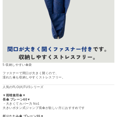
5 収納しやすい傘袋
ファスナーで間口が大きく開くので、
濡れた傘も収納しやすくストレスフリー。
人気のFLO(A)TUSシリーズ
▼雨晴兼用傘▼
長傘 プレーン60▼
・大きくてカバー力 No1
大きいボタン式ジャンプ長傘が欲しい方におすすめです
折りたたみ傘 プレーン55▼