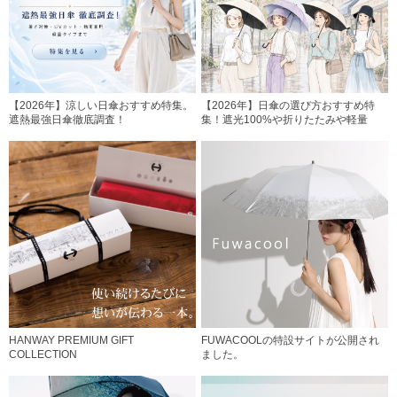
【2026年】涼しい日傘おすすめ特集。
【2026年】日傘の選び方おすすめ特
遮熱最強日傘徹底調査！
集！遮光100%や折りたたみや軽量
HANWAY PREMIUM GIFT
FUWACOOLの特設サイトが公開され
COLLECTION
ました。