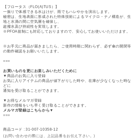
【フロータス（FLO(A)TUS）】
一振りで体感できる水はけが、雨でもハレやかを演出します。
秘密は、生地表面に形成された特殊技術によるマイクロ・ナノ構造が、生
地と水滴の間に空気層を確保し、
超撥水及び持続性を実現します。
※PFOA規制にも対応しておりますので、安心してお使いいただけます。
※お手元に商品が届きましたら、ご使用時期に関わらず、必ず傘の開閉等
の動作確認をお願いいたします。
===
お買いものを更にお楽しみいただくために
▼商品のお気に入り登録
お気に入りアイテムの商品が値下がりした時や、在庫が少なくなった時な
どに
通知を受け取ることができます。
▼お得なメルマガ登録
新作の情報をいち早く受け取ることができます。
メルマガ登録はこちらから▼
===
商品コード :
31-007-10358-12
(お問い合わせの際には、上記品番をお伝え下さい。)