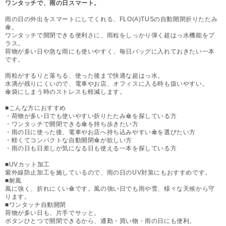
ワンタッチで、雨の日スマート。
雨の日の外出をスマートにしてくれる、FLO(A)TUSの自動開閉折りたたみ
傘。
ワンタッチで開閉できる便利さに、雨粒をしっかり弾く超はっ水機能をプ
ラス。
荷物が多い日や急な雨にも使いやすく、毎日バッグに入れておきたい一本
です。
雨粒がするりと落ちる、使った後まで快適な超はっ水。
水滴が残りにくいので、電車やお店、オフィスに入る時も扱いやすい。
傘袋にしまう時のストレスも軽減します。
■こんな方におすすめ
・荷物が多い日でも使いやすい折りたたみ傘を探している方
・ワンタッチで開閉できる傘を持ち歩きたい方
・雨の日に使った後、電車やお店へ持ち込みやすい傘を選びたい方
・軽くてコンパクトな自動開閉傘が欲しい方
・雨の日も日差しが気になる日も使える一本を探している方
■UVカット加工
紫外線防止加工を施しているので、雨の日のUV対策にもおすすめです。
■耐風
風に強く、折れにくい傘です。風の強い日でも雨や雪、様々な天候から守
ります。
■ワンタッチ自動開閉
荷物が多い日も、片手でサッと。
ボタンひとつで開閉できるから、通勤・買い物・雨の日にも便利。