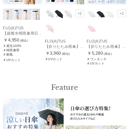
+2
+2
FLO(A)TUS
【超撥水晴雨兼用日傘】フロータス（FLO(A)TUS）プレーン 晴雨兼用 UV100 遮光100 耐風
￥4,950
(税込)
FLO(A)TUS
FLO(A)TUS
＃遮光100%
【折りたたみ雨傘】フロータス（FLO(A)TUS）プレーン55 超撥水傘 晴雨兼用 UV対応
【折りたたみ雨傘】フロータス（FLO(A)TUS）プレーン60 超撥水傘 晴雨兼用 UV対応 自動開閉 大きめ
＃晴雨兼用
￥3,960
￥5,280
(税込)
(税込)
＃耐風
＃UVカット
＃ワンタッチ
＃UVカット
＃UVカット
Feature