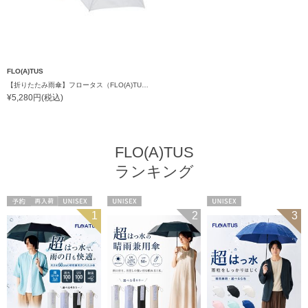
FLO(A)TUS
【折りたたみ雨傘】フロータス（FLO(A)TUS）プレーン60 超撥水傘 晴雨兼用 UV対応 自動開閉 大きめ
¥5,280円(税込)
FLO(A)TUS
ランキング
予約
再入荷
UNISEX
UNISEX
UNISEX
1
2
3