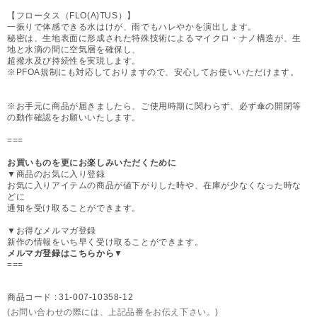
【フロータス（FLO(A)TUS）】
一振りで体感できる水はけが、雨でもハレやかを演出します。
秘密は、生地表面に形成された特殊技術によるマイクロ・ナノ構造が、生
地と水滴の間に空気層を確保し、
超撥水及び持続性を実現します。
※PFOA規制にも対応しておりますので、安心してお使いいただけます。
※お手元に商品が届きましたら、ご使用時期に関わらず、必ず傘の開閉等
の動作確認をお願いいたします。
===
お買いものを更にお楽しみいただくために
▼商品のお気に入り登録
お気に入りアイテムの商品が値下がりした時や、在庫が少なくなった時な
どに
通知を受け取ることができます。
▼お得なメルマガ登録
新作の情報をいち早く受け取ることができます。
メルマガ登録はこちらから▼
===
商品コード :
31-007-10358-12
(お問い合わせの際には、上記品番をお伝え下さい。)