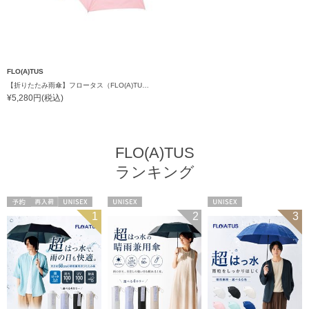
FLO(A)TUS
【折りたたみ雨傘】フロータス（FLO(A)TUS）プレーン60 超撥水傘 晴雨兼用 UV対応 自動開閉 大きめ
¥5,280円(税込)
FLO(A)TUS
ランキング
予約
再入荷
UNISEX
UNISEX
UNISEX
1
2
3