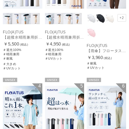
+2
FLO(A)TUS
FLO(A)TUS
【超撥水晴雨兼用折りたたみ日傘】フロータス（FLO(A)TUS）プレーン 大きめ60 晴雨兼用 UV100 遮光100 簡単開閉 耐風
【超撥水晴雨兼用折りたたみ日傘】フロータス（FLO(A)TUS）プレーン 晴雨兼用 UV100 遮光100 簡単開閉
￥5,500
￥4,950
(税込)
(税込)
FLO(A)TUS
＃遮光100%
＃遮光100%
【雨傘】フロータス（FLO(A)TUS） プレーン60 超撥水傘 晴雨兼用 UV対応 耐風
＃晴雨兼用
＃晴雨兼用
￥3,960
(税込)
＃耐風
＃UVカット
＃耐風
＃大きめ
＃UVカット
＃UVカット
UNISEX
UNISEX
UNISEX
4
5
6