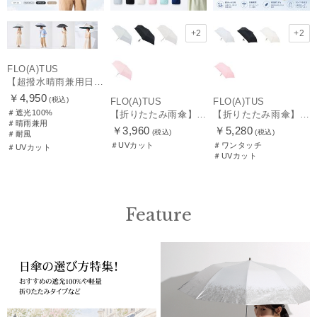
+2
+2
FLO(A)TUS
【超撥水晴雨兼用日傘】フロータス（FLO(A)TUS）プレーン 晴雨兼用 UV100 遮光100 耐風
￥4,950
(税込)
FLO(A)TUS
FLO(A)TUS
＃遮光100%
【折りたたみ雨傘】フロータス（FLO(A)TUS）プレーン55 超撥水傘 晴雨兼用 UV対応
【折りたたみ雨傘】フロータス（FLO(A)TUS）プレーン60 超撥水傘 晴雨兼用 UV対応 自動開閉 大きめ
＃晴雨兼用
￥3,960
￥5,280
(税込)
(税込)
＃耐風
＃UVカット
＃ワンタッチ
＃UVカット
＃UVカット
Feature