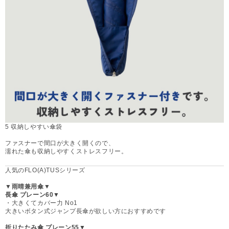
5 収納しやすい傘袋
ファスナーで間口が大きく開くので、
濡れた傘も収納しやすくストレスフリー。
人気のFLO(A)TUSシリーズ
▼雨晴兼用傘▼
長傘 プレーン60▼
・大きくてカバー力 No1
大きいボタン式ジャンプ長傘が欲しい方におすすめです
折りたたみ傘 プレーン55▼