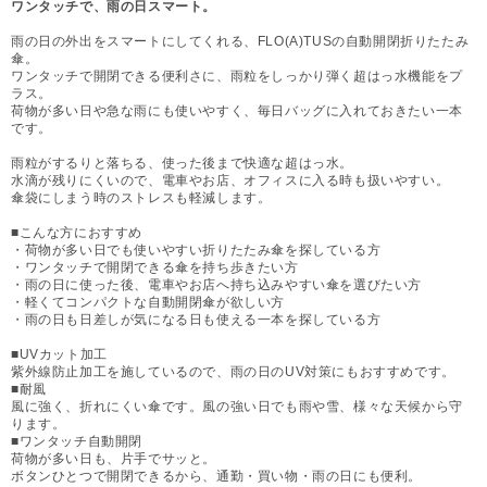
ワンタッチで、雨の日スマート。
雨の日の外出をスマートにしてくれる、FLO(A)TUSの自動開閉折りたたみ
傘。
ワンタッチで開閉できる便利さに、雨粒をしっかり弾く超はっ水機能をプ
ラス。
荷物が多い日や急な雨にも使いやすく、毎日バッグに入れておきたい一本
です。
雨粒がするりと落ちる、使った後まで快適な超はっ水。
水滴が残りにくいので、電車やお店、オフィスに入る時も扱いやすい。
傘袋にしまう時のストレスも軽減します。
■こんな方におすすめ
・荷物が多い日でも使いやすい折りたたみ傘を探している方
・ワンタッチで開閉できる傘を持ち歩きたい方
・雨の日に使った後、電車やお店へ持ち込みやすい傘を選びたい方
・軽くてコンパクトな自動開閉傘が欲しい方
・雨の日も日差しが気になる日も使える一本を探している方
■UVカット加工
紫外線防止加工を施しているので、雨の日のUV対策にもおすすめです。
■耐風
風に強く、折れにくい傘です。風の強い日でも雨や雪、様々な天候から守
ります。
■ワンタッチ自動開閉
荷物が多い日も、片手でサッと。
ボタンひとつで開閉できるから、通勤・買い物・雨の日にも便利。