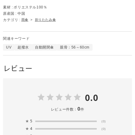
素材 :
ポリエステル100％
原産国 :
中国
カテゴリ :
雨傘
>
折りたたみ傘
関連キーワード
UV
超撥水
自動開閉傘
親骨：56～60cm
レビュー
0.0
0
レビュー件数：
件
★
5
(0)
★
4
(0)