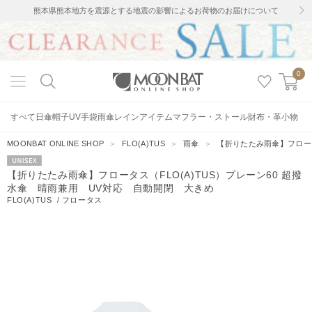
熊本県熊本地方を震源とする地震の影響によるお荷物のお届けについて
0
すべて
日傘
帽子
UV手袋
雨傘
レインアイテム
マフラー・ストール
財布・革小物
MOONBAT ONLINE SHOP
＞
FLO(A)TUS
＞
雨傘
＞
【折りたたみ雨傘】フロータ
UNISEX
【折りたたみ雨傘】フロータス（FLO(A)TUS）プレーン60 超撥
水傘 晴雨兼用 UV対応 自動開閉 大きめ
FLO(A)TUS
/
フロータス
22