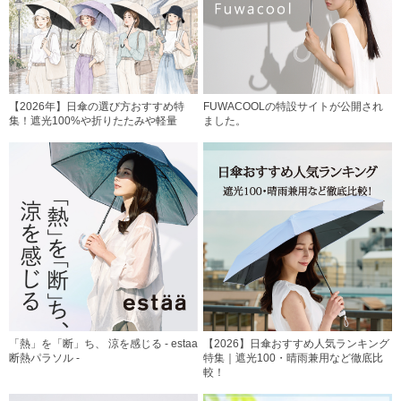
【2026年】日傘の選び方おすすめ特
FUWACOOLの特設サイトが公開され
集！遮光100%や折りたたみや軽量
ました。
「熱」を「断」ち、 涼を感じる - estaa
【2026】日傘おすすめ人気ランキング
断熱パラソル -
特集｜遮光100・晴雨兼用など徹底比
較！