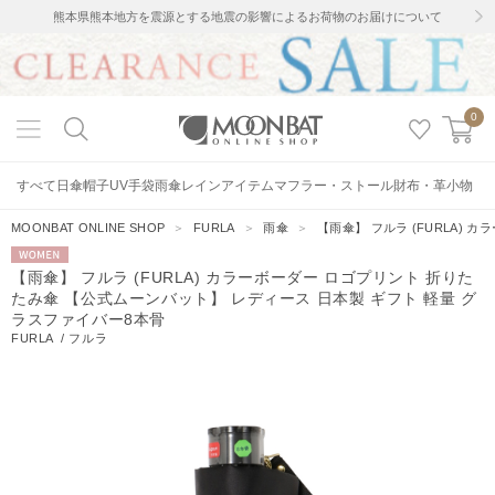
熊本県熊本地方を震源とする地震の影響によるお荷物のお届けについて
0
すべて
日傘
帽子
UV手袋
雨傘
レインアイテム
マフラー・ストール
財布・革小物
MOONBAT ONLINE SHOP
＞
FURLA
＞
雨傘
＞
【雨傘】 フルラ (FURLA)
WOMEN
【雨傘】 フルラ (FURLA) カラーボーダー ロゴプリント 折りた
たみ傘 【公式ムーンバット】 レディース 日本製 ギフト 軽量 グ
ラスファイバー8本骨
FURLA
/
フルラ
86