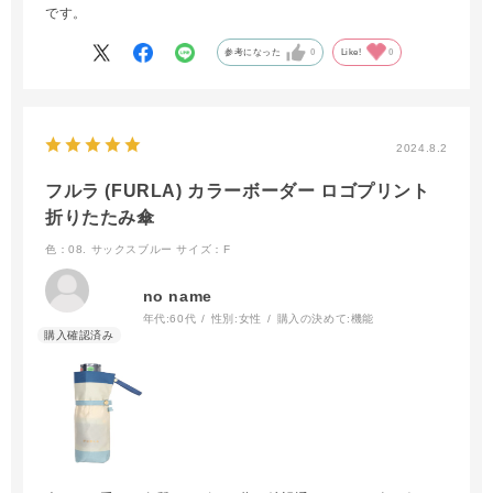
です。
参考になった
0
Like!
0
2024.8.2
フルラ (FURLA) カラーボーダー ロゴプリント
折りたたみ傘
色：08. サックスブルー
サイズ：F
no name
年代:
60代
性別:
女性
購入の決めて:
機能