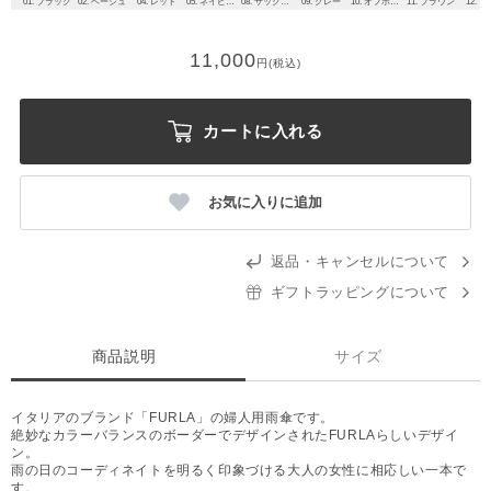
01. ブラック
02. ベージュ
04. レッド
05. ネイビーブルー
08. サックスブルー
09. グレー
10. オフホワイト
11. ブラウン
12. 
11,000
円(税込)
カートに入れる
お気に入りに追加
返品・キャンセルについて
ギフトラッピングについて
商品説明
サイズ
イタリアのブランド「FURLA」の婦人用雨傘です。
絶妙なカラーバランスのボーダーでデザインされたFURLAらしいデザイ
ン。
雨の日のコーディネイトを明るく印象づける大人の女性に相応しい一本で
す。