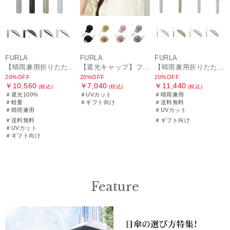
FURLA
FURLA
FURLA
【晴雨兼用折りたたみ日傘】フルラ (FURLA) ジッパー刺繍 遮光100 UV100 軽量
【遮光キャップ】フルラ (FURLA) アーチロゴ キャップ 遮光UV帽子
【晴雨兼用折りたたみ日傘】フルラ (FURLA) パールリボンジャガード 遮光99.99 遮熱 UV99.99
20%OFF
20%OFF
20%OFF
￥10,560
￥7,040
￥11,440
(税込)
(税込)
(税込)
＃遮光100%
＃UVカット
＃晴雨兼用
＃軽量
＃ギフト向け
＃送料無料
＃晴雨兼用
＃UVカット
＃送料無料
＃ギフト向け
＃UVカット
＃ギフト向け
Feature