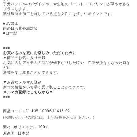
手元ハンドルのデザインや、傘生地のゴールドロゴプリントが華やかさを
プラスします。
紫外線防止加工も施している点も女性には嬉しいポイントです。
■UV加工
雨の日も紫外線対策
■日本製
===
お買いものを更にお楽しみいただくために
▼商品のお気に入り登録
お気に入りアイテムの商品が値下がりした時や、在庫が少なくなった時な
どに
通知を受け取ることができます。
▼お得なメルマガ登録
新作の情報をいち早く受け取ることができます。
メルマガ登録はこちらから▼
===
商品コード :
21-135-10906/11415-02
(お問い合わせの際には、上記品番をお伝え下さい。)
素材 :
ポリエステル 100％
原産国 :
日本製