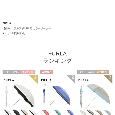
FURLA
【雨傘】 フルラ (FURLA) カラーボーダー ロゴプリント 折りたたみ傘 【公式ムーンバット】 レディース 日本製 ギフト 軽量 グラスファイバー8本骨
¥11,000円(税込)
FURLA
ランキング
予約
セール
ギフト向け
WOMEN
予約
セール
送料無料
1
2
3
WOMEN
ギフト向け
WOMEN