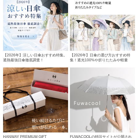
【2026年】涼しい日傘おすすめ特集。
【2026年】日傘の選び方おすすめ特
遮熱最強日傘徹底調査！
集！遮光100%や折りたたみや軽量
HANWAY PREMIUM GIFT
FUWACOOLの特設サイトが公開され