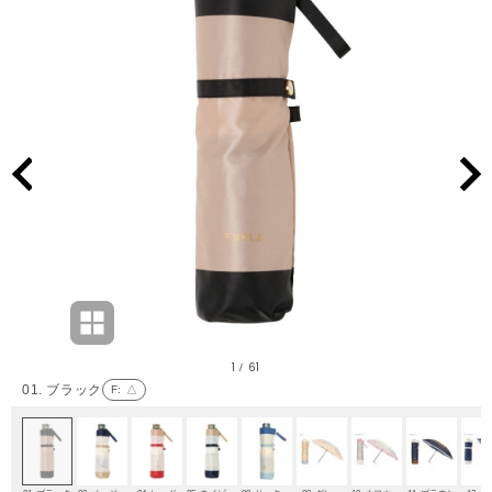
1
61
/
01. ブラック
F
: △