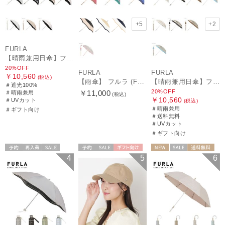
+5
+2
FURLA
【晴雨兼用日傘】フルラ（FURLA）バイカラーカットワーク 遮光100 UV100 軽量
20%OFF
FURLA
FURLA
￥10,560
(税込)
【雨傘】 フルラ (FURLA) カラーボーダー ロゴプリント 長傘 【公式ムーンバット】 レディース 手元チャーム 耐風傘 ジャンプ式 日本製 ギフト 軽量 グラスファイバー
【晴雨兼用日傘】フルラ (FURLA) 切り継ぎグログラン 一級遮光99.99％ 遮熱 UV 晴雨兼用 送料無料 可愛い
＃遮光100%
20%OFF
￥11,000
＃晴雨兼用
(税込)
￥10,560
＃UVカット
(税込)
＃晴雨兼用
＃ギフト向け
＃送料無料
＃UVカット
＃ギフト向け
予約
再入荷
セール
予約
セール
ギフト向け
NEW
セール
送料無料
4
5
6
送料無料
ギフト向け
WOMEN
ギフト向け
WOMEN
WOMEN