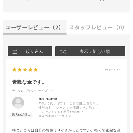
ユーザーレビュー
（2）
スタッフレビュー
（0）
絞り込み
表示：新しい順
2026.1.13
素敵な傘です。
色：01. ブラック
サイズ：F
no name
年代:
40代
ギフト・ご自宅用:
ご自宅用
性別:
女性
シーン:
ご自宅用：その他
プレゼントするお相手:
その他
購入の決めて:
デザイン
持つところは自分の想像より小さかったですが、軽くて素敵な傘