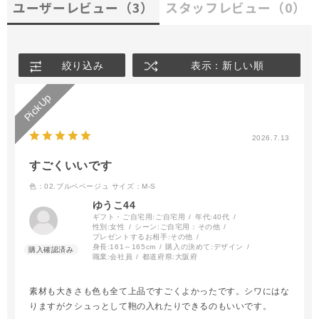
ユーザーレビュー
（3）
スタッフレビュー
（0）
絞り込み
表示：新しい順
2026.7.13
すごくいいです
色：02.ブルベベージュ
サイズ：M-S
ゆうこ44
ギフト・ご自宅用:
ご自宅用
年代:
40代
性別:
女性
シーン:
ご自宅用：その他
プレゼントするお相手:
その他
身長:
161～165cm
購入の決めて:
デザイン
職業:
会社員
都道府県:
大阪府
素材も大きさも色も全て上品ですごくよかったです。シワにはな
りますがクシュっとして鞄の入れたりできるのもいいです。