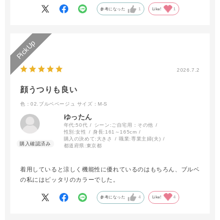
参考になった
1
Like!
1
2026.7.2
顔うつりも良い
色：02.ブルベベージュ
サイズ：M-S
ゆったん
年代:
50代
シーン:
ご自宅用：その他
性別:
女性
身長:
161～165cm
購入の決めて:
大きさ
職業:
専業主婦(夫)
都道府県:
東京都
着用していると涼しく機能性に優れているのはもちろん、ブルベ
の私にはピッタリのカラーでした。
参考になった
4
Like!
4