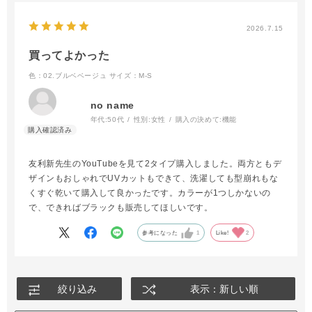
2026.7.15
買ってよかった
色：02.ブルベベージュ
サイズ：M-S
no name
年代:
50代
性別:
女性
購入の決めて:
機能
友利新先生のYouTubeを見て2タイプ購入しました。両方ともデ
ザインもおしゃれでUVカットもできて、洗濯しても型崩れもな
くすぐ乾いて購入して良かったです。カラーが1つしかないの
で、できればブラックも販売してほしいです。
参考になった
1
Like!
2
絞り込み
表示：新しい順