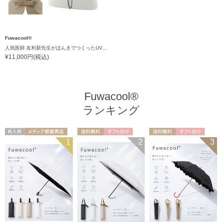
Fuwacool®
人気医師 友利新先生がほんきでつくったUVカット100％帽子【遮光100％帽子】フワクール® (Fuwacool®) リボンクロッシェ
¥11,000円(税込)
Fuwacool®
ランキング
再入荷
メディア掲載商
送料無料
ギフト向け
送料無料
ギフト向け
1
2
3
UNISEX
品
UNISEX
WOMEN