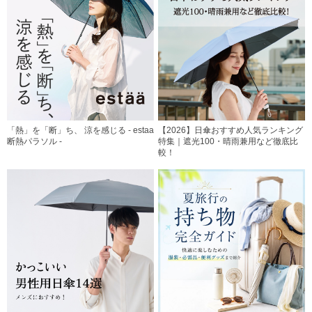
「熱」を「断」ち、 涼を感じる - estaa
【2026】日傘おすすめ人気ランキング
断熱パラソル -
特集｜遮光100・晴雨兼用など徹底比
較！