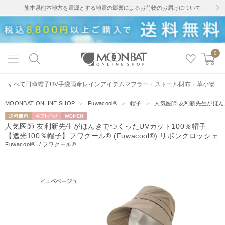
熊本県熊本地方を震源とする地震の影響によるお荷物のお届けについて
0
すべて
日傘
帽子
UV手袋
雨傘
レインアイテム
マフラー・ストール
財布・革小物
MOONBAT ONLINE SHOP
＞
Fuwacool®
＞
帽子
＞
人気医師 友利新先生がほんき
送料無料
ギフト向
WOMEN
人気医師 友利新先生がほんきでつくったUVカット100％帽子
け
【遮光100％帽子】フワクール® (Fuwacool®) リボンクロッシェ
Fuwacool®
/
フワクール®
42