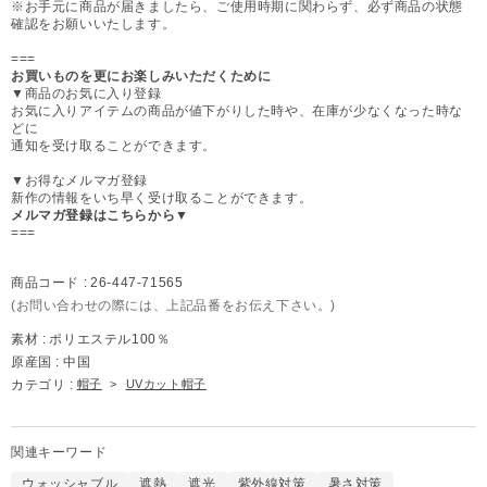
※お手元に商品が届きましたら、ご使用時期に関わらず、必ず商品の状態
確認をお願いいたします。
===
お買いものを更にお楽しみいただくために
▼商品のお気に入り登録
お気に入りアイテムの商品が値下がりした時や、在庫が少なくなった時な
どに
通知を受け取ることができます。
▼お得なメルマガ登録
新作の情報をいち早く受け取ることができます。
メルマガ登録はこちらから▼
===
商品コード :
26-447-71565
(お問い合わせの際には、上記品番をお伝え下さい。)
素材 :
ポリエステル100％
原産国 :
中国
カテゴリ :
帽子
>
UVカット帽子
関連キーワード
ウォッシャブル
遮熱
遮光
紫外線対策
暑さ対策