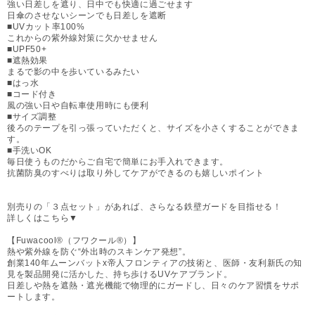
強い日差しを遮り、日中でも快適に過ごせます
日傘のさせないシーンでも日差しを遮断
■UVカット率100%
これからの紫外線対策に欠かせません
■UPF50+
■遮熱効果
まるで影の中を歩いているみたい
■はっ水
■コード付き
風の強い日や自転車使用時にも便利
■サイズ調整
後ろのテープを引っ張っていただくと、サイズを小さくすることができま
す。
■手洗いOK
毎日使うものだからご自宅で簡単にお手入れできます。
抗菌防臭のすべりは取り外してケアができるのも嬉しいポイント
別売りの「３点セット」があれば、さらなる鉄壁ガードを目指せる！
詳しくはこちら▼
【Fuwacool®（フワクール®）】
熱や紫外線を防ぐ“外出時のスキンケア発想”。
創業140年ムーンバットx帝人フロンティアの技術と、医師・友利新氏の知
見を製品開発に活かした、持ち歩けるUVケアブランド。
日差しや熱を遮熱・遮光機能で物理的にガードし、日々のケア習慣をサポ
ートします。