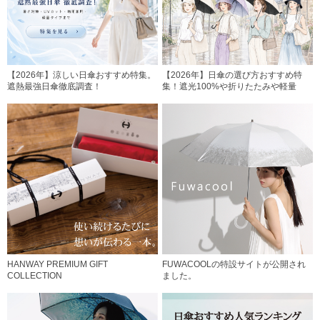
【2026年】涼しい日傘おすすめ特集。
【2026年】日傘の選び方おすすめ特
遮熱最強日傘徹底調査！
集！遮光100%や折りたたみや軽量
HANWAY PREMIUM GIFT
FUWACOOLの特設サイトが公開され
COLLECTION
ました。