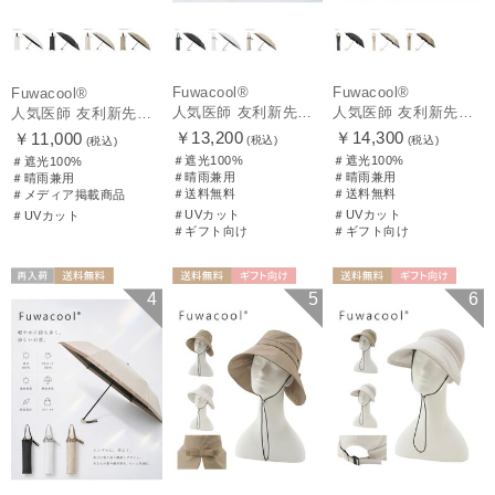
Fuwacool®
Fuwacool®
Fuwacool®
人気医師 友利新先生がほんきで作った”絶対に忘れない誰でも日傘” 50【晴雨兼用折りたたみ日傘】フワクール® (Fuwacool®) 雨の日OK 軽量 遮光100% UV100%
人気医師 友利新先生がほんきで作った”絶対に忘れない誰でも日傘” エレガント派のバンブーフリル【晴雨兼用日傘】フワクール® (Fuwacool®) 雨の日OK 軽量 遮光100% UV100％
人気医師 友利新先生がほんきで作った”絶対に忘れない誰でも日傘”ワンタッチ開閉日傘【晴雨兼用折りたたみ日傘】フワクール® (Fuwacool®) 雨の日OK 軽量 遮光100% UV100％
￥13,200
￥14,300
￥11,000
(税込)
(税込)
(税込)
＃遮光100%
＃遮光100%
＃遮光100%
＃晴雨兼用
＃晴雨兼用
＃晴雨兼用
＃送料無料
＃送料無料
＃メディア掲載商品
＃UVカット
＃UVカット
＃UVカット
＃ギフト向け
＃ギフト向け
再入荷
送料無料
送料無料
ギフト向け
送料無料
ギフト向け
4
5
6
ギフト向け
UNISEX
WOMEN
WOMEN