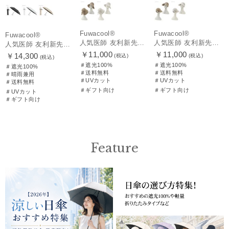
Fuwacool®
Fuwacool®
Fuwacool®
人気医師 友利新先生がほんきでつくったUVカット100％帽子【遮光100％帽子】フワクール® (Fuwacool®) リボンクロッシェ
人気医師 友利新先生がほんきでつくったUVカット100％帽子【遮光100％帽子】フワクール® (Fuwacool®) ジョッキーサンバイザー
人気医師 友利新先生がほんきで作った”絶対に忘れない誰でも日傘” 55【晴雨兼用折りたたみ日傘】フワクール® (Fuwacool®) 雨の日OK 軽量 遮光100% UV100%
￥11,000
￥11,000
￥14,300
(税込)
(税込)
(税込)
＃遮光100%
＃遮光100%
＃遮光100%
＃送料無料
＃送料無料
＃晴雨兼用
＃UVカット
＃UVカット
＃送料無料
＃ギフト向け
＃ギフト向け
＃UVカット
＃ギフト向け
Feature