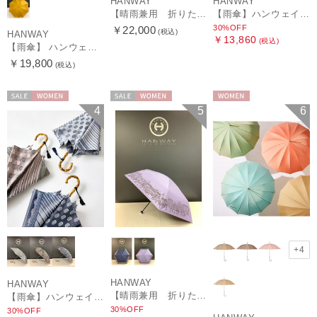
HANWAY
HANWAY
【晴雨兼用 折りたたみ日傘】ハンウェイ（ＨＡＮＷＡＹ）Vestido de frida（べスティード・デ・フリーダ）
【雨傘】ハンウェイ (HANWAY) Lily CJ（リリー・シー・ジェー） 日本製 親骨：51～55cm
30%OFF
￥22,000
(税込)
HANWAY
￥13,860
(税込)
【雨傘】 ハンウェイ （HANWAY） Couturier クチュリエ 長傘 日本製
￥19,800
(税込)
セール
WOMEN
セール
WOMEN
WOMEN
4
5
6
+4
HANWAY
HANWAY
【晴雨兼用 折りたたみ日傘】ハンウェイ（ＨＡＮＷＡＹ）HW street（ハンウェイ・ストリート）
【雨傘】ハンウェイ (HANWAY) Pカットジャカード Dot & Stripe mix CJ ドット・アンド・ストライプ・シー・ジェー ショート長傘 日本製
30%OFF
30%OFF