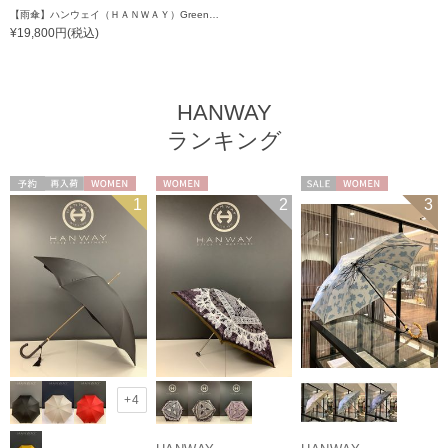
【雨傘】ハンウェイ（ＨＡＮＷＡＹ）Greening plan （グリーニング・プラン）
¥19,800円(税込)
HANWAY
ランキング
予約
再入荷
WOMEN
WOMEN
セール
WOMEN
1
2
3
+4