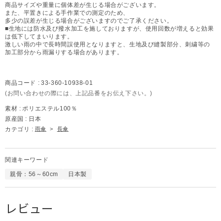
商品サイズや重量に個体差が生じる場合がございます。
また、平置きによる手作業での測定のため、
多少の誤差が生じる場合がございますのでご了承ください。
■生地には防水及び撥水加工を施しておりますが、使用回数が増えると効果
は低下してまいります。
激しい雨の中で長時間誤使用となりますと、生地及び縫製部分、刺繍等の
加工部分から雨漏りする場合があります。
商品コード :
33-360-10938-01
(お問い合わせの際には、上記品番をお伝え下さい。)
素材 :
ポリエステル100％
原産国 :
日本
カテゴリ :
雨傘
>
長傘
関連キーワード
親骨：56～60cm
日本製
レビュー