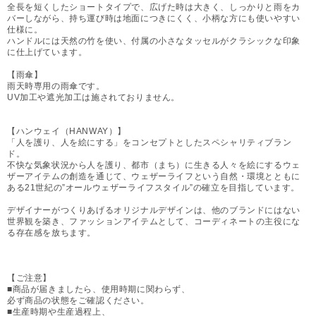
全長を短くしたショートタイプで、広げた時は大きく、しっかりと雨をカ
バーしながら、持ち運び時は地面につきにくく、小柄な方にも使いやすい
仕様に。
ハンドルには天然の竹を使い、付属の小さなタッセルがクラシックな印象
に仕上げています。
【雨傘】
雨天時専用の雨傘です。
UV加工や遮光加工は施されておりません。
【ハンウェイ（HANWAY）】
「人を護り、人を絵にする」をコンセプトとしたスペシャリティブラン
ド。
不快な気象状況から人を護り、都市（まち）に生きる人々を絵にするウェ
ザーアイテムの創造を通じて、ウェザーライフという自然・環境とともに
ある21世紀の”オールウェザーライフスタイル”の確立を目指しています。
デザイナーがつくりあげるオリジナルデザインは、他のブランドにはない
世界観を築き、ファッションアイテムとして、コーディネートの主役にな
る存在感を放ちます。
【ご注意】
■商品が届きましたら、使用時期に関わらず、
必ず商品の状態をご確認ください。
■生産時期や生産過程上、