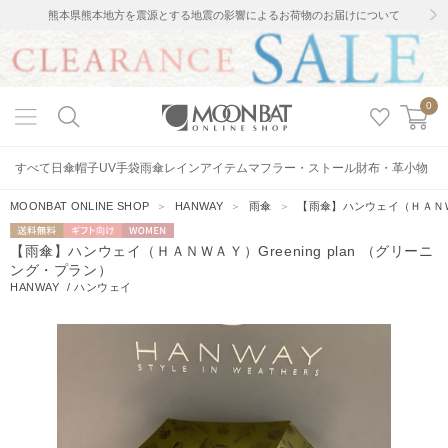
熊本県熊本地方を震源とする地震の影響によるお荷物のお届けについて
0
すべて
日傘
帽子
UV手袋
雨傘
レインアイテム
マフラー・ストール
財布・革小物
MOONBAT ONLINE SHOP
＞
HANWAY
＞
雨傘
＞
【雨傘】ハンウェイ（ＨＡＮＷＡＹ
送料無料
ギフト向
WOMEN
【雨傘】ハンウェイ（ＨＡＮＷＡＹ）Greening plan （グリーニ
け
ング・プラン）
HANWAY
/
ハンウェイ
12