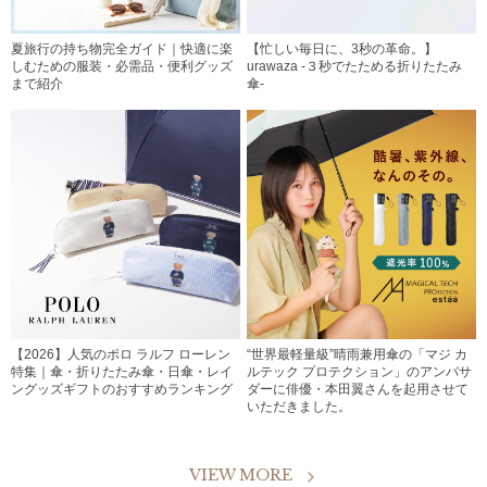
夏旅行の持ち物完全ガイド｜快適に楽
【忙しい毎日に、3秒の革命。】
しむための服装・必需品・便利グッズ
urawaza -３秒でたためる折りたたみ
まで紹介
傘-
【2026】人気のポロ ラルフ ローレン
“世界最軽量級”晴雨兼用傘の「マジ カ
特集｜傘・折りたたみ傘・日傘・レイ
ルテック プロテクション」のアンバサ
ングッズギフトのおすすめランキング
ダーに俳優・本田翼さんを起用させて
いただきました。
VIEW MORE