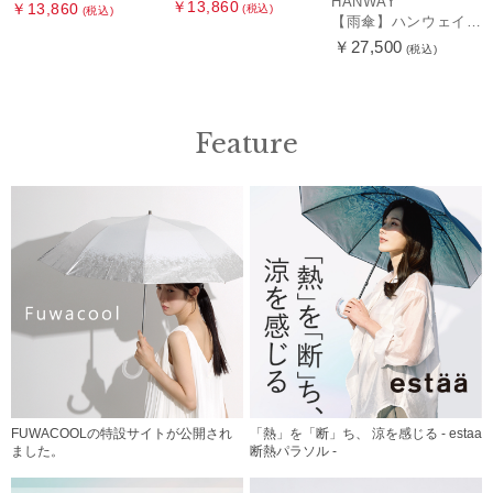
HANWAY
￥13,860
￥13,860
(税込)
(税込)
【雨傘】ハンウェイ （HANWAY ）真田耳（サナダミミ）長傘 日本製 カーボン骨
￥27,500
(税込)
Feature
FUWACOOLの特設サイトが公開され
「熱」を「断」ち、 涼を感じる - estaa
ました。
断熱パラソル -