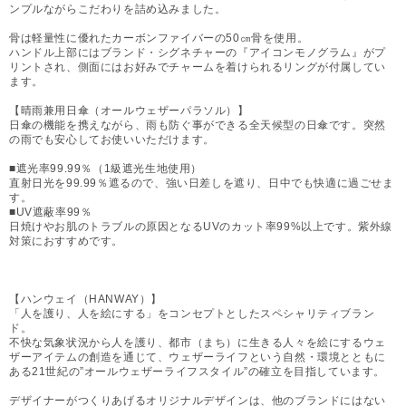
ンプルながらこだわりを詰め込みました。
骨は軽量性に優れたカーボンファイバーの50㎝骨を使用。
ハンドル上部にはブランド・シグネチャーの『アイコンモノグラム』がプ
リントされ、側面にはお好みでチャームを着けられるリングが付属してい
ます。
【晴雨兼用日傘（オールウェザーパラソル）】
日傘の機能を携えながら、雨も防ぐ事ができる全天候型の日傘です。突然
の雨でも安心してお使いいただけます。
■遮光率99.99％（1級遮光生地使用）
直射日光を99.99％遮るので、強い日差しを遮り、日中でも快適に過ごせま
す。
■UV遮蔽率99％
日焼けやお肌のトラブルの原因となるUVのカット率99%以上です。紫外線
対策におすすめです。
【ハンウェイ（HANWAY）】
「人を護り、人を絵にする」をコンセプトとしたスペシャリティブラン
ド。
不快な気象状況から人を護り、都市（まち）に生きる人々を絵にするウェ
ザーアイテムの創造を通じて、ウェザーライフという自然・環境とともに
ある21世紀の”オールウェザーライフスタイル”の確立を目指しています。
デザイナーがつくりあげるオリジナルデザインは、他のブランドにはない