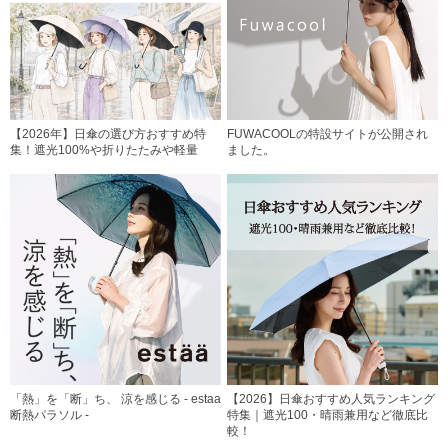
【2026年】日傘の選び方おすすめ特
FUWACOOLの特設サイトが公開され
集！遮光100%や折りたたみや軽量
ました。
「熱」を「断」ち、 涼を感じる - estaa
【2026】日傘おすすめ人気ランキング
断熱パラソル -
特集｜遮光100・晴雨兼用など徹底比
較！