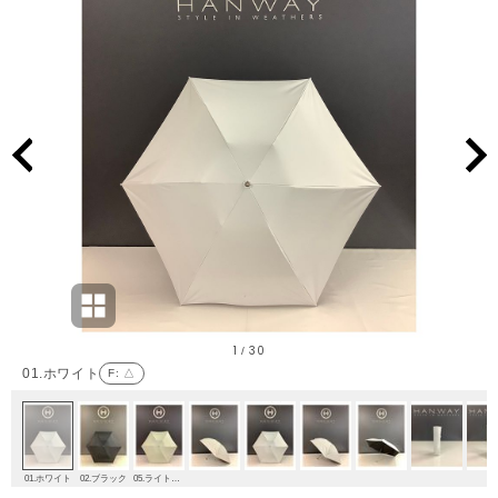
1
30
/
01.ホワイト
F
: △
01.ホワイト
02.ブラック
05.ライトグリーン