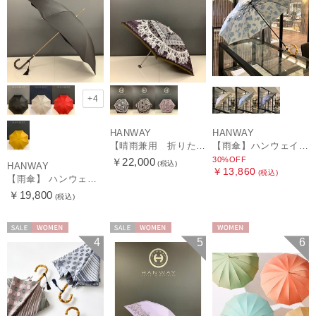
+4
HANWAY
HANWAY
【晴雨兼用 折りたたみ日傘】ハンウェイ（ＨＡＮＷＡＹ）Vestido de frida（べスティード・デ・フリーダ）
【雨傘】ハンウェイ (HANWAY) Lily CJ（リリー・シー・ジェー） 日本製 親骨：51～55cm
30%OFF
￥22,000
(税込)
HANWAY
￥13,860
(税込)
【雨傘】 ハンウェイ （HANWAY） Couturier クチュリエ 長傘 日本製
￥19,800
(税込)
セール
WOMEN
セール
WOMEN
WOMEN
4
5
6