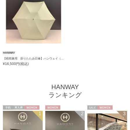
HANWAY
【晴雨兼用 折りたたみ日傘】ハンウェイ（ＨＡＮＷＡＹ）Lip-Matte（リップ・マット）
¥16,500円(税込)
HANWAY
ランキング
予約
再入荷
WOMEN
WOMEN
セール
WOMEN
1
2
3