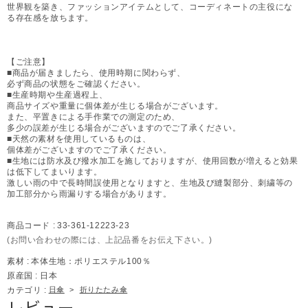
世界観を築き、ファッションアイテムとして、コーディネートの主役にな
る存在感を放ちます。
【ご注意】
■商品が届きましたら、使用時期に関わらず、
必ず商品の状態をご確認ください。
■生産時期や生産過程上、
商品サイズや重量に個体差が生じる場合がございます。
また、平置きによる手作業での測定のため、
多少の誤差が生じる場合がございますのでご了承ください。
■天然の素材を使用しているものは、
個体差がございますのでご了承ください。
■生地には防水及び撥水加工を施しておりますが、使用回数が増えると効果
は低下してまいります。
激しい雨の中で長時間誤使用となりますと、生地及び縫製部分、刺繍等の
加工部分から雨漏りする場合があります。
商品コード :
33-361-12223-23
(お問い合わせの際には、上記品番をお伝え下さい。)
素材 :
本体生地：ポリエステル100％
原産国 :
日本
カテゴリ :
日傘
>
折りたたみ傘
レビュー