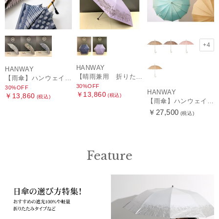
+4
HANWAY
HANWAY
【晴雨兼用 折りたたみ日傘】ハンウェイ（ＨＡＮＷＡＹ）HW street（ハンウェイ・ストリート）
【雨傘】ハンウェイ (HANWAY) Pカットジャカード Dot & Stripe mix CJ ドット・アンド・ストライプ・シー・ジェー ショート長傘 日本製
30%OFF
30%OFF
HANWAY
￥13,860
￥13,860
(税込)
(税込)
【雨傘】ハンウェイ （HANWAY ）真田耳（サナダミミ）長傘 日本製 カーボン骨
￥27,500
(税込)
Feature