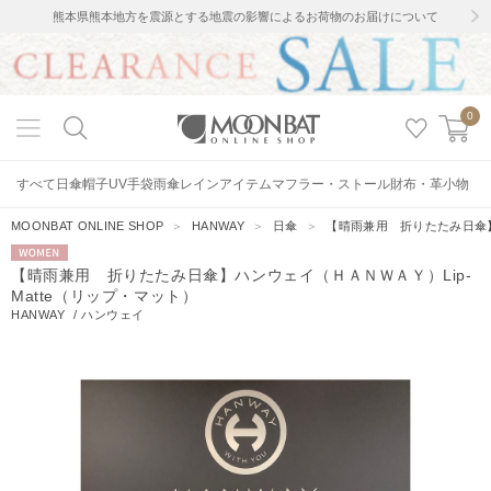
熊本県熊本地方を震源とする地震の影響によるお荷物のお届けについて
0
すべて
日傘
帽子
UV手袋
雨傘
レインアイテム
マフラー・ストール
財布・革小物
MOONBAT ONLINE SHOP
＞
HANWAY
＞
日傘
＞
【晴雨兼用 折りたたみ日傘】
WOMEN
【晴雨兼用 折りたたみ日傘】ハンウェイ（ＨＡＮＷＡＹ）Lip-
Matte（リップ・マット）
HANWAY
/
ハンウェイ
5