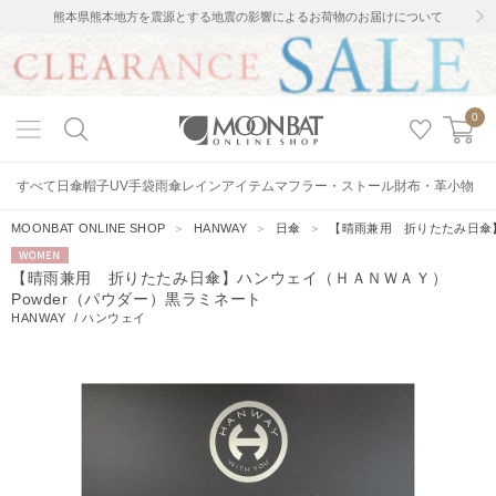
熊本県熊本地方を震源とする地震の影響によるお荷物のお届けについて
0
すべて
日傘
帽子
UV手袋
雨傘
レインアイテム
マフラー・ストール
財布・革小物
MOONBAT ONLINE SHOP
＞
HANWAY
＞
日傘
＞
【晴雨兼用 折りたたみ日傘】
WOMEN
【晴雨兼用 折りたたみ日傘】ハンウェイ（ＨＡＮＷＡＹ）
Powder（パウダー）黒ラミネート
HANWAY
/
ハンウェイ
8