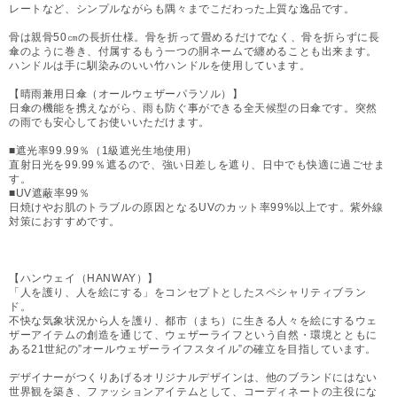
レートなど、シンプルながらも隅々までこだわった上質な逸品です。
骨は親骨50㎝の長折仕様。骨を折って畳めるだけでなく、骨を折らずに長
傘のように巻き、付属するもう一つの胴ネームで纏めることも出来ます。
ハンドルは手に馴染みのいい竹ハンドルを使用しています。
【晴雨兼用日傘（オールウェザーパラソル）】
日傘の機能を携えながら、雨も防ぐ事ができる全天候型の日傘です。突然
の雨でも安心してお使いいただけます。
■遮光率99.99％（1級遮光生地使用）
直射日光を99.99％遮るので、強い日差しを遮り、日中でも快適に過ごせま
す。
■UV遮蔽率99％
日焼けやお肌のトラブルの原因となるUVのカット率99%以上です。紫外線
対策におすすめです。
【ハンウェイ（HANWAY）】
「人を護り、人を絵にする」をコンセプトとしたスペシャリティブラン
ド。
不快な気象状況から人を護り、都市（まち）に生きる人々を絵にするウェ
ザーアイテムの創造を通じて、ウェザーライフという自然・環境とともに
ある21世紀の”オールウェザーライフスタイル”の確立を目指しています。
デザイナーがつくりあげるオリジナルデザインは、他のブランドにはない
世界観を築き、ファッションアイテムとして、コーディネートの主役にな