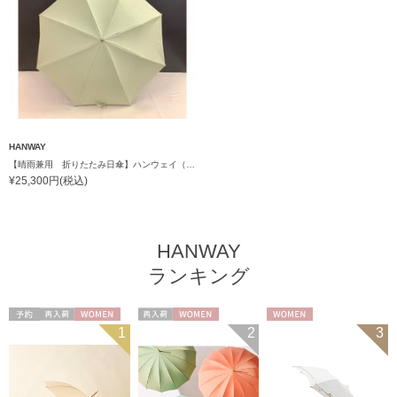
HANWAY
【晴雨兼用 折りたたみ日傘】ハンウェイ（ＨＡＮＷＡＹ）Powder（パウダー）黒ラミネート
¥25,300円(税込)
HANWAY
ランキング
予約
再入荷
WOMEN
再入荷
WOMEN
WOMEN
1
2
3