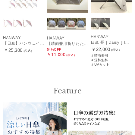
HANWAY
HANWAY
HANWAY
日傘 長｜Daisy [HANWAY]
【日傘】ハンウェイ (HANWAY) Pシエスタ 白ラミネート ナチュラルカラー 長傘 オールウェザー 遮光 竹手元 晴雨兼用 UV 日本製
【晴雨兼用折りたたみ日傘】ハンウェイ (HANWAY) Socal Gir（ソーカル・ガール） 暑さ対策、紫外線対策、親骨：～50cm 雨の日OK 遮光 UV 晴雨兼用
￥22,000
54%OFF
￥25,300
(税込)
(税込)
￥11,000
(税込)
＃晴雨兼用
＃送料無料
＃UVカット
Feature