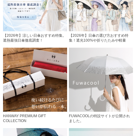
【2026年】涼しい日傘おすすめ特集。
【2026年】日傘の選び方おすすめ特
遮熱最強日傘徹底調査！
集！遮光100%や折りたたみや軽量
HANWAY PREMIUM GIFT
FUWACOOLの特設サイトが公開され
COLLECTION
ました。