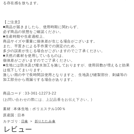
る存在感を放ちます。
【ご注意】
■商品が届きましたら、使用時期に関わらず、
必ず商品の状態をご確認ください。
■生産時期や生産過程上、
商品サイズや重量に個体差が生じる場合がございます。
また、平置きによる手作業での測定のため、
多少の誤差が生じる場合がございますのでご了承ください。
■天然の素材を使用しているものは、
個体差がございますのでご了承ください。
■生地には防水及び撥水加工を施しておりますが、使用回数が増えると効果
は低下してまいります。
激しい雨の中で長時間誤使用となりますと、生地及び縫製部分、刺繍等の
加工部分から雨漏りする場合があります。
商品コード :
33-361-12273-22
(お問い合わせの際には、上記品番をお伝え下さい。)
素材 :
本体生地：ポリエステル100％
原産国 :
日本
カテゴリ :
日傘
>
折りたたみ傘
レビュー