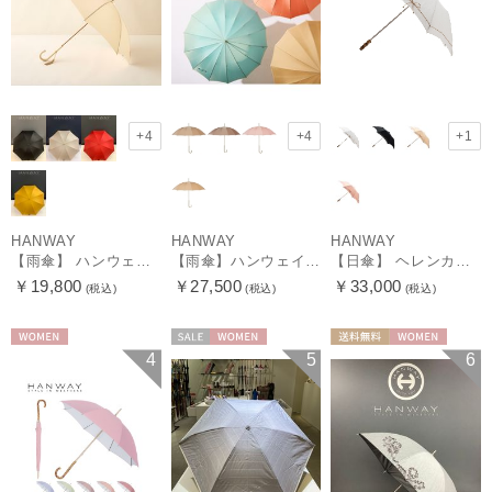
+4
+4
+1
HANWAY
HANWAY
HANWAY
【雨傘】 ハンウェイ （HANWAY） Couturier クチュリエ 長傘 日本製
【雨傘】ハンウェイ （HANWAY ）真田耳（サナダミミ）長傘 日本製 カーボン骨
【日傘】 ヘレンカミンスキー（HELEN KAMINSKI） X ハンウェイ (HANWAY) コラボ プロヴァンスタイプ 麻無地 ラフィアコード 折りたたみ傘 曲がり手元 純パラソル
￥19,800
￥27,500
￥33,000
(税込)
(税込)
(税込)
WOMEN
セール
WOMEN
送料無料
WOMEN
4
5
6