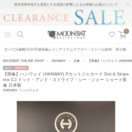
熊本県熊本地方を震源とする地震の影響によるお荷物のお届けについて
0
すべて
日傘
帽子
UV手袋
雨傘
レインアイテム
マフラー・ストール
財布・革小物
MOONBAT ONLINE SHOP
＞
HANWAY
＞
日傘
＞
【雨傘】ハンウェイ (HANWAY
セー
WOMEN
【雨傘】ハンウェイ (HANWAY) Pカットジャカード Dot & Stripe
ル
mix CJ ドット・アンド・ストライプ・シー・ジェー ショート長
傘 日本製
HANWAY
/
ハンウェイ
3