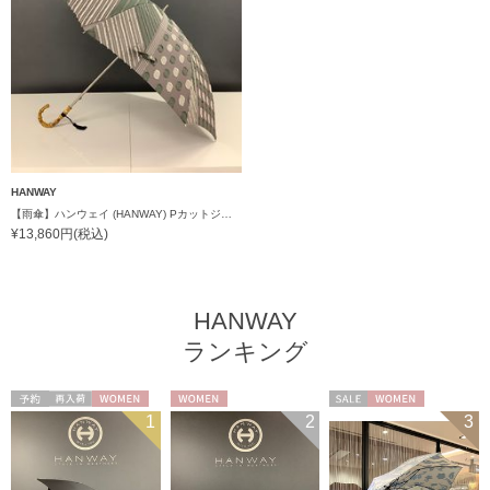
HANWAY
【雨傘】ハンウェイ (HANWAY) Pカットジャカード Dot & Stripe mix CJ ドット・アンド・ストライプ・シー・ジェー ショート長傘 日本製
¥13,860円(税込)
HANWAY
ランキング
予約
再入荷
WOMEN
WOMEN
セール
WOMEN
1
2
3