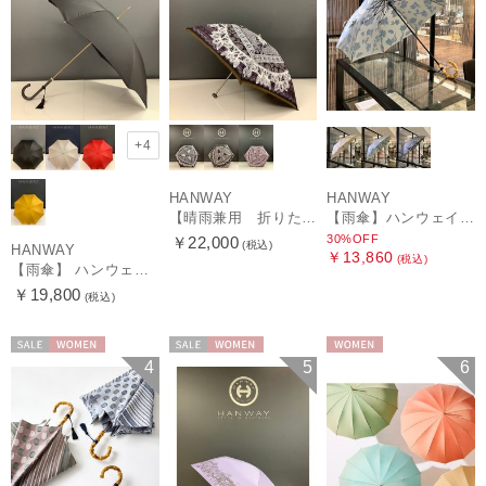
+4
HANWAY
HANWAY
【晴雨兼用 折りたたみ日傘】ハンウェイ（ＨＡＮＷＡＹ）Vestido de frida（べスティード・デ・フリーダ）
【雨傘】ハンウェイ (HANWAY) Lily CJ（リリー・シー・ジェー） 日本製 親骨：51～55cm
30%OFF
￥22,000
(税込)
HANWAY
￥13,860
(税込)
【雨傘】 ハンウェイ （HANWAY） Couturier クチュリエ 長傘 日本製
￥19,800
(税込)
セール
WOMEN
セール
WOMEN
WOMEN
4
5
6