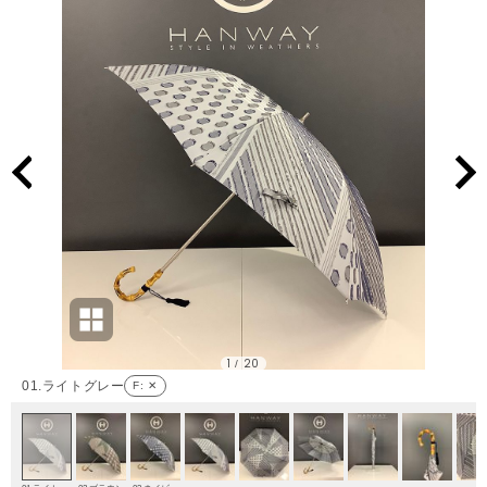
1
20
/
01.ライトグレー
F
: ✕