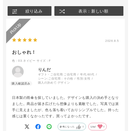
絞り込み
表示：新しい順
2026.8.5
おしゃれ！
色：03.ネイビー
サイズ：F
りんだ
ギフト・ご自宅用:
ご自宅用
年代:
60代
シーン:
ご自宅用：その他
性別:
女性
購入の決めて:
デザイン
日本製の雨傘を探していました。デザインも購入の決め手となり
ました。商品が届き広げたら想像よりも素敵でした。写真では派
手に見えましたが、色も落ち着いておりシンプルでした。持った
感じは重くなかったです。買ってよかったです。
参考になった
0
Like!
0