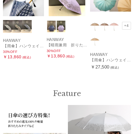
+4
HANWAY
HANWAY
【晴雨兼用 折りたたみ日傘】ハンウェイ（ＨＡＮＷＡＹ）HW street（ハンウェイ・ストリート）
【雨傘】ハンウェイ (HANWAY) Pカットジャカード Dot & Stripe mix CJ ドット・アンド・ストライプ・シー・ジェー ショート長傘 日本製
30%OFF
30%OFF
HANWAY
￥13,860
￥13,860
(税込)
(税込)
【雨傘】ハンウェイ （HANWAY ）真田耳（サナダミミ）長傘 日本製 カーボン骨
￥27,500
(税込)
Feature