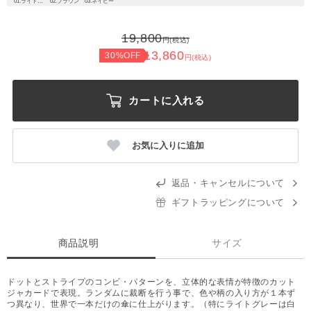
01.ライトグレー
02.ブラウン
03.ネイビー
19,800
円(税込)
13,860
30%OFF
円(税込)
カートに入れる
お気に入りに追加
返品・キャンセルについて
ギフトラッピングについて
商品説明
サイズ
ドットとストライプのコンビ・パターンを、立体的な表情が特徴のカット
ジャカードで表現。ランダムに裁断を行う事で、色や柄の入り方が１本ず
つ異なり、世界で一本だけの傘に仕上がります。（特にライトグレーは白