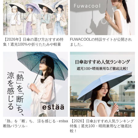
【2026年】日傘の選び方おすすめ特
FUWACOOLの特設サイトが公開され
集！遮光100%や折りたたみや軽量
ました。
「熱」を「断」ち、 涼を感じる - estaa
【2026】日傘おすすめ人気ランキング
断熱パラソル -
特集｜遮光100・晴雨兼用など徹底比
較！