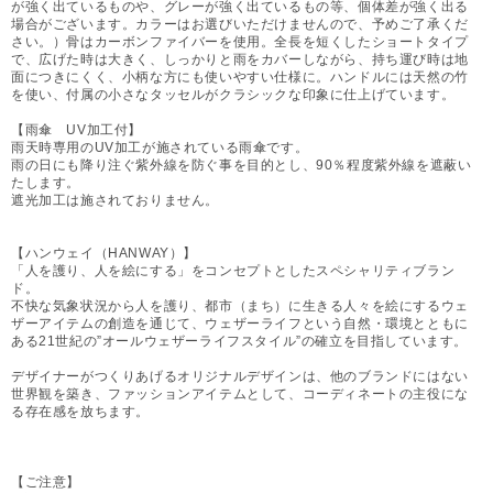
が強く出ているものや、グレーが強く出ているもの等、個体差が強く出る
場合がございます。カラーはお選びいただけませんので、予めご了承くだ
さい。）骨はカーボンファイバーを使用。全長を短くしたショートタイプ
で、広げた時は大きく、しっかりと雨をカバーしながら、持ち運び時は地
面につきにくく、小柄な方にも使いやすい仕様に。ハンドルには天然の竹
を使い、付属の小さなタッセルがクラシックな印象に仕上げています。
【雨傘 UV加工付】
雨天時専用のUV加工が施されている雨傘です。
雨の日にも降り注ぐ紫外線を防ぐ事を目的とし、90％程度紫外線を遮蔽い
たします。
遮光加工は施されておりません。
【ハンウェイ（HANWAY）】
「人を護り、人を絵にする」をコンセプトとしたスペシャリティブラン
ド。
不快な気象状況から人を護り、都市（まち）に生きる人々を絵にするウェ
ザーアイテムの創造を通じて、ウェザーライフという自然・環境とともに
ある21世紀の”オールウェザーライフスタイル”の確立を目指しています。
デザイナーがつくりあげるオリジナルデザインは、他のブランドにはない
世界観を築き、ファッションアイテムとして、コーディネートの主役にな
る存在感を放ちます。
【ご注意】