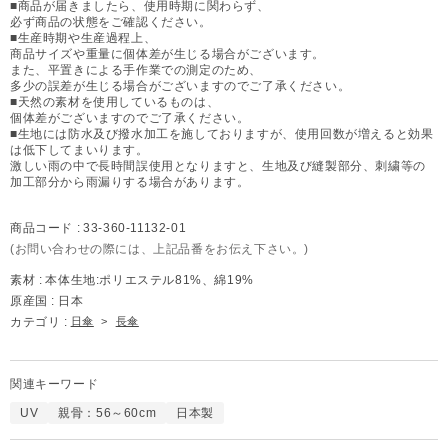
■商品が届きましたら、使用時期に関わらず、
必ず商品の状態をご確認ください。
■生産時期や生産過程上、
商品サイズや重量に個体差が生じる場合がございます。
また、平置きによる手作業での測定のため、
多少の誤差が生じる場合がございますのでご了承ください。
■天然の素材を使用しているものは、
個体差がございますのでご了承ください。
■生地には防水及び撥水加工を施しておりますが、使用回数が増えると効果
は低下してまいります。
激しい雨の中で長時間誤使用となりますと、生地及び縫製部分、刺繍等の
加工部分から雨漏りする場合があります。
商品コード :
33-360-11132-01
(お問い合わせの際には、上記品番をお伝え下さい。)
素材 :
本体生地:ポリエステル81%、綿19%
原産国 :
日本
カテゴリ :
日傘
>
長傘
関連キーワード
UV
親骨：56～60cm
日本製