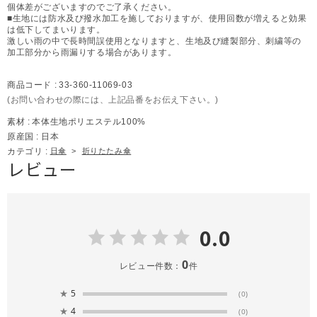
個体差がございますのでご了承ください。
■生地には防水及び撥水加工を施しておりますが、使用回数が増えると効果
は低下してまいります。
激しい雨の中で長時間誤使用となりますと、生地及び縫製部分、刺繍等の
加工部分から雨漏りする場合があります。
商品コード :
33-360-11069-03
(お問い合わせの際には、上記品番をお伝え下さい。)
素材 :
本体生地ポリエステル100%
原産国 :
日本
カテゴリ :
日傘
>
折りたたみ傘
レビュー
0.0
0
レビュー件数：
件
★
5
(0)
★
4
(0)