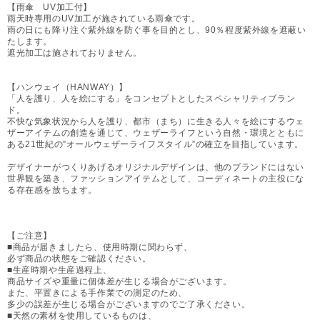
【雨傘 UV加工付】
雨天時専用のUV加工が施されている雨傘です。
雨の日にも降り注ぐ紫外線を防ぐ事を目的とし、90％程度紫外線を遮蔽い
たします。
遮光加工は施されておりません。
【ハンウェイ（HANWAY）】
「人を護り、人を絵にする」をコンセプトとしたスペシャリティブラン
ド。
不快な気象状況から人を護り、都市（まち）に生きる人々を絵にするウェ
ザーアイテムの創造を通じて、ウェザーライフという自然・環境とともに
ある21世紀の”オールウェザーライフスタイル”の確立を目指しています。
デザイナーがつくりあげるオリジナルデザインは、他のブランドにはない
世界観を築き、ファッションアイテムとして、コーディネートの主役にな
る存在感を放ちます。
【ご注意】
■商品が届きましたら、使用時期に関わらず、
必ず商品の状態をご確認ください。
■生産時期や生産過程上、
商品サイズや重量に個体差が生じる場合がございます。
また、平置きによる手作業での測定のため、
多少の誤差が生じる場合がございますのでご了承ください。
■天然の素材を使用しているものは、