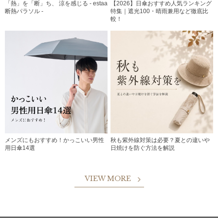
「熱」を「断」ち、 涼を感じる - estaa
【2026】日傘おすすめ人気ランキング
断熱パラソル -
特集｜遮光100・晴雨兼用など徹底比
較！
メンズにもおすすめ！かっこいい男性
秋も紫外線対策は必要？夏との違いや
用日傘14選
日焼けを防ぐ方法を解説
VIEW MORE