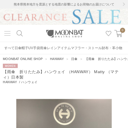
熊本県熊本地方を震源とする地震の影響によるお荷物のお届けについて
0
すべて
日傘
帽子
UV手袋
雨傘
レインアイテム
マフラー・ストール
財布・革小物
MOONBAT ONLINE SHOP
＞
HANWAY
＞
日傘
＞
【雨傘 折りたたみ】ハンウェイ
WOMEN
【雨傘 折りたたみ】ハンウェイ （HANWAY） Matty （マテ
ィ）日本製
HANWAY
/
ハンウェイ
2