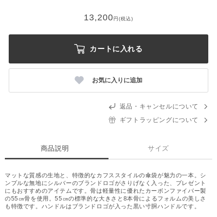
13,200
円(税込)
カートに入れる
お気に入りに追加
返品・キャンセルについて
ギフトラッピングについて
商品説明
サイズ
マットな質感の生地と、特徴的なカフススタイルの傘袋が魅力の一本。シ
ンプルな無地にシルバーのブランドロゴがさりげなく入った、プレゼント
にもおすすめのアイテムです。骨は軽量性に優れたカーボンファイバー製
の55㎝骨を使用。55㎝の標準的な大きさと8本骨によるフォルムの美しさ
も特徴です。ハンドルはブランドロゴが入った黒い寸胴ハンドルです。