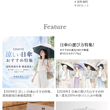
＃送料無料
＃UVカット
Feature
【2026年】涼しい日傘おすすめ特集。
【2026年】日傘の選び方おすすめ特
遮熱最強日傘徹底調査！
集！遮光100%や折りたたみや軽量