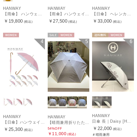
HANWAY
HANWAY
HANWAY
【雨傘】 ハンウェイ （HANWAY） Couturier クチュリエ 長傘 日本製
【雨傘】ハンウェイ （HANWAY ）真田耳（サナダミミ）長傘 日本製 カーボン骨
【日傘】 ヘレンカミンスキー（HELEN KAMINSKI） X ハンウェイ (HANWAY) コラボ プロヴァンスタイプ 麻無地 ラフィアコード 折りたたみ傘 曲がり手元 純パラソル
￥19,800
￥27,500
￥33,000
(税込)
(税込)
(税込)
WOMEN
セール
WOMEN
送料無料
WOMEN
4
5
6
HANWAY
HANWAY
HANWAY
日傘 長｜Daisy [HANWAY]
【日傘】ハンウェイ (HANWAY) Pシエスタ 白ラミネート ナチュラルカラー 長傘 オールウェザー 遮光 竹手元 晴雨兼用 UV 日本製
【晴雨兼用折りたたみ日傘】ハンウェイ (HANWAY) Socal Gir（ソーカル・ガール） 暑さ対策、紫外線対策、親骨：～50cm 雨の日OK 遮光 UV 晴雨兼用
￥22,000
54%OFF
￥25,300
(税込)
(税込)
￥11,000
(税込)
＃晴雨兼用