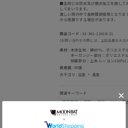
■生地には防水及び撥水加工を施して
してまいります。
激しい雨の中で長時間誤使用となりま
から雨漏りする場合があります。
商品コード :
33-361-12418-21
(お問い合わせの際には、上記品番をお伝
素材 :
本体生地：綿65％、ポリエステル
オーガンジー部分：ポリエステル
刺繍部分：上糸 レーヨン100％(
原産国 :
中国
カテゴリ :
日傘
>
長傘
関連キーワード
晴雨兼用
遮熱
遮光
UV
暑