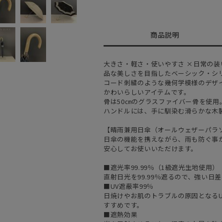
商品説明
大きさ・軽さ・使いやすさ ×日常の
品な美しさを目指したベーシック・シ
コード刺繍のような幾何学模様のデザ
かわいらしいアイテムです。
骨は50㎝のグラスファイバー骨を使用
ハンドルには、手に馴染む滑らかな木
【晴雨兼用日傘（オールウェザーパラ
日傘の機能を携えながら、雨も防ぐ事
安心してお使いいただけます。
■遮光率99.99％（1級遮光生地使用）
直射日光を99.99％遮るので、強い
■UV遮蔽率99％
日焼けやお肌のトラブルの原因となるU
すすめです。
■遮熱効果