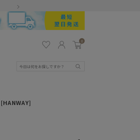
Gmailをお使いのお客様
0
お気
ロ
カー
に入
グ
ト
り
イ
ン
検
索
 [HANWAY]