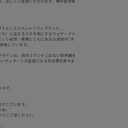
ぎ、涼しくご使用いただけます。熱中症対策
プトとしたスペシャリティブランド。
まち）に生きる人々を絵にするウェザーアイ
いう自然・環境とともにある21世紀の”オ
を目指しています。
デザインは、他のブランドにはない世界観を
コーディネートの主役になる存在感を放ちま
わらず、
合がございます。
ため、
のでご了承ください。
い。