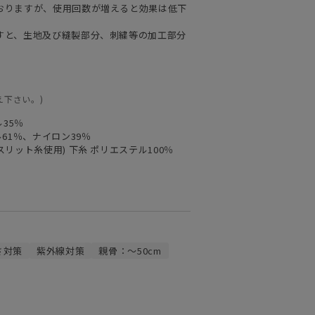
おりますが、使用回数が増えると効果は低下
すと、生地及び縫製部分、刺繍等の加工部分
え下さい。)
35％
61％、ナイロン39％
スリット糸使用) 下糸 ポリエステル100％
さ対策
紫外線対策
親骨：～50cm