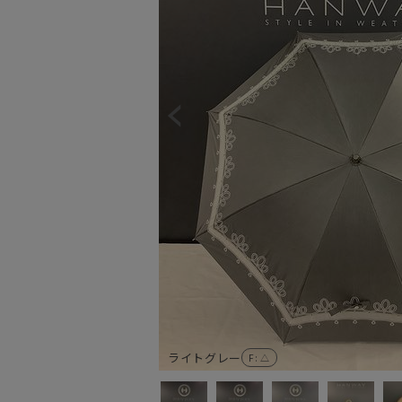
ライトグレー
F
: △