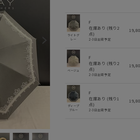
F
在庫あり (残り
2
19,8
点)
ライトグ
2-3日出荷予定
レー
F
在庫あり (残り
2
19,8
点)
ベージュ
2-3日出荷予定
F
在庫あり (残り
1
19,8
点)
ディープ
2-3日出荷予定
ブルー