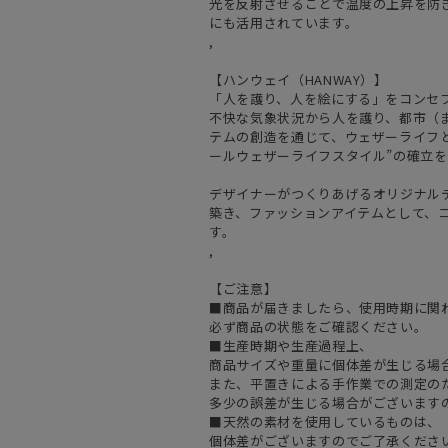
光を反射させることで温度の上昇を防
にも活用されています。
,
【ハンウェイ（HANWAY）】
「人を護り、人を絵にする」をコンセ
不快な気象状況から人を護り、都市（
テムの創造を通じて、ウェザーライフと
ールウェザーライフスタイル”の確立
デザイナーがつくりあげるオリジナル
築き、ファッションアイテムとして、
す。
,
【ご注意】
■商品が届きましたら、使用時期に関
必ず商品の状態をご確認ください。
■生産時期や生産過程上、
商品サイズや重量に個体差が生じる場
また、平置きによる手作業での測定の
多少の誤差が生じる場合がございます
■天然の素材を使用しているものは、
個体差がございますのでご了承くださ