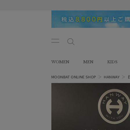
メニ
メ
ュー
ニ
ボタ
ュ
WOMEN
MEN
KIDS
ン
ー
ボ
タ
MOONBAT ONLINE SHOP
＞
HANWAY
＞
ン