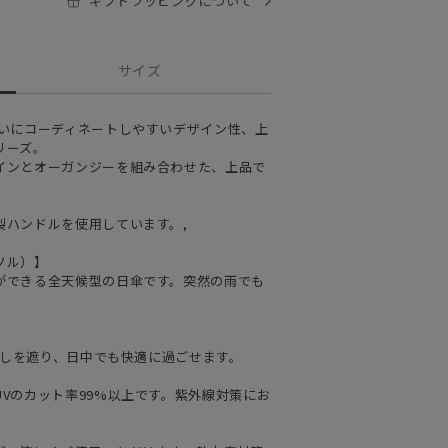
ギフトラッピングについて
サイズ
装いにコーディネートしやすいデザイン性、上
リーズ。
インとオーガンジーを組み合わせた、上品で
。
製ハンドルを使用しています。,
ソル）】
ができる全天候型の日傘です。突然の雨でも
日差しを遮り、日中でも快適に過ごせます。
Vのカット率99%以上です。紫外線対策にお