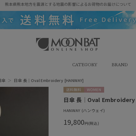
熊本県熊本地方を震源とする地震の影響によるお荷物のお届けについて
雨傘・日傘・マフラー・ストール・
帽子の通販｜MOONBAT ONLINE
SHOP（ムーンバットオンラインシ
CATEGORY
BRAND
ョップ）
日傘
＞
日傘 長｜Oval Embroidery [HANWAY]
送料無料
WOMEN
日傘 長｜Oval Embroidery
HANWAY (ハンウェイ)
19,800
円(税込)