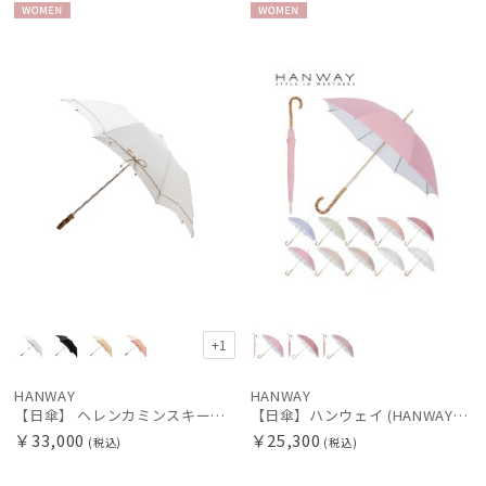
WOME
WOME
N
N
+1
HANWAY
HANWAY
【日傘】 ヘレンカミンスキー（HELEN KAMINSKI） X ハンウェイ (HANWAY) コラボ プロヴァンスタイプ 麻無地 ラフィアコード 折りたたみ傘 曲がり手元 純パラソル
【日傘】ハンウェイ (HANWAY) Pシエスタ 白ラミネート ナチュラルカラー 長傘 オールウェザー 遮光 竹手元 晴雨兼用 UV 日本製
￥33,000
￥25,300
(税込)
(税込)