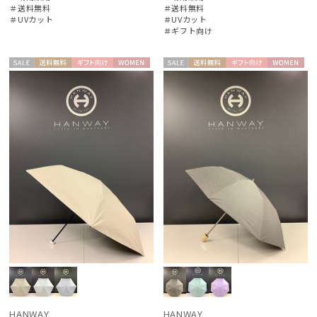
＃送料無料
＃送料無料
＃UVカット
＃UVカット
＃ギフト向け
セー
送料無
ギフト
WOME
セー
送料無
ギフト
WOME
ル
料
向け
N
ル
料
向け
N
HANWAY
HANWAY