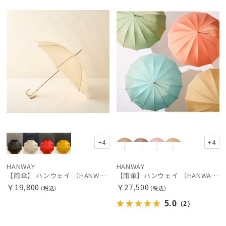
荷
N
荷
N
価格の高い
順
価格の低い
順
人気順
売上点数順
お気に入り
順
+4
+4
HANWAY
HANWAY
【雨傘】 ハンウェイ （HANWAY） Couturier クチュリエ 長傘 日本製
【雨傘】ハンウェイ （HANWAY ）真田耳（サナダミミ）長傘 日本製 カーボン骨
￥19,800
￥27,500
(税込)
(税込)
5.0
（2）