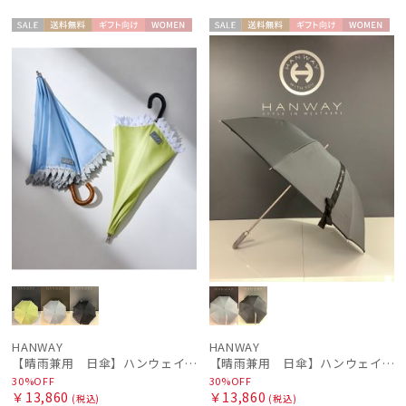
セー
送料無
ギフト
WOME
セー
送料無
ギフト
WOME
ル
料
向け
N
ル
料
向け
N
HANWAY
HANWAY
【晴雨兼用 日傘】ハンウェイ（ＨＡＮＷＡＹ）Emma（エマ）
【晴雨兼用 日傘】ハンウェイ（ＨＡＮＷＡＹ）Margot（マーゴット）
30%OFF
30%OFF
￥13,860
￥13,860
(税込)
(税込)