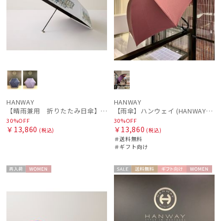
HANWAY
HANWAY
【晴雨兼用 折りたたみ日傘】ハンウェイ（ＨＡＮＷＡＹ）HW street（ハンウェイ・ストリート）
【雨傘】ハンウェイ (HANWAY) 日本製
30%OFF
30%OFF
￥13,860
￥13,860
(税込)
(税込)
＃送料無料
＃ギフト向け
再入
WOME
セー
送料無
ギフト
WOME
荷
N
ル
料
向け
N