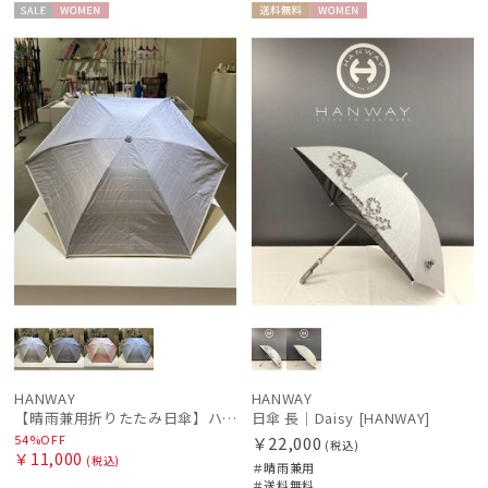
セー
WOME
送料無
WOME
ル
N
料
N
絞り込み
レディース
メンズ
キッズ
カテゴリー
HANWAY
HANWAY
ブランド
【晴雨兼用折りたたみ日傘】ハンウェイ (HANWAY) Socal Gir（ソーカル・ガール） 暑さ対策、紫外線対策、親骨：～50cm 雨の日OK 遮光 UV 晴雨兼用
日傘 長｜Daisy [HANWAY]
54%OFF
￥22,000
(税込)
BLUNT
￥11,000
(税込)
＃晴雨兼用
ブラント
＃送料無料