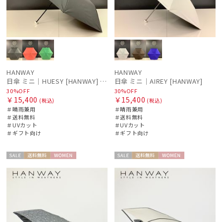
HANWAY
HANWAY
日傘 ミニ｜HUESY [HANWAY] @yucca.mmm様ご紹介アイテム
日傘 ミニ｜AIREY [HANWAY]
30%OFF
30%OFF
￥15,400
￥15,400
(税込)
(税込)
＃晴雨兼用
＃晴雨兼用
＃送料無料
＃送料無料
＃UVカット
＃UVカット
＃ギフト向け
＃ギフト向け
セー
送料無
WOME
セー
送料無
WOME
ル
料
N
ル
料
N