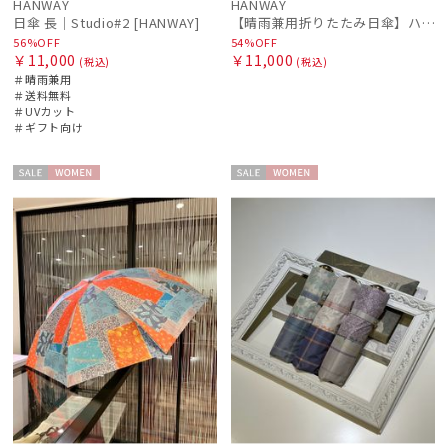
HANWAY
HANWAY
日傘 長｜Studio#2 [HANWAY]
【晴雨兼用折りたたみ日傘】ハンウェイ (HANWAY) Socal Gir（ソーカル・ガール） 暑さ対策、紫外線対策、親骨：～50cm 雨の日OK 遮光 UV 晴雨兼用
56%OFF
54%OFF
￥11,000
￥11,000
(税込)
(税込)
＃晴雨兼用
＃送料無料
＃UVカット
＃ギフト向け
セー
WOME
セー
WOME
ル
N
ル
N