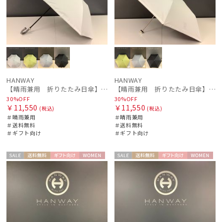
HANWAY
HANWAY
【晴雨兼用 折りたたみ日傘】ハンウェイ（ＨＡＮＷＡＹ）Liner ribbon（ライナー・リボン)
【晴雨兼用 折りたたみ日傘】ハンウェイ（ＨＡＮＷＡＹ）Liner ribbon（ライナー・リボン)
30%OFF
30%OFF
￥11,550
￥11,550
(税込)
(税込)
＃晴雨兼用
＃晴雨兼用
＃送料無料
＃送料無料
＃ギフト向け
＃ギフト向け
セー
送料無
ギフト
WOME
セー
送料無
ギフト
WOME
ル
料
向け
N
ル
料
向け
N