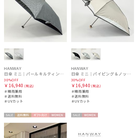
HANWAY
HANWAY
日傘 ミニ｜パールキルティング刺繍 [HANWAY]
日傘 ミニ｜パイピング＆ノットリボン [HANWAY]
30%OFF
30%OFF
￥16,940
￥16,940
(税込)
(税込)
＃晴雨兼用
＃晴雨兼用
＃送料無料
＃送料無料
＃UVカット
＃UVカット
セー
送料無
ギフト
WOME
セー
WOME
ル
料
向け
N
ル
N