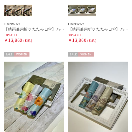
HANWAY
HANWAY
【晴雨兼用折りたたみ日傘】ハンウェイ (HANWAY) Vintage rendezvous（ヴィンテージ・ランデブー）暑さ対策、紫外線対策、親骨：51～55cm 雨の日OK 遮光 UV
【晴雨兼用折りたたみ日傘】ハンウェイ (HANWAY) Rose Bowl（ローズ・ボウル） 雨の日OK 軽量 一級遮光 遮熱 UV 晴雨兼用暑さ対策、紫外線対策、親骨：～50cm
30%OFF
30%OFF
￥13,860
￥13,860
(税込)
(税込)
セー
WOME
セー
WOME
ル
N
ル
N