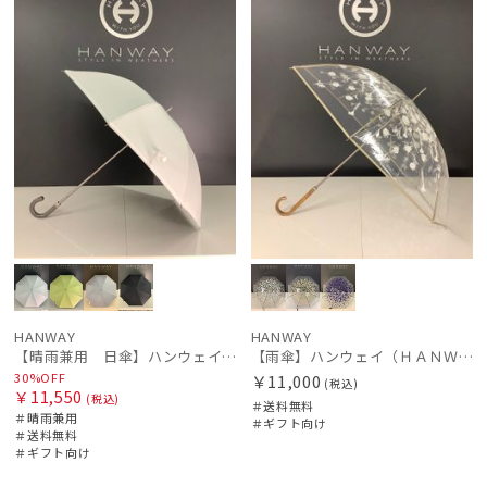
HANWAY
HANWAY
【晴雨兼用 日傘】ハンウェイ（ＨＡＮＷＡＹ）Liner ribbon（ライナー・リボン)
【雨傘】ハンウェイ（ＨＡＮＷＡＹ）Cempasuchil （センパスチル）
30%OFF
￥11,000
(税込)
￥11,550
(税込)
＃送料無料
＃晴雨兼用
＃ギフト向け
＃送料無料
＃ギフト向け