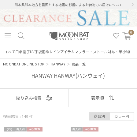
熊本県熊本地方を震源とする地震の影響によるお荷物のお届けについて
0
すべて
日傘
帽子
UV手袋
雨傘
レインアイテム
マフラー・ストール
財布・革小物
MOONBAT ONLINE SHOP
＞
HANWAY
＞
商品一覧
HANWAY HANWAY(ハンウェイ)
表示
絞り込み検索
表示順
順
検索結果 : 149
件
商品別
カラー別
おすすめ
予約
再入
WOME
再入
WOME
新着