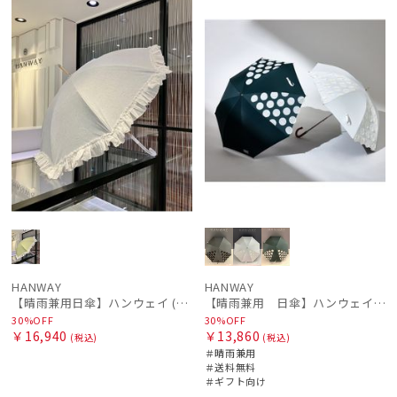
WOME
ル
N
荷
ル
料
向け
N
HANWAY
HANWAY
【晴雨兼用日傘】ハンウェイ (HANWAY) Daisy Dukes ? L（デイジー・デュークス・エル） 雨の日OK 一級遮光 遮熱 日本製 UV 晴雨兼用暑さ対策、紫外線対策、親骨：～50cm
【晴雨兼用 日傘】ハンウェイ（ＨＡＮＷＡＹ）Angela（アンジェラ）
30%OFF
30%OFF
￥16,940
￥13,860
(税込)
(税込)
＃晴雨兼用
＃送料無料
＃ギフト向け