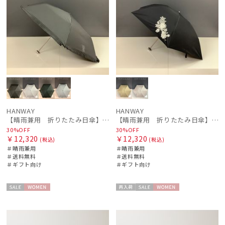
HANWAY
HANWAY
【晴雨兼用 折りたたみ日傘】ハンウェイ（ＨＡＮＷＡＹ）Eyelashes frill（アイラッシュ・フリル）
【晴雨兼用 折りたたみ日傘】ハンウェイ（ＨＡＮＷＡＹ）Botanical Flower（ボタニカル・フラワー）
30%OFF
30%OFF
￥12,320
￥12,320
(税込)
(税込)
＃晴雨兼用
＃晴雨兼用
＃送料無料
＃送料無料
件
＃ギフト向け
＃ギフト向け
セー
WOME
再入
セー
WOME
ル
N
荷
ル
N