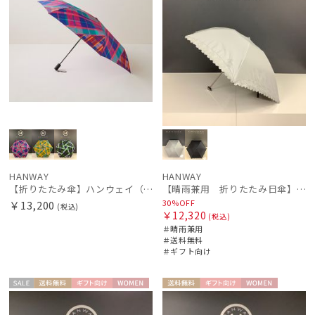
HANWAY
HANWAY
【折りたたみ傘】ハンウェイ（ＨＡＮＷＡＹ） Check&Check（チェック＆チェック）
【晴雨兼用 折りたたみ日傘】ハンウェイ（ＨＡＮＷＡＹ）Lace（レース）
30%OFF
￥13,200
(税込)
￥12,320
(税込)
＃晴雨兼用
＃送料無料
＃ギフト向け
セー
送料無
ギフト
WOME
送料無
ギフト
WOME
ル
料
向け
N
料
向け
N