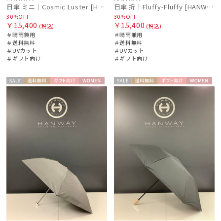
日傘 ミニ｜Cosmic Luster [HANWAY]
日傘 折｜Fluffy-Fluffy [HANWAY]
30%OFF
30%OFF
￥15,400
￥15,400
(税込)
(税込)
＃晴雨兼用
＃晴雨兼用
＃送料無料
＃送料無料
＃UVカット
＃UVカット
＃ギフト向け
＃ギフト向け
セー
送料無
ギフト
WOME
セー
送料無
ギフト
WOME
ル
料
向け
N
ル
料
向け
N