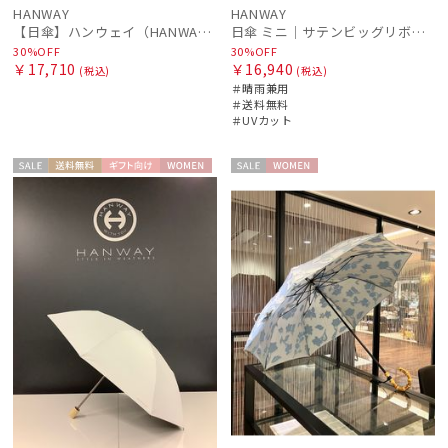
HANWAY
HANWAY
masu
【日傘】ハンウェイ（HANWAY）Aoi 折りたたみ 木棒【公式ムーンバット】[Aoi]純パラソル UV 手開き 日本製 高級日傘
日傘 ミニ｜サテンビッグリボン [HANWAY]
マス
30%OFF
30%OFF
￥17,710
￥16,940
(税込)
(税込)
miel
＃晴雨兼用
ミエル
＃送料無料
＃UVカット
mila schon
ミラ・ショーン
セー
送料無
ギフト
WOME
セー
WOME
MIRACLE TECH
ル
料
向け
N
ル
N
ミラクルテック
OTHER BRAND
アザーブランド
PAUL&JOE ACCESSOIRES
ポールアンドジョー アクセソワ
POLO RALPH LAUREN
ポロ ラルフ ローレン