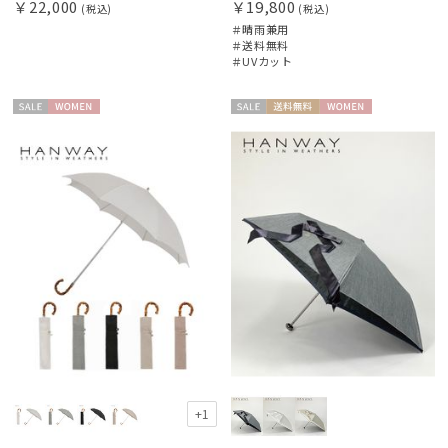
￥22,000
￥19,800
(税込)
(税込)
HANWAY（ギフト）
＃晴雨兼用
ハンウェイギフト
＃送料無料
＃UVカット
HELEN KAMINSKI
ヘレンカミンスキー
セー
WOME
セー
送料無
WOME
ル
N
ル
料
N
HIROKO KOSHINO
ヒロコ コシノ
LANVIN COLLECTION
ランバン コレクション
LANVIN en Bleu
ランバン オン ブルー
MACKINTOSH PHILOSOPHY
マッキントッシュ フィロソフィー
MAGICAL TECH
+1
マジカルテック