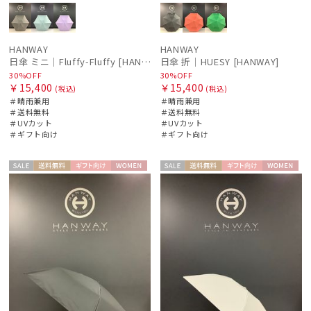
HANWAY
HANWAY
日傘 ミニ｜Fluffy-Fluffy [HANWAY]
日傘 折｜HUESY [HANWAY]
30%OFF
30%OFF
￥15,400
￥15,400
(税込)
(税込)
＃晴雨兼用
＃晴雨兼用
＃送料無料
＃送料無料
＃UVカット
＃UVカット
＃ギフト向け
＃ギフト向け
セー
送料無
ギフト
WOME
セー
送料無
ギフト
WOME
ル
料
向け
N
ル
料
向け
N