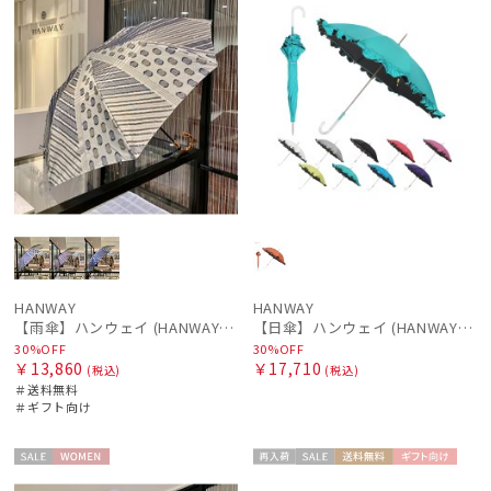
HANWAY
HANWAY
【雨傘】ハンウェイ (HANWAY) 日本製
【日傘】ハンウェイ (HANWAY) P.カルゼツイル フリル メイクアップカラー 長傘 オールウェザー 遮光 長傘 晴雨兼用 , UV , 日本製 ,
30%OFF
30%OFF
￥13,860
￥17,710
(税込)
(税込)
＃送料無料
＃ギフト向け
セー
WOME
再入
セー
送料無
ギフト