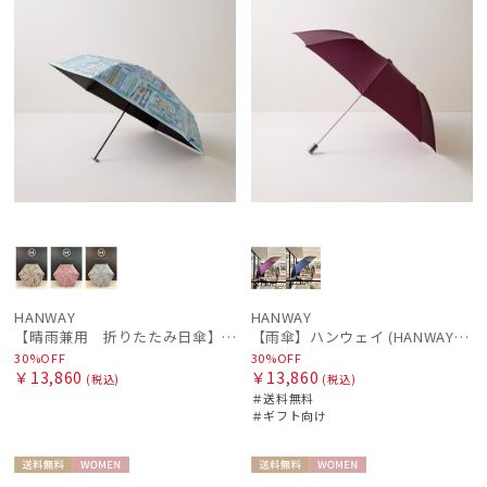
HANWAY
HANWAY
【晴雨兼用 折りたたみ日傘】ハンウェイ（ＨＡＮＷＡＹ）Bookworm color（ブックワーム・カラー）
【雨傘】ハンウェイ (HANWAY) 日本製
30%OFF
30%OFF
￥13,860
￥13,860
(税込)
(税込)
＃送料無料
＃ギフト向け
送料無
WOME
送料無
WOME