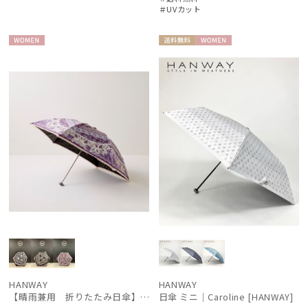
＃UVカット
DAKS
ダックス
WOME
送料無
WOME
estaa
N
料
N
エスタ
FLO(A)TUS
フロータス
FURLA
フルラ
Fuwacool®
フワクール®
Gracy
グレイシー
HANWAY
HANWAY
HANWAY
ハンウェイ
【晴雨兼用 折りたたみ日傘】ハンウェイ（ＨＡＮＷＡＹ）Vestido de frida（べスティード・デ・フリーダ）
日傘 ミニ｜Caroline [HANWAY]