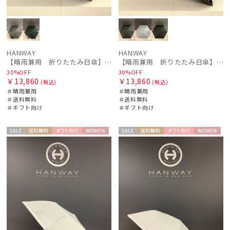
HANWAY
HANWAY
【晴雨兼用 折りたたみ日傘】ハンウェイ（ＨＡＮＷＡＹ）Angela（アンジェラ）
【晴雨兼用 折りたたみ日傘】ハンウェイ（ＨＡＮＷＡＹ）Margot（マーゴット）
30%OFF
30%OFF
￥13,860
￥13,860
(税込)
(税込)
＃晴雨兼用
＃晴雨兼用
＃送料無料
＃送料無料
＃ギフト向け
＃ギフト向け
セー
送料無
ギフト
WOME
セー
送料無
ギフト
WOME
ル
料
向け
N
ル
料
向け
N