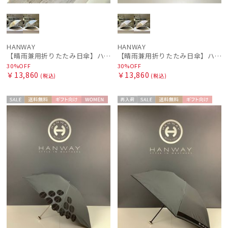
HANWAY
HANWAY
【晴雨兼用折りたたみ日傘】ハンウェイ (HANWAY) Dignified -凛とした- 雨の日OK 軽量 一級遮光 遮熱 UV 晴雨兼用暑さ対策、紫外線対策、親骨：～50cm
【晴雨兼用折りたたみ日傘】ハンウェイ (HANWAY)Melrose avenue（メルローズ・アベニュー） 雨の日OK 軽量 一級遮光 遮熱 UV 晴雨兼用暑さ対策、紫外線対策、親骨：～50cm
30%OFF
30%OFF
￥13,860
￥13,860
(税込)
(税込)
セー
送料無
ギフト
WOME
再入
セー
送料無
ギフト
WOME
ル
料
向け
N
荷
ル
料
向け
N