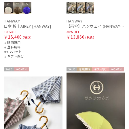
SWASH LONDON
スウォッシュロンドン
urawaza
HANWAY
HANWAY
日傘 折｜AIREY [HANWAY]
【雨傘】ハンウェイ (HANWAY) Lily CJ（リリー・シー・ジェー） 日本製 親骨：51～55cm
ウラワザ
30%OFF
30%OFF
￥15,400
￥13,860
(税込)
(税込)
傘機能
＃晴雨兼用
＃送料無料
＃UVカット
＃ギフト向け
その他
セー
WOME
セー
送料無
ギフト
WOME
カラー
ル
N
ル
料
向け
N
価格・割引率
在庫表示