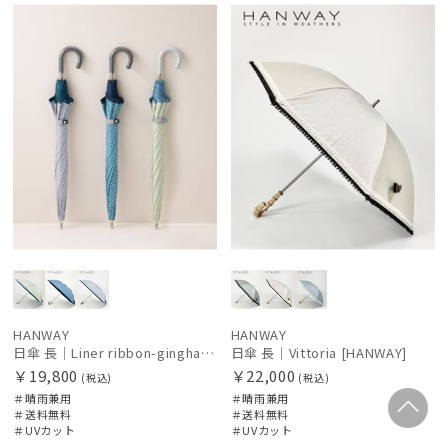
料
N
料
N
HANWAY
HANWAY
日傘 長｜Liner ribbon-gingham [HANWAY]
日傘 長｜Vittoria [HANWAY]
￥19,800
￥22,000
(税込)
(税込)
＃晴雨兼用
＃晴雨兼用
＃送料無料
＃送料無料
＃UVカット
＃UVカット