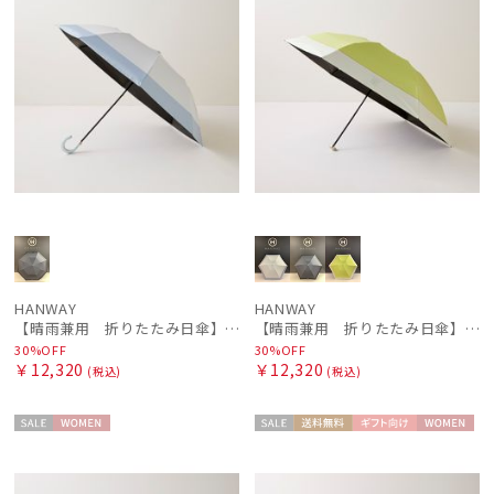
HANWAY
HANWAY
【晴雨兼用 折りたたみ日傘】ハンウェイ（ＨＡＮＷＡＹ）Contour border（コントゥアー・ボーダー)
【晴雨兼用 折りたたみ日傘】ハンウェイ（ＨＡＮＷＡＹ）Contour border（コントゥアー・ボーダー)
30%OFF
30%OFF
￥12,320
￥12,320
(税込)
(税込)
セー
WOME
セー
送料無
ギフト
WOME
ル
N
ル
料
向け
N