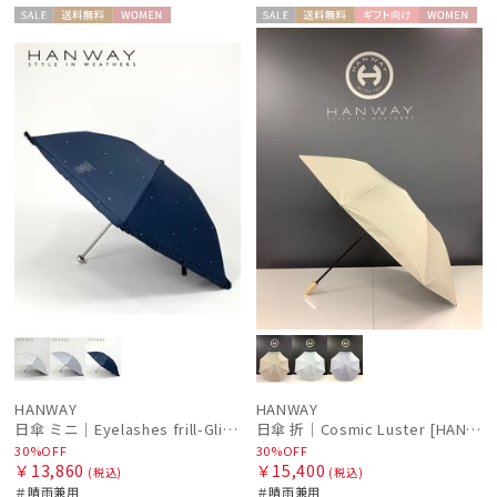
セー
送料無
WOME
セー
送料無
ギフト
WOME
ル
料
N
ル
料
向け
N
HANWAY
HANWAY
日傘 ミニ｜Eyelashes frill-Glitter [HANWAY]
日傘 折｜Cosmic Luster [HANWAY]
30%OFF
30%OFF
￥13,860
￥15,400
(税込)
(税込)
＃晴雨兼用
＃晴雨兼用