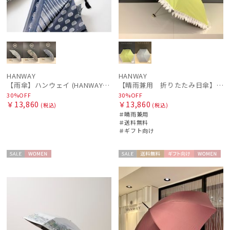
販売状況
入荷状況
HANWAY
HANWAY
【雨傘】ハンウェイ (HANWAY) Pカットジャカード Dot & Stripe mix CJ ドット・アンド・ストライプ・シー・ジェー ショート長傘 日本製
【晴雨兼用 折りたたみ日傘】ハンウェイ（ＨＡＮＷＡＹ）Emma（エマ）
30%OFF
30%OFF
￥13,860
￥13,860
(税込)
(税込)
＃晴雨兼用
＃送料無料
＃ギフト向け
セー
WOME
セー
送料無
ギフト
WOME
ル
N
ル
料
向け
N