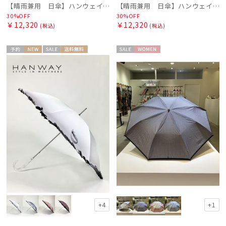
【晴雨兼用 日傘】ハンウェイ（ＨＡＮＷＡＹ）Contour border（コントゥアー・ボーダー)
【晴雨兼用 日傘】ハンウェイ（ＨＡＮＷＡＹ）Lace（レース）
30%OFF
30%OFF
￥12,320
￥12,320
(税込)
(税込)
予約
NEW
セー
送料無
セー
WOME
ギフト
WOME
ル
料
ル
N
向け
N
+4
+1