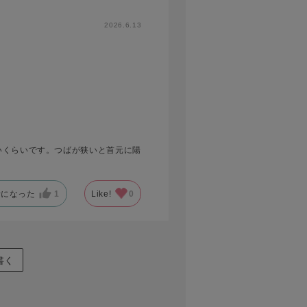
2026.6.13
いくらいです。つばが狭いと首元に陽
考になった
1
Like!
0
書く