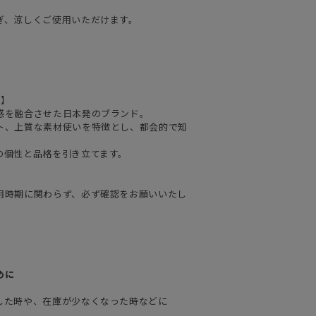
ぎ、涼しくご使用いただけます。
）】
感を融合させた日本発のブランド。
ト、上質な素材使いを特徴とし、都会的で知
の個性と品格を引き立てます。
用時期に関わらず、必ず確認をお願いいたし
めに
した時や、在庫が少なくなった時などに