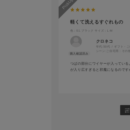
軽くて洗えるすぐれもの
色：01.ブラック
サイズ：L-M
クロネコ
年代:
50代
ギフト・ご
シーン:
ご自宅用：その
つばの部分にワイヤーが入っている
が入り広すぎると邪魔になるのです