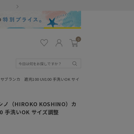
Gmailをお使いのお客様
0
お気
ロ
カー
に入
グ
ト
り
イ
ン
検
索
サブランカ 遮光100 UV100 手洗いOK サイ
（HIROKO KOSHINO）カ
00 手洗いOK サイズ調整