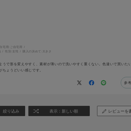
自宅用:
ご自宅用
他
性別:
女性
購入の決めて:
大きさ
ようで形を変えやすく、素材が薄いので洗いやすく重くない。色違いで買いた
がちょうどいい感じです。
参
絞り込み
表示：新しい順
レビューを