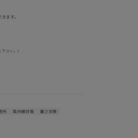
できます。
え下さい。)
遮光
紫外線対策
暑さ対策