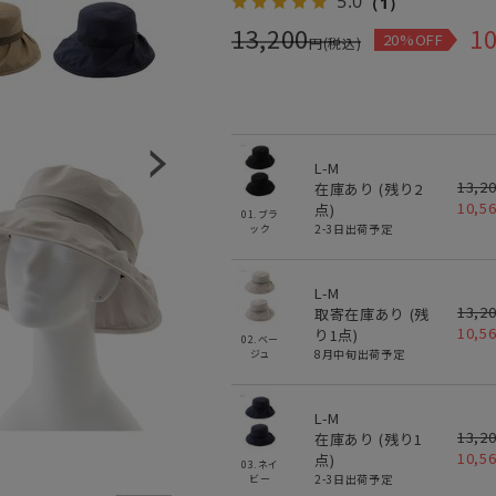
5.0
（1）
13,200
10
20%OFF
円(税込)
L-M
13,2
在庫あり (残り
2
10,5
点)
01.ブラ
2-3日出荷予定
ック
L-M
13,2
取寄在庫あり (残
10,5
り
1
点)
02.ベー
8月中旬出荷予定
ジュ
L-M
13,2
在庫あり (残り
1
10,5
点)
03.ネイ
2-3日出荷予定
ビー