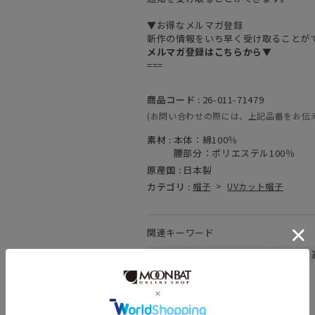
▼お得なメルマガ登録
新作の情報をいち早く受け取ることが
メルマガ登録はこちらから▼
===
商品コード :
26-011-71479
(お問い合わせの際には、上記品番をお伝
素材 :
本体：綿100％
腰部分：ポリエステル100％
原産国 :
日本製
カテゴリ :
帽子
>
UVカット帽子
関連キーワード
日本製
ウォッシャブル
遮熱
サイズ調整