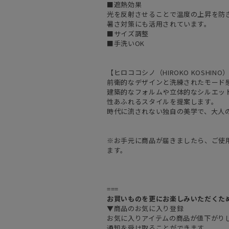
■遮熱効果
光を反射させることで温度の上昇を防
暑さ対策にも活用されています。
■サイズ調整
■手洗いOK
【ヒロココシノ（HIROKO KOSHINO
前衛的なデザインと洗練されたモード
建築的なフォルムや立体的なシルエッ
性あふれるスタイルを提案します。
時代に流されない独自の美学で、大人
※お手元に商品が届きましたら、ご使
ます。
===
お買いものを更にお楽しみいただくた
▼商品のお気に入り登録
お気に入りアイテムの商品が値下がり
通知を受け取ることができます。