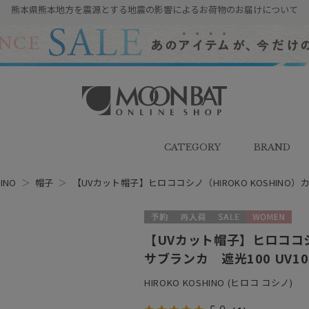
熊本県熊本地方を震源とする地震の影響によるお荷物のお届けについて
雨傘・日傘・マフラー・ストール・
帽子の通販｜MOONBAT ONLINE
SHOP（ムーンバットオンラインシ
CATEGORY
BRAND
ョップ）
INO
＞
帽子
＞
【UVカット帽子】ヒロココシノ（HIROKO KOSHINO）カ
予約
再入荷
セール
WOMEN
【UVカット帽子】ヒロココシノ
サブランカ 遮光100 UV1
HIROKO KOSHINO (ヒロコ コシノ)