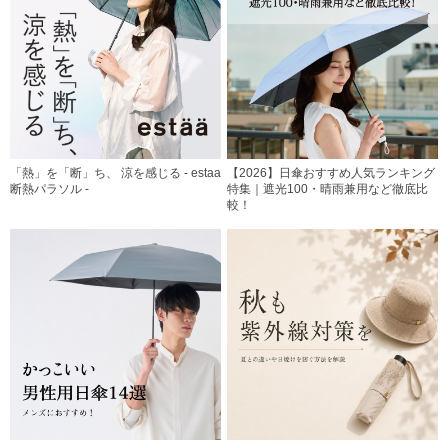
「熱」を「断」ち、 涼を感じる - estaa
【2026】日傘おすすめ人気ランキング
断熱パラソル -
特集｜遮光100・晴雨兼用など徹底比
較！