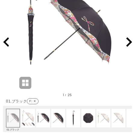
1
25
/
01.ブラック
F
: ✕
01.ブラック