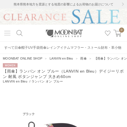
熊本県熊本地方を震源とする地震の影響によるお荷物のお届けについて
0
すべて
日傘
帽子
UV手袋
雨傘
レインアイテム
マフラー・ストール
財布・革小物
MOONBAT ONLINE SHOP
＞
LANVIN en Bleu
＞
雨傘
＞
【雨傘】ランバン オン 
WOMEN
【雨傘】ランバン オン ブルー（LANVIN en Bleu）デイジーリボ
ン 耐風 ボタンジャンプ 大きめ60cm
LANVIN en Bleu
/
ランバン オン ブルー
13