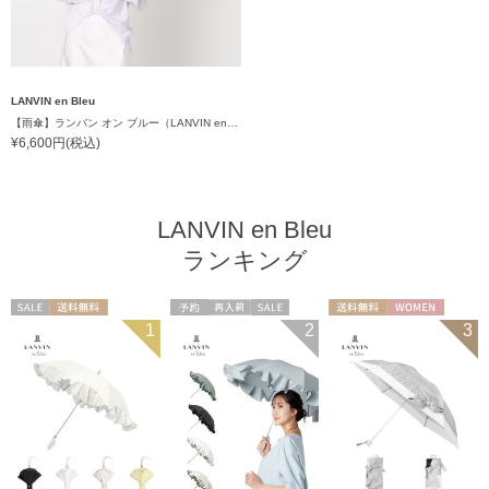
LANVIN en Bleu
【雨傘】ランバン オン ブルー（LANVIN en Bleu）デイジーリボン 耐風 ボタンジャンプ 大きめ60cm
¥6,600円(税込)
LANVIN en Bleu
ランキング
セール
送料無料
予約
再入荷
セール
送料無料
WOMEN
1
2
3
ギフト向け
WOMEN
送料無料
WOMEN