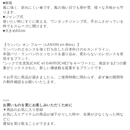
■耐風
風に強く、折れにくい傘です。風の強い日でも雨や雪、様々な天候から守
ります。
■ジャンプ式
使いたい時にすぐに使える、ワンタッチジャンプ式。手がふさがっている
時でもスムーズに開けます。
■大きめ60cm
【ランバン オン ブルー（LANVIN en Bleu）】
ランバンのエセンスを強く打ち出した日本向けのセカンドライン。
本国パリ・ランバンのエッセンスを盛り込み、変わらないエレガンスを表
現するブランド。
"シックで生意気(CHIC et GAVROCHE)"をキーワードに、相反する2つの要
素がミックスされた、新しい価値観を提案するブランドです。
※お手元に商品が届きましたら、ご使用時期に関わらず、必ず傘の開閉等
の動作確認をお願いいたします。
===
お買いものを更にお楽しみいただくために
▼商品のお気に入り登録
お気に入りアイテムの商品が値下がりした時や、在庫が少なくなった時な
どに
通知を受け取ることができます。