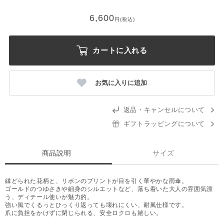
6,600
円(税込)
カートに入れる
お気に入りに追加
返品・キャンセルについて
ギフトラッピングについて
商品説明
サイズ
縁どられた花柄と、リボンのプリントが目を引く華やかな雨傘。
ゴールドのつゆさきや細身のシルエットなど、落ち着いた大人の雰囲気漂
う、ディテール使いが魅力的。
強い風でくるっとひっくり返っても壊れにくい、耐風仕様です。
爪に負担をかけずに閉じられる、安全ロクロも嬉しい。