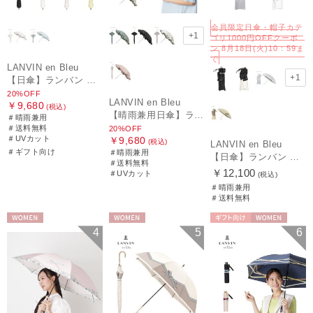
会員限定日傘・帽子カテ
+1
ゴリ1000円OFFクーポ
ン 8月18日(火)10：59ま
で
LANVIN en Bleu
+1
【日傘】ランバン オン ブルー (LANVIN en Bleu) ラッフルフリル ショート折りたたみ傘 楽折り
20%OFF
LANVIN en Bleu
￥9,680
(税込)
【晴雨兼用日傘】ランバン オン ブルー (LANVIN en Bleu) フレアフリル 一級遮光99.99% 遮熱 簡単開閉 UV 晴雨兼用
＃晴雨兼用
＃送料無料
20%OFF
＃UVカット
￥9,680
(税込)
LANVIN en Bleu
＃ギフト向け
＃晴雨兼用
【日傘】ランバン オン ブルー(LANVIN en Bleu) ビジューリボン 晴雨兼用日傘 折りたたみ傘 遮光 遮熱 UV 晴雨兼用
＃送料無料
￥12,100
＃UVカット
(税込)
＃晴雨兼用
＃送料無料
WOMEN
WOMEN
ギフト向け
WOMEN
4
5
6