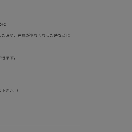
めに
した時や、在庫が少なくなった時などに
できます。
え下さい。)