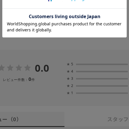
関連キーワード
UV
軽量
親骨：51～55cm
0.0
★
5
★
4
0
★
3
レビュー件数：
件
★
2
★
1
ュー
（0）
スタッフ