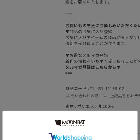
認をお願いいたします。
===
お買いものを更にお楽しみいただくた
▼商品のお気に入り登録
お気に入りアイテムの商品が値下がり
通知を受け取ることができます。
▼お得なメルマガ登録
新作の情報をいち早く受け取ることが
メルマガ登録はこちらから▼
===
商品コード :
21-431-11139-02
(お問い合わせの際には、上記品番をお伝
素材 :
ポリエステル100％
原産国 :
中国製
カテゴリ :
雨傘
>
折りたたみ傘