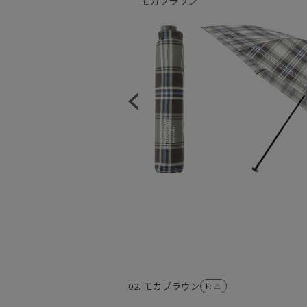
02. モカブラウン
F
: △