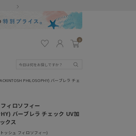
Gmailをお使いのお客様
0
お気
ロ
カー
に入
グ
ト
り
イ
ン
検
索
NTOSH PHILOSOPHY) バーブレラ チェ
 フィロソフィー
OPHY) バーブレラ チェック UV加
セックス
ッキントッシュ フィロソフィー)