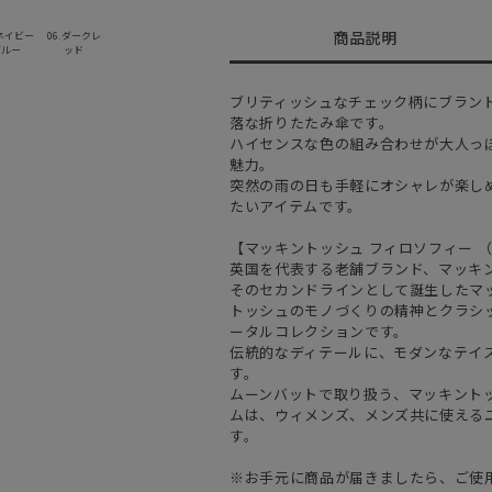
商品説明
 ネイビー
06.ダークレ
ブルー
ッド
ブリティッシュなチェック柄にブラン
落な折りたたみ傘です。
ハイセンスな色の組み合わせが大人っ
魅力。
突然の雨の日も手軽にオシャレが楽し
たいアイテムです。
【マッキントッシュ フィロソフィー （MAC
英国を代表する老舗ブランド、マッキ
そのセカンドラインとして誕生したマ
トッシュのモノづくりの精神とクラシ
ータルコレクションです。
伝統的なディテールに、モダンなテイ
す。
ムーンバットで取り扱う、マッキント
ムは、ウィメンズ、メンズ共に使える
す。
※お手元に商品が届きましたら、ご使