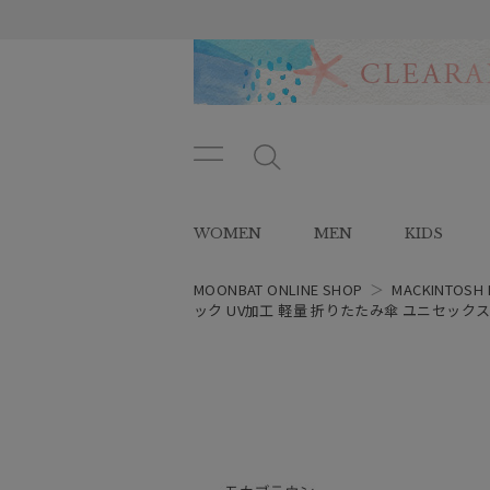
メニ
メ
ュー
ニ
ボタ
ュ
WOMEN
MEN
KIDS
ン
ー
ボ
タ
MOONBAT ONLINE SHOP
＞
MACKINTOSH 
ン
ック UV加工 軽量 折りたたみ傘 ユニセック