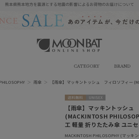
熊本県熊本地方を震源とする地震の影響によるお荷物のお届けについて
雨傘・日傘・マフラー・ストール・
帽子の通販｜MOONBAT ONLINE
SHOP（ムーンバットオンラインシ
CATEGORY
BRAND
ョップ）
PHILOSOPHY
＞
雨傘
＞
【雨傘】マッキントッシュ フィロソフィー (MACKI
ス
送料無料
UNISEX
【雨傘】マッキントッシュ
(MACKINTOSH PHILOS
工 軽量 折りたたみ傘 ユニ
MACKINTOSH PHILOSOPHY (マ