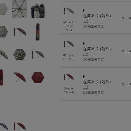
F
在庫あり (残り
1
9,3
点)
04. カナ
2-3日出荷予定
リア(カ
ラシ)
F
在庫あり (残り
2
9,3
点)
05. ネイ
2-3日出荷予定
ビーブル
ー
F
在庫あり (残り
2
9,3
点)
06.ダー
2-3日出荷予定
クレッド