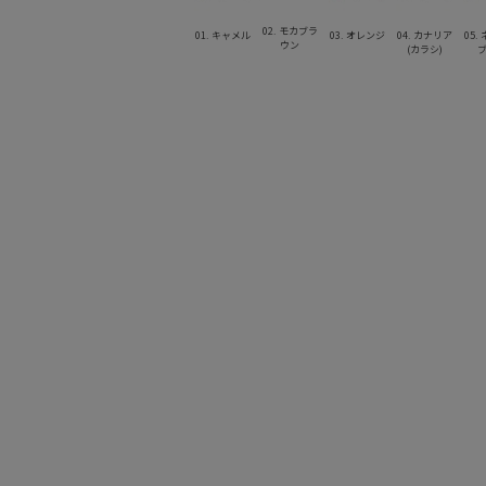
02. モカブラ
01. キャメル
03. オレンジ
04. カナリア
05.
ウン
(カラシ)