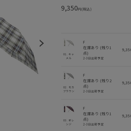
9,350
円(税込)
F
在庫あり (残り
1
9,3
点)
01. キャ
2-3日出荷予定
メル
F
在庫あり (残り
2
9,3
点)
02. モカ
2-3日出荷予定
ブラウン
F
在庫あり (残り
1
9,3
点)
03. オレ
2-3日出荷予定
ンジ