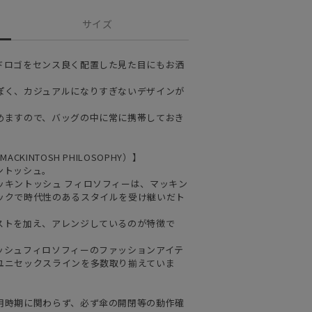
サイズ
ドロゴをセンス良く配置した見た目にもお洒
ぽく、カジュアルになりすぎないデザインが
めますので、バッグの中に常に携帯しておき
KINTOSH PHILOSOPHY）】
ントッシュ。
ッキントッシュ フィロソフィーは、マッキン
ックで時代性のあるスタイルを受け継いだト
ストを加え、アレンジしているのが特徴で
ッシュフィロソフィーのファッションアイテ
ユニセックスラインを多数取り揃えていま
用時期に関わらず、必ず傘の開閉等の動作確