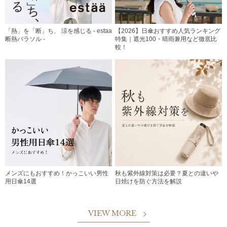
「熱」を「断」ち、 涼を感じる - estaa
【2026】日傘おすすめ人気ランキング
断熱パラソル -
特集｜遮光100・晴雨兼用など徹底比
較！
メンズにもおすすめ！かっこいい男性
秋も紫外線対策は必要？夏との違いや
用日傘14選
日焼けを防ぐ方法を解説
VIEW MORE