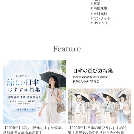
＃軽量
＃晴雨兼用
＃送料無料
＃ワンタッチ
＃UVカット
Feature
【2026年】涼しい日傘おすすめ特集。
【2026年】日傘の選び方おすすめ特
遮熱最強日傘徹底調査！
集！遮光100%や折りたたみや軽量