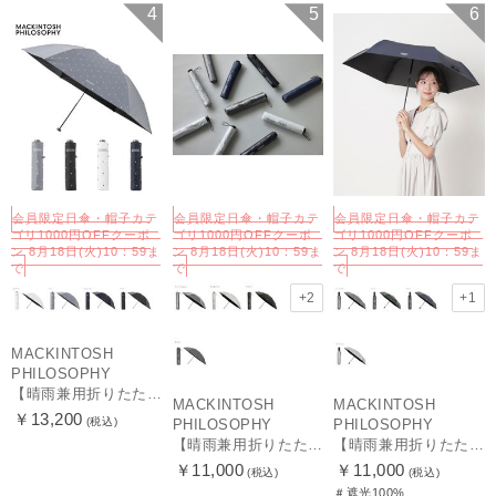
MEN
UNISEX
予約
再入荷
送料無料
4
5
6
UNISEX
会員限定日傘・帽子カテ
会員限定日傘・帽子カテ
会員限定日傘・帽子カテ
ゴリ1000円OFFクーポ
ゴリ1000円OFFクーポ
ゴリ1000円OFFクーポ
ン 8月18日(火)10：59ま
ン 8月18日(火)10：59ま
ン 8月18日(火)10：59ま
で
で
で
+2
+1
MACKINTOSH
PHILOSOPHY
【晴雨兼用折りたたみ日傘】マッキントッシュ フィロソフィー (MACKINTOSH PHILOSOPHY)ゴースト（GHOST） 雨の日OK 軽量 一級遮光 遮熱 UV
MACKINTOSH
MACKINTOSH
￥13,200
(税込)
PHILOSOPHY
PHILOSOPHY
【晴雨兼用折りたたみ日傘】マッキントッシュ フィロソフィー(MACKINTOSH PHILOSOPHY) バーブレラ サンプロテクトシリーズ（SUNPROTECT）無地 軽量 遮熱 遮光100 60
【晴雨兼用折りたたみ日傘】マッキントッシュ フィロソフィー (MACKINTOSH PHILOSOPHY) バーブレラ サンプロテクト（SUNPROTECT）自動開閉 遮光100
￥11,000
￥11,000
(税込)
(税込)
＃遮光100%