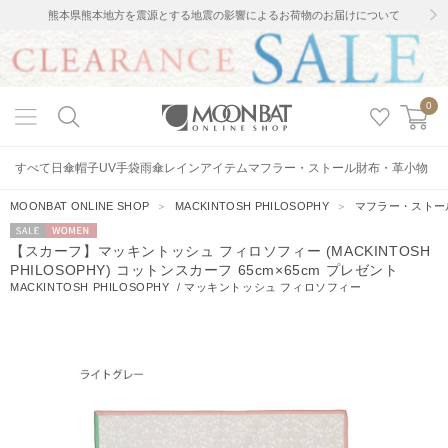
熊本県熊本地方を震源とする地震の影響によるお荷物のお届けについて
0
すべて
日傘
帽子
UV手袋
雨傘
レインアイテム
マフラー・ストール
財布・革小物
MOONBAT ONLINE SHOP
＞
MACKINTOSH PHILOSOPHY
＞
マフラー・ストー
セー
WOMEN
【スカーフ】マッキントッシュ フィロソフィー (MACKINTOSH
ル
PHILOSOPHY) コットンスカーフ 65cm×65cm プレゼント
MACKINTOSH PHILOSOPHY
/
マッキントッシュ フィロソフィー
0