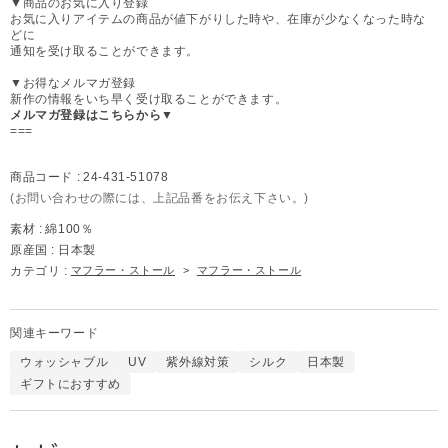
▼商品のお気に入り登録
お気に入りアイテムの商品が値下がりした時や、在庫が少なくなった時な
どに
通知を受け取ることができます。
▼お得なメルマガ登録
新作の情報をいち早く受け取ることができます。
メルマガ登録はこちらから▼
===
商品コード :
24-431-51078
(お問い合わせの際には、上記品番をお伝え下さい。)
素材 :
綿100％
原産国 :
日本製
カテゴリ :
マフラー・ストール
>
マフラー・ストール
関連キーワード
ウォッシャブル
UV
紫外線対策
シルク
日本製
ギフトにおすすめ