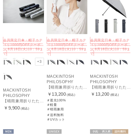
会員限定日傘・帽子カテ
会員限定日傘・帽子カテ
会員限定日傘・帽子カテ
ゴリ1000円OFFクーポ
ゴリ1000円OFFクーポ
ゴリ1000円OFFクーポ
ン 8月18日(火)10：59ま
ン 8月18日(火)10：59ま
ン 8月18日(火)10：59ま
で
で
で
+3
MACKINTOSH
MACKINTOSH
PHILOSOPHY
PHILOSOPHY
【晴雨兼用折りたたみ日傘】マッキントッシュ フィロソフィー (MACKINTOSH PHILOSOPHY)コーギー 雨の日OK 軽量 遮光100％ 遮熱 UV
【晴雨兼用折りたたみ日傘】マッキントッシュ フィロソフィー (MACKINTOSH PHILOSOPHY) ボーダー 雨の日OK 軽量 一級遮光99.99% 遮熱 UV 晴雨兼用
MACKINTOSH
￥13,200
￥13,200
(税込)
(税込)
PHILOSOPHY
＃遮光100%
【晴雨兼用折りたたみ日傘】マッキントッシュ フィロソフィー(MACKINTOSH PHILOSOPHY) バーブレラ サンプロテクトシリーズ（SUNPROTECT）無地 軽量 遮熱 遮光100 55
＃軽量
￥9,900
(税込)
＃晴雨兼用
＃送料無料
＃UVカット