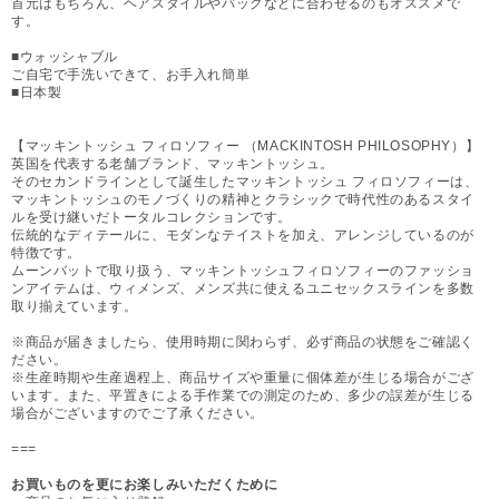
首元はもちろん、ヘアスタイルやバッグなどに合わせるのもオススメで
す。
■ウォッシャブル
ご自宅で手洗いできて、お手入れ簡単
■日本製
【マッキントッシュ フィロソフィー （MACKINTOSH PHILOSOPHY）】
英国を代表する老舗ブランド、マッキントッシュ。
そのセカンドラインとして誕生したマッキントッシュ フィロソフィーは、
マッキントッシュのモノづくりの精神とクラシックで時代性のあるスタイ
ルを受け継いだトータルコレクションです。
伝統的なディテールに、モダンなテイストを加え、アレンジしているのが
特徴です。
ムーンバットで取り扱う、マッキントッシュフィロソフィーのファッショ
ンアイテムは、ウィメンズ、メンズ共に使えるユニセックスラインを多数
取り揃えています。
※商品が届きましたら、使用時期に関わらず、必ず商品の状態をご確認く
ださい。
※生産時期や生産過程上、商品サイズや重量に個体差が生じる場合がござ
います。また、平置きによる手作業での測定のため、多少の誤差が生じる
場合がございますのでご了承ください。
===
お買いものを更にお楽しみいただくために