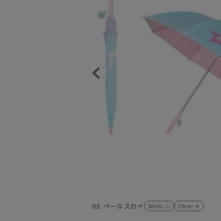
03. ペールスカイ
50cm
: △
55cm
: ✕