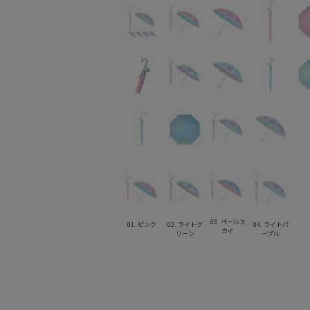
03. ペールス
01. ピンク
02. ライトグ
04. ライトパ
カイ
リーン
ープル