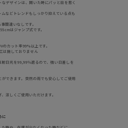
トなデザインは、開いた時にパッと目を惹く
ームなどトレンドもしっかり抑えている点も
る事間違いなしです。
。55cmはジャンプ式です。
Vのカット率99%以上です。
加工は施しておりません
射日光を99,99％遮るので、強い日差しを
とができます。突然の雨でも安心してご使用
ぎ、涼しくご使用いただけます。
めに
した時や、在庫が少なくなった時などに