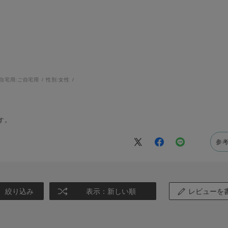
自宅用:
ご自宅用
性別:
女性
す。
参
絞り込み
表示：新しい順
レビューを