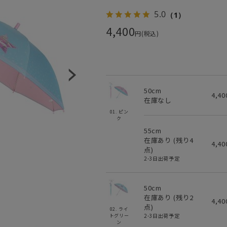
5.0
（1）
4,400
円(税込)
50cm
4,4
在庫なし
01. ピン
ク
55cm
在庫あり (残り
4
4,4
点)
2-3日出荷予定
50cm
在庫あり (残り
2
4,4
点)
02. ライ
2-3日出荷予定
トグリー
ン