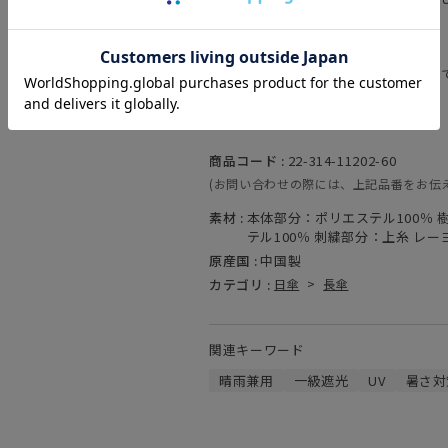
通知を受け取ることができます。
▼お得なメルマガ登録
新作の情報をいち早く受け取ることが
メルマガ登録はこちらから▼
===
商品コード :
22-314-11202-60
(お問い合わせの際には、上記品番をお伝
素材 :
本体部分：ポリエステル100％
テル100％ 刺繍部分：上糸 レーヨ
原産国 :
中国製
カテゴリ :
日傘
>
長傘
関連キーワード
晴雨兼用
一級遮光
UV
暑さ対