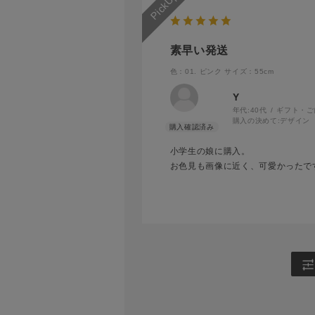
素早い発送
色：01. ピンク
サイズ：55cm
Y
年代:
40代
ギフト・ご
購入の決めて:
デザイン
小学生の娘に購入。
お色見も画像に近く、可愛かったで