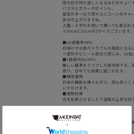
雨の日が待ち遠しくなるほどのキュー
パステルカラーがポイント。
星型のオーロラ窓やユニコーンのチャ
気分が上がりますね。
入園・入学のお祝いで贈っても喜ばれ
※50cmと55cmの2サイズございます
■UV遮蔽率99％
日焼けやお肌のトラブルの原因となるU
※星形のビニール部分小窓には、UV
■1級遮光99,99％
厳しい基準をクリアした遮光傘です。直
遮り、日中でも快適に過ごせます。
■晴雨兼用
日傘の機能を携えながら、雨も防ぐこ
いただけます。
■遮熱効果
光を反射させることで温度の上昇を防
===
お買いものを更にお楽しみいただくた
▼商品のお気に入り登録
お気に入りアイテムの商品が値下がり