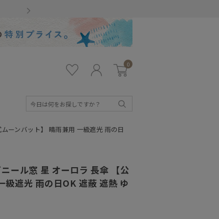
Gmailをお使いのお客様
0
お気
ロ
カー
に入
グ
ト
り
イ
ン
検
索
公式ムーンバット】 晴雨兼用 一級遮光 雨の日
ビニール窓 星 オーロラ 長傘 【公
級遮光 雨の日OK 遮蔽 遮熱 ゆ