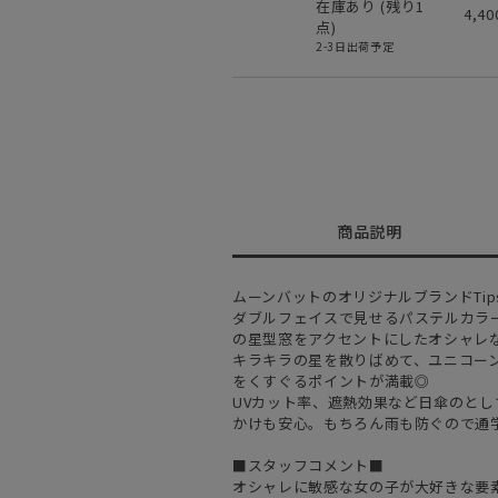
在庫あり (残り
1
4,4
点)
2-3日出荷予定
商品説明
ムーンバットのオリジナルブランドTi
ダブルフェイスで見せるパステルカラ
の星型窓をアクセントにしたオシャレ
キラキラの星を散りばめて、ユニコー
をくすぐるポイントが満載◎
UVカット率、遮熱効果など日傘のと
かけも安心。もちろん雨も防ぐので通
■スタッフコメント■
オシャレに敏感な女の子が大好きな要