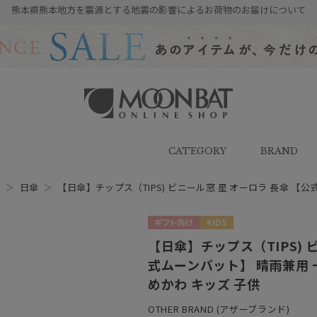
熊本県熊本地方を震源とする地震の影響によるお荷物のお届けについて
雨傘・日傘・マフラー・ストール・
帽子の通販｜MOONBAT ONLINE
SHOP（ムーンバットオンラインシ
CATEGORY
BRAND
ョップ）
D
＞
日傘
＞
【日傘】チップス（TIPS) ビニール窓 星 オーロラ 長傘 【
ギフト向け
KIDS
【日傘】チップス（TIPS) 
式ムーンバット】 晴雨兼用 一
めかわ キッズ 子供
OTHER BRAND (アザーブランド)