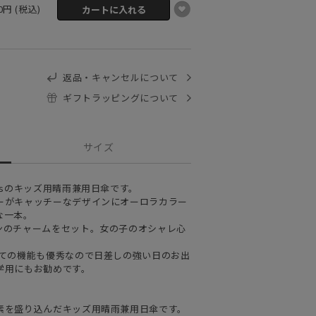
00円 (税込)
返品・キャンセルについて
ギフトラッピングについて
サイズ
psのキッズ用晴雨兼用日傘です。
ーがキャッチーなデザインにオーロラカラー
な一本。
ンのチャームをセット。女の子のオシャレ心
しての機能も優秀なので日差しの強い日のお出
学用にもお勧めです。
素を盛り込んだキッズ用晴雨兼用日傘です。