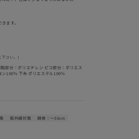
できます。
え下さい。)
 樹脂部分：ポリエチレン ピコ部分：ポリエス
ン100％ 下糸 ポリエステル100％
策
紫外線対策
親骨：～50cm