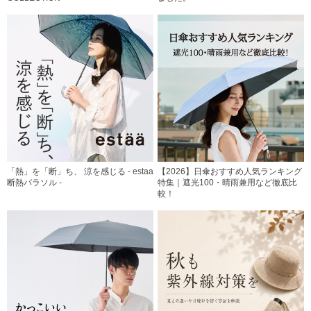
「熱」を「断」ち、 涼を感じる - estaa
【2026】日傘おすすめ人気ランキング
断熱パラソル -
特集｜遮光100・晴雨兼用など徹底比
較！