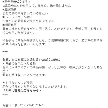
■遮光率99.99%以上
1級遮光生地を使用しているため、光を通しません
■遮熱効果
まるで影の中を歩いているみたい
■UVカット率99%以上
これからの紫外線対策に欠かせません
■晴雨兼用
日傘の機能を携えながら、雨も防ぐことができます。突然の雨でも安心し
てご使用いただけます。
※お手元に商品が届きましたら、ご使用時期に関わらず、必ず傘の開閉等
の動作確認をお願いいたします。
===
お買いものを更にお楽しみいただくために
▼商品のお気に入り登録
お気に入りアイテムの商品が値下がりした時や、在庫が少なくなった時な
どに
通知を受け取ることができます。
▼お得なメルマガ登録
新作の情報をいち早く受け取ることができます。
メルマガ登録はこちらから▼
===
商品コード :
21-023-41711-05