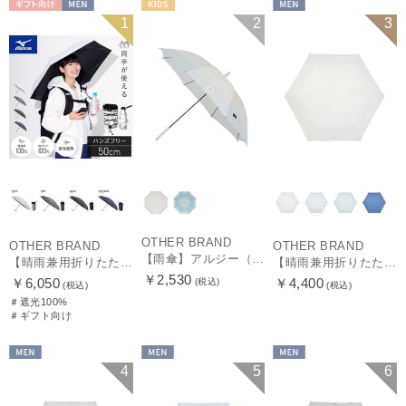
ギフト向け
MEN
KIDS
MEN
1
2
3
OTHER BRAND
OTHER BRAND
OTHER BRAND
【雨傘】アルジー（ALGY）子供用通学雨傘 グラデーション ボタンジャンプ
【晴雨兼用折りたたみ日傘】ミズノ（MIZUNO）ハンズフリー 遮光100% 遮熱 UV100％ 軽量
【晴雨兼用折りたたみ日傘】ミズノ（MIZUNO）パイピング 遮光100 UV100 遮熱効果 軽量
￥2,530
￥6,050
￥4,400
(税込)
(税込)
(税込)
＃遮光100%
＃ギフト向け
MEN
MEN
MEN
4
5
6