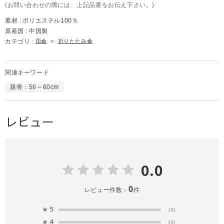
(お問い合わせの際には、上記品番をお伝え下さい。)
素材 :
ポリエステル100％
原産国 :
中国製
カテゴリ :
雨傘
>
折りたたみ傘
関連キーワード
親骨：56～60cm
レビュー
0.0
0
レビュー件数：
件
★
5
(0)
★
4
(0)