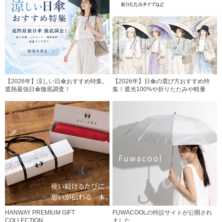
【2026年】涼しい日傘おすすめ特集。
【2026年】日傘の選び方おすすめ特
遮熱最強日傘徹底調査！
集！遮光100%や折りたたみや軽量
HANWAY PREMIUM GIFT
FUWACOOLの特設サイトが公開され
COLLECTION
ました。