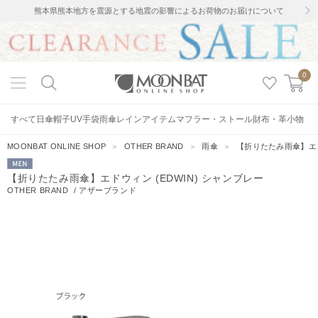
熊本県熊本地方を震源とする地震の影響によるお荷物のお届けについて
0
すべて
日傘
帽子
UV手袋
雨傘
レインアイテム
マフラー・ストール
財布・革小物
MOONBAT ONLINE SHOP
＞
OTHER BRAND
＞
雨傘
＞
【折りたたみ雨傘】エド
MEN
【折りたたみ雨傘】エドウィン (EDWIN) シャンブレー
OTHER BRAND
/
アザーブランド
5