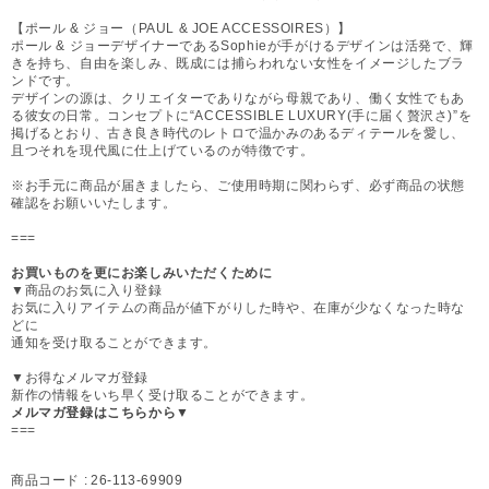
【ポール & ジョー（PAUL & JOE ACCESSOIRES）】
ポール & ジョーデザイナーであるSophieが手がけるデザインは活発で、輝
きを持ち、自由を楽しみ、既成には捕らわれない女性をイメージしたブラ
ンドです。
デザインの源は、クリエイターでありながら母親であり、働く女性でもあ
る彼女の日常。コンセプトに“ACCESSIBLE LUXURY(手に届く贅沢さ)”を
掲げるとおり、古き良き時代のレトロで温かみのあるディテールを愛し、
且つそれを現代風に仕上げているのが特徴です。
※お手元に商品が届きましたら、ご使用時期に関わらず、必ず商品の状態
確認をお願いいたします。
===
お買いものを更にお楽しみいただくために
▼商品のお気に入り登録
お気に入りアイテムの商品が値下がりした時や、在庫が少なくなった時な
どに
通知を受け取ることができます。
▼お得なメルマガ登録
新作の情報をいち早く受け取ることができます。
メルマガ登録はこちらから▼
===
商品コード :
26-113-69909