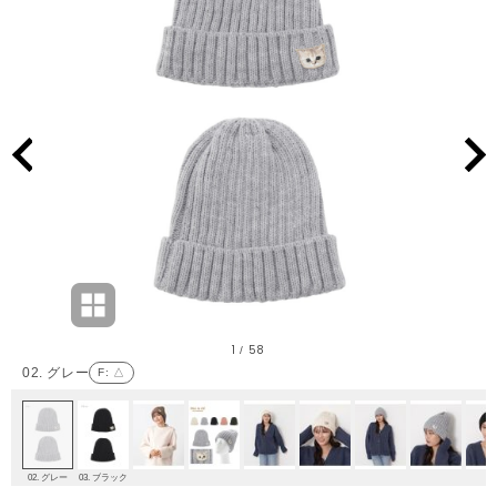
1
58
/
02. グレー
F
: △
02. グレー
03. ブラック