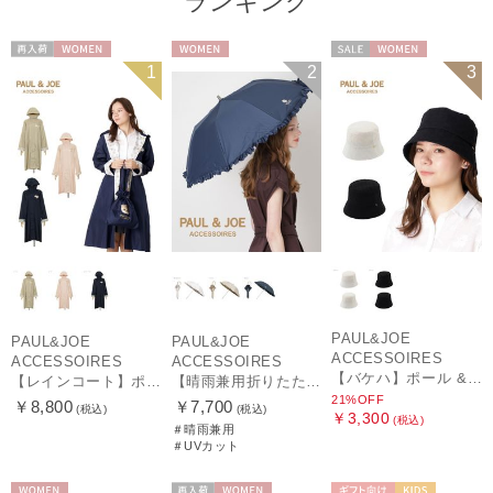
ランキング
再入荷
WOMEN
WOMEN
セール
WOMEN
1
2
3
PAUL&JOE
PAUL&JOE
PAUL&JOE
ACCESSOIRES
ACCESSOIRES
ACCESSOIRES
【バケハ】ポール & ジョー (PAUL & JOE ACCESSOIRES) レースバケハ
【レインコート】ポール & ジョー（PAUL & JOE ACCESSOIRES）クリザンテーム
【晴雨兼用折りたたみ日傘】ポール & ジョー (PAUL & JOE ACCESSOIRES) クリザンテームワンポイントフリル 一級遮光99.99% 遮熱 UV 晴雨兼用
21%OFF
￥8,800
￥7,700
(税込)
(税込)
￥3,300
(税込)
＃晴雨兼用
＃UVカット