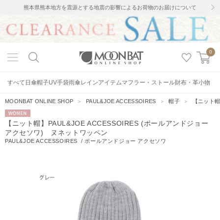
熊本県熊本地方を震源とする地震の影響によるお荷物のお届けについて
0
すべて
日傘
帽子
UV手袋
雨傘
レインアイテム
マフラー・ストール
財布・革小物
MOONBAT ONLINE SHOP
＞
PAUL&JOE ACCESSOIRES
＞
帽子
＞
【ニット帽】
WOMEN
【ニット帽】PAUL&JOE ACCESSOIRES (ポールアンドジョー
アクセソワ) ヌネットワッペン
PAUL&JOE ACCESSOIRES
/
ポールアンドジョー アクセソワ
9