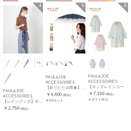
WOMEN
再入荷
WOMEN
ギフト向け
KIDS
4
5
6
+5
PAUL&JOE
PAUL&JOE
ACCESSOIRES
ACCESSOIRES
【キッズレインコート】ポール＆ジョー（PAUL & JOE ACCESSOIRES）ワンポイントヌネット
【折りたたみ雨傘】ポール & ジョー (PAUL & JOE ACCESSOIRES) クリザンテーム コンパクト UV
PAUL&JOE
￥7,150
￥4,400
(税込)
(税込)
ACCESSOIRES
＃ギフト向け
＃UVカット
【レイングッズ】ポール & ジョー (PAUL & JOE ACCESSOIRES) ドット ヌネット 猫 傘袋 【公式ムーンバット】 撥水 吸水 折りたたみ傘 長傘 長短タイプ 兼用
￥2,750
(税込)