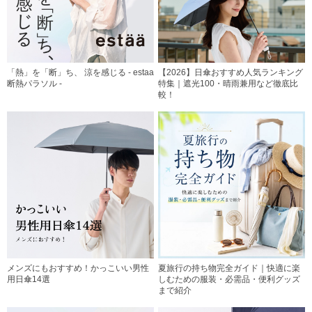
「熱」を「断」ち、 涼を感じる - estaa
【2026】日傘おすすめ人気ランキング
断熱パラソル -
特集｜遮光100・晴雨兼用など徹底比
較！
メンズにもおすすめ！かっこいい男性
夏旅行の持ち物完全ガイド｜快適に楽
用日傘14選
しむための服装・必需品・便利グッズ
まで紹介