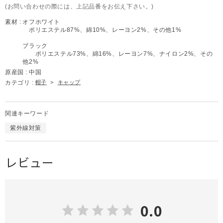
(お問い合わせの際には、上記品番をお伝え下さい。)
素材 :
オフホワイト
ポリエステル87%、綿10%、レーヨン2%、その他1%
ブラック
ポリエステル73%、綿16%、レーヨン7%、ナイロン2%、その
他2%
原産国 :
中国
カテゴリ :
帽子
>
キャップ
関連キーワード
紫外線対策
レビュー
0.0