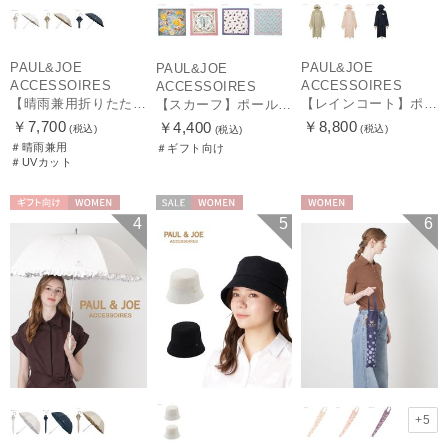
PAUL&JOE
PAUL&JOE
PAUL&JOE
ACCESSOIRES
ACCESSOIRES
ACCESSOIRES
【晴雨兼用折りたたみ日傘】ポール & ジョー (PAUL & JOE ACCESSOIRES) クリザンテームワンポイントフリル 一級遮光99.99% 遮熱 UV 晴雨兼用
【レインコート】ポール & ジョー（PAUL & JOE ACCESSOIRES）クリザンテーム
【スカーフ】ポール & ジョー (PAUL & JOE ACCESSOIRES) シルクスカーフ空 オーステルリッツ記念柱 ネコと毛糸 気球 65cm×65cm
￥7,700
￥8,800
￥4,400
(税込)
(税込)
(税込)
＃晴雨兼用
＃ギフト向け
＃UVカット
ギフト向け
WOMEN
セール
WOMEN
WOMEN
4
5
6
+5