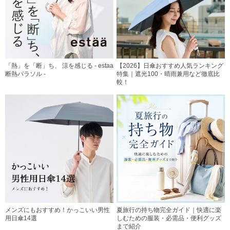
「熱」を「断」ち、 涼を感じる - estaa
【2026】日傘おすすめ人気ランキング
断熱パラソル -
特集｜遮光100・晴雨兼用など徹底比
較！
メンズにもおすすめ！かっこいい男性
夏旅行の持ち物完全ガイド｜快適に楽
用日傘14選
しむための服装・必需品・便利グッズ
まで紹介