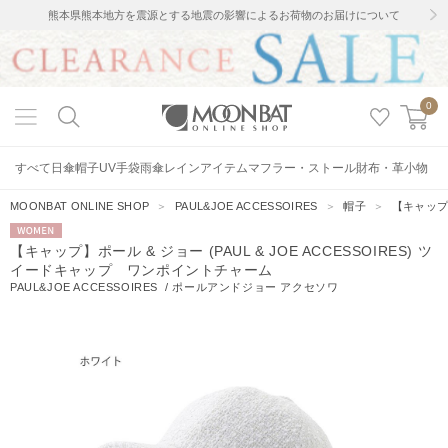
熊本県熊本地方を震源とする地震の影響によるお荷物のお届けについて
0
すべて
日傘
帽子
UV手袋
雨傘
レインアイテム
マフラー・ストール
財布・革小物
MOONBAT ONLINE SHOP
＞
PAUL&JOE ACCESSOIRES
＞
帽子
＞
【キャップ】
WOMEN
【キャップ】ポール & ジョー (PAUL & JOE ACCESSOIRES) ツ
イードキャップ ワンポイントチャーム
PAUL&JOE ACCESSOIRES
/
ポールアンドジョー アクセソワ
3