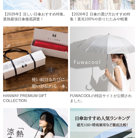
【2026年】涼しい日傘おすすめ特集。
【2026年】日傘の選び方おすすめ特
遮熱最強日傘徹底調査！
集！遮光100%や折りたたみや軽量
HANWAY PREMIUM GIFT
FUWACOOLの特設サイトが公開され
COLLECTION
ました。