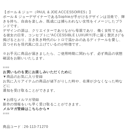
【ポール & ジョー（PAUL & JOE ACCESSOIRES）】
ポール & ジョーデザイナーであるSophieが手がけるデザインは活発で、輝
きを持ち、自由を楽しみ、既成には捕らわれない女性をイメージしたブラ
ンドです。
デザインの源は、クリエイターでありながら母親であり、働く女性でもあ
る彼女の日常。コンセプトに“ACCESSIBLE LUXURY(手に届く贅沢さ)”を
掲げるとおり、古き良き時代のレトロで温かみのあるディテールを愛し、
且つそれを現代風に仕上げているのが特徴です。
※お手元に商品が届きましたら、ご使用時期に関わらず、必ず商品の状態
確認をお願いいたします。
===
お買いものを更にお楽しみいただくために
▼商品のお気に入り登録
お気に入りアイテムの商品が値下がりした時や、在庫が少なくなった時な
どに
通知を受け取ることができます。
▼お得なメルマガ登録
新作の情報をいち早く受け取ることができます。
メルマガ登録はこちらから▼
===
商品コード :
26-113-71270