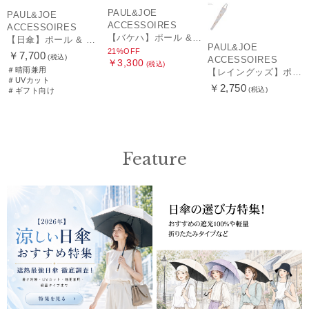
PAUL&JOE
PAUL&JOE
ACCESSOIRES
ACCESSOIRES
【バケハ】ポール & ジョー (PAUL & JOE ACCESSOIRES) レースバケハ
【日傘】ポール & ジョー (PAUL & JOE ACCESSOIRES) クリザンテームワンポイント フリル【公式ムーンバット】雨の日OK スライド式 一級遮光 遮熱 UV
PAUL&JOE
21%OFF
￥7,700
(税込)
ACCESSOIRES
￥3,300
(税込)
＃晴雨兼用
【レイングッズ】ポール & ジョー (PAUL & JOE ACCESSOIRES) ドット ヌネット 猫 傘袋 【公式ムーンバット】 撥水 吸水 折りたたみ傘 長傘 長短タイプ 兼用
＃UVカット
￥2,750
(税込)
＃ギフト向け
Feature