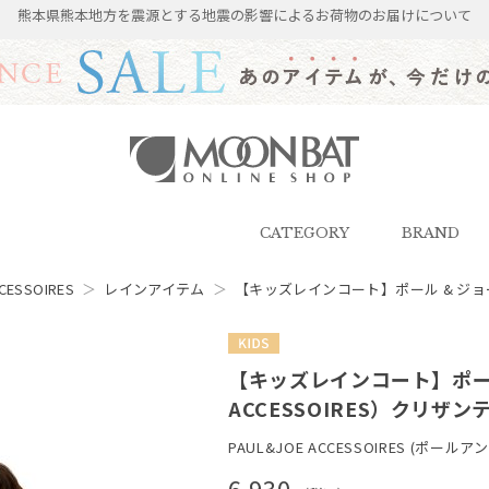
熊本県熊本地方を震源とする地震の影響によるお荷物のお届けについて
雨傘・日傘・マフラー・ストール・
帽子の通販｜MOONBAT ONLINE
SHOP（ムーンバットオンラインシ
CATEGORY
BRAND
ョップ）
CESSOIRES
＞
レインアイテム
＞
【キッズレインコート】ポール & ジョー（P
KIDS
【キッズレインコート】ポール 
ACCESSOIRES）クリザ
PAUL&JOE ACCESSOIRES (ポー
6,930