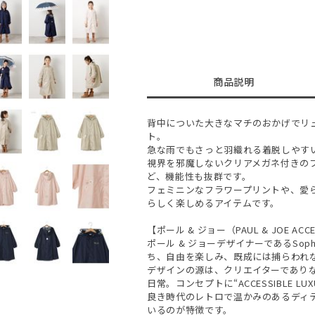
商品説明
背中についた大きなマチのおかげでリ
ト。
急な雨でもさっと羽織れる着脱しやす
視界を邪魔しないクリアメガネ付きの
ど、機能性も抜群です。
フェミニンなフラワープリントや、愛
らしく楽しめるアイテムです。
【ポール & ジョー（PAUL & JOE ACC
ポール & ジョーデザイナーであるSo
ち、自由を楽しみ、既成には捕らわれ
デザインの源は、クリエイターであり
日常。コンセプトに“ACCESSIBLE L
良き時代のレトロで温かみのあるディ
いるのが特徴です。