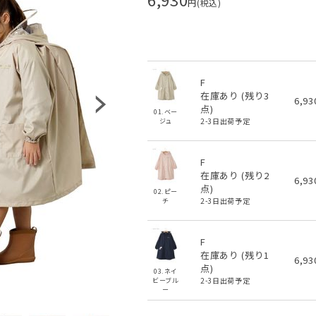
円(税込)
F
在庫あり (残り
3
6,9
点)
01.ベー
2-3日出荷予定
ジュ
F
在庫あり (残り
2
6,9
点)
02.ピー
2-3日出荷予定
チ
F
在庫あり (残り
1
6,9
点)
03.ネイ
2-3日出荷予定
ビーブル
ー