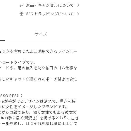
返品・キャンセルについて
ギフトラッピングについて
サイズ
ュックを背負ったまま着用できるレインコー
いコートタイプです。
フードや、雨の侵入を防ぐ袖口のゴム仕様な
らしいキャットが描かれたポーチ付きで女性
ESSOIRES）】
phieが手がけるデザインは活発で、輝きを持
ない女性をイメージしたブランドです。
ながら母親であり、働く女性でもある彼女の
UXURY(手に届く贅沢さ)”を掲げるとおり、古き
テールを愛し、且つそれを現代風に仕上げて