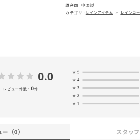
原産国 :
中国製
カテゴリ :
レインアイテム
>
レインコ
0.0
★
5
★
4
0
★
3
レビュー件数：
件
★
2
★
1
ュー
（0）
スタッフ