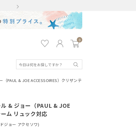
Gmailをお使いのお客様
0
お気
ロ
カー
に入
グ
ト
り
イ
ン
検
索
AUL & JOE ACCESSOIRES）クリザンテ
& ジョー（PAUL & JOE
ンテーム リュック対応
ルアンドジョー アクセソワ)