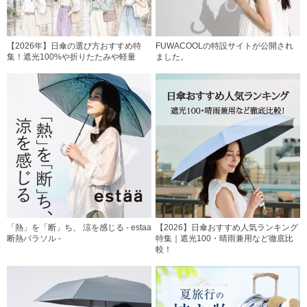
【2026年】日傘の選び方おすすめ特
FUWACOOLの特設サイトが公開され
集！遮光100%や折りたたみや軽量
ました。
「熱」を「断」ち、 涼を感じる - estaa
【2026】日傘おすすめ人気ランキング
断熱パラソル -
特集｜遮光100・晴雨兼用など徹底比
較！