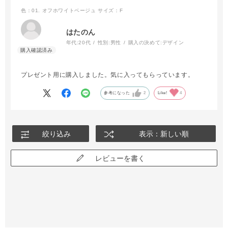
色：01. オフホワイトベージュ
サイズ：F
はたのん
年代:
20代
性別:
男性
購入の決めて:
デザイン
プレゼント用に購入しました。気に入ってもらっています。
参考になった
2
Like!
4
絞り込み
表示：新しい順
レビューを書く