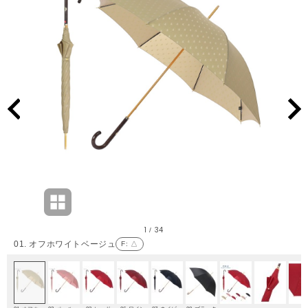
1
34
/
01. オフホワイトベージュ
F
: △