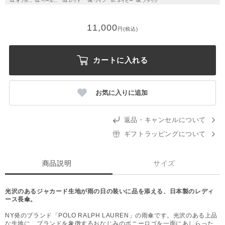
01. オフホワイトベージュ
02. ペールピンク
03. レッド
06. ワイン
07. ネイビー
08. ブラック
11,000
円(税込)
カートに入れる
お気に入りに追加
返品・キャンセルについて
ギフトラッピングについて
商品説明
サイズ
光沢のあるジャカード生地が雨の日の装いに品を添える、日本製のレディ
ース長傘。
NY発のブランド「POLO RALPH LAUREN」の雨傘です。光沢のある上品
な生地に、ブランドを象徴するおなじみのポニーロゴを一面にあしらった