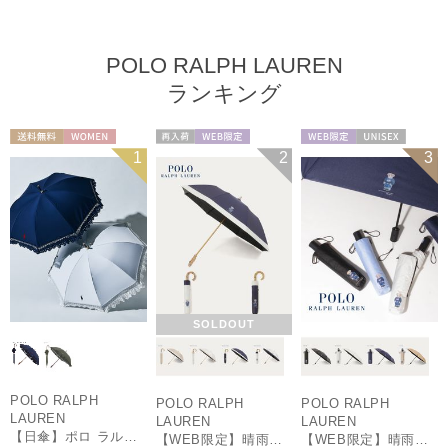
POLO RALPH LAUREN
ランキング
送料無料
WOMEN
再入荷
WEB限定
WEB限定
UNISEX
1
2
3
WOMEN
SOLDOUT
POLO RALPH
POLO RALPH
POLO RALPH
LAUREN
LAUREN
LAUREN
【日傘】ポロ ラルフ ローレン(POLO RALPH LAUREN)エンブフリル 長傘 【公式ムーンバット】 遮光 遮熱 UV 晴雨兼用
【WEB限定】晴雨兼用折りたたみ日傘 ポロ ラルフ ローレン（POLO RALPH LAUREN）ポロ ベア ポニー
【WEB限定】晴雨兼用自動開閉日傘 ポロ ラルフ ローレン（POLO RALPH LAUREN）ベア 遮光100 UV100 ワンタッチ開閉