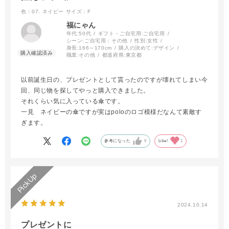
色：07. ネイビー
サイズ：F
福にゃん
年代:
50代
ギフト・ご自宅用:
ご自宅用
シーン:
ご自宅用：その他
性別:
女性
身長:
166～170cm
購入の決めて:
デザイン
職業:
その他
都道府県:
東京都
以前誕生日の、プレゼントとして貰ったのですが壊れてしまい今
回、同じ物を探してやっと購入できました。
それくらい気に入っている傘です。
一見 ネイビーの傘ですが実はpoloのロゴ模様だなんて素敵す
ぎます。
参考になった
0
Like!
1
2024.10.14
プレゼントに