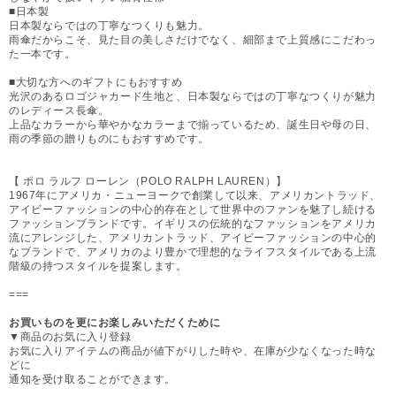
■日本製
日本製ならではの丁寧なつくりも魅力。
雨傘だからこそ、見た目の美しさだけでなく、細部まで上質感にこだわっ
た一本です。
■大切な方へのギフトにもおすすめ
光沢のあるロゴジャカード生地と、日本製ならではの丁寧なつくりが魅力
のレディース長傘。
上品なカラーから華やかなカラーまで揃っているため、誕生日や母の日、
雨の季節の贈りものにもおすすめです。
【 ポロ ラルフ ローレン（POLO RALPH LAUREN）】
1967年にアメリカ・ニューヨークで創業して以来、アメリカントラッド、
アイビーファッションの中心的存在として世界中のファンを魅了し続ける
ファッションブランドです。イギリスの伝統的なファッションをアメリカ
流にアレンジした、アメリカントラッド、アイビーファッションの中心的
なブランドで、アメリカのより豊かで理想的なライフスタイルである上流
階級の持つスタイルを提案します。
===
お買いものを更にお楽しみいただくために
▼商品のお気に入り登録
お気に入りアイテムの商品が値下がりした時や、在庫が少なくなった時な
どに
通知を受け取ることができます。