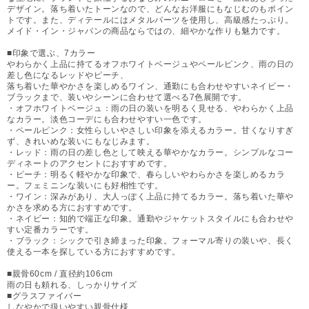
デザイン。落ち着いたトーンなので、どんなお洋服にもなじむのもポイン
トです。また、ディテールにはメタルパーツを使用し、高級感たっぷり。
メイド・イン・ジャパンの商品ならではの、細やかな作りも魅力です。
■印象で選ぶ、7カラー
やわらかく上品に持てるオフホワイトベージュやペールピンク、雨の日の
差し色になるレッドやピーチ、
落ち着いた華やかさを楽しめるワイン、通勤にも合わせやすいネイビー・
ブラックまで、装いやシーンに合わせて選べる7色展開です。
・オフホワイトベージュ：雨の日の装いを明るく見せる、やわらかく上品
なカラー。淡色コーデにも合わせやすい一色です。
・ペールピンク：女性らしいやさしい印象を添えるカラー。甘くなりすぎ
ず、きれいめな装いにもなじみます。
・レッド：雨の日の差し色として映える華やかなカラー。シンプルなコー
ディネートのアクセントにおすすめです。
・ピーチ：明るく軽やかな印象で、春らしいやわらかさを楽しめるカラ
ー。フェミニンな装いにも好相性です。
・ワイン：深みがあり、大人っぽく上品に持てるカラー。落ち着いた華や
かさを求める方におすすめです。
・ネイビー：知的で端正な印象。通勤やジャケットスタイルにも合わせや
すい定番カラーです。
・ブラック：シックで引き締まった印象。フォーマル寄りの装いや、長く
使える一本を探している方におすすめです。
■親骨60cm / 直径約106cm
雨の日も頼れる、しっかりサイズ
■グラスファイバー
しなやかで扱いやすい親骨仕様