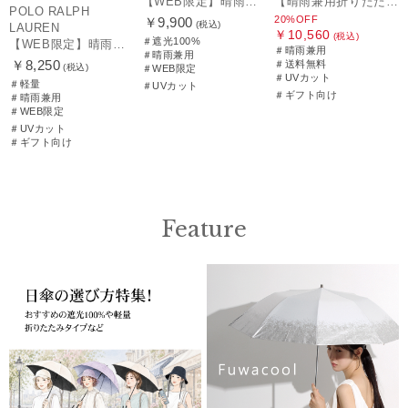
【WEB限定】晴雨兼用折りたたみ日傘 ポロ ラルフ ローレン（POLO RALPH LAUREN）ワンポイントベア 遮光100 UV100
【晴雨兼用折りたたみ日傘】ポロ ラルフ ローレン (POLO RALPH LAUREN) カラーベア 遮光 遮熱 UV 晴雨兼用
POLO RALPH
20%OFF
￥9,900
(税込)
LAUREN
￥10,560
(税込)
＃遮光100%
【WEB限定】晴雨兼用折りたたみ日傘 ポロ ラルフ ローレン ポロポニー刺繍 POLO BEAR 雨の日OK 遮光100% 遮熱 簡単開閉 UV100% 晴雨兼用
＃晴雨兼用
＃晴雨兼用
￥8,250
＃送料無料
(税込)
＃WEB限定
＃UVカット
＃軽量
＃UVカット
＃ギフト向け
＃晴雨兼用
＃WEB限定
＃UVカット
＃ギフト向け
Feature