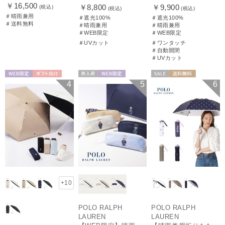
￥16,500
￥8,800
￥9,900
(税込)
(税込)
(税込)
＃晴雨兼用
＃遮光100%
＃遮光100%
＃送料無料
＃晴雨兼用
＃晴雨兼用
＃WEB限定
＃WEB限定
＃UVカット
＃ワンタッチ
＃自動開閉
＃UVカット
WEB限定
ギフト向け
再入荷
WEB限定
セール
送料無料
4
5
6
UNISEX
WOMEN
ギフト向け
WOMEN
+10
POLO RALPH
POLO RALPH
LAUREN
LAUREN