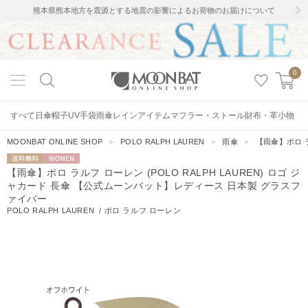
熊本県熊本地方を震源とする地震の影響によるお荷物のお届けについて
0
すべて
日傘
帽子
UV手袋
雨傘
レインアイテム
マフラー・ストール
財布・革小物
MOONBAT ONLINE SHOP
＞
POLO RALPH LAUREN
＞
雨傘
＞
【雨傘】ポロ ラ
送料無料
WOMEN
【雨傘】ポロ ラルフ ローレン (POLO RALPH LAUREN) ロゴ ジ
ャカード 長傘 【公式ムーンバット】レディース 日本製 グラスフ
ァイバー
POLO RALPH LAUREN
/
ポロ ラルフ ローレン
205