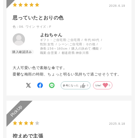
2026.6.19
思っていたとおりの色
色：06. ワイン
サイズ：F
よねちゃん
ギフト・ご自宅用:
ご自宅用
年代:
60代
性別:
女性
シーン:
ご自宅用：その他
身長:
156～160cm
購入の決めて:
機能
職業:
自営業
都道府県:
神奈川県
大人可愛い色で素敵な傘です。
憂鬱な梅雨の時期、ちょっと明るい気持ちで過ごせそうです。
参考になった
0
Like!
0
2025.9.18
控えめで主張