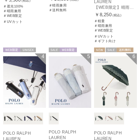
(税込)
LAUREN
＃晴雨兼用
＃遮光100%
【WEB限定】晴雨兼用折りたたみ日傘 ポロ ラルフ ローレン ポロポニー刺繍 POLO BEAR 雨の日OK 遮光100% 遮熱 簡単開閉 UV100% 晴雨兼用
＃送料無料
＃晴雨兼用
￥8,250
(税込)
＃WEB限定
＃軽量
＃UVカット
＃晴雨兼用
＃WEB限定
＃UVカット
＃ギフト向け
WEB限定
UNISEX
セール
WEB限定
NEW
セール
送料無料
4
5
6
WOMEN
ギフト向け
WOMEN
POLO RALPH
POLO RALPH
POLO RALPH
LAUREN
LAUREN
LAUREN