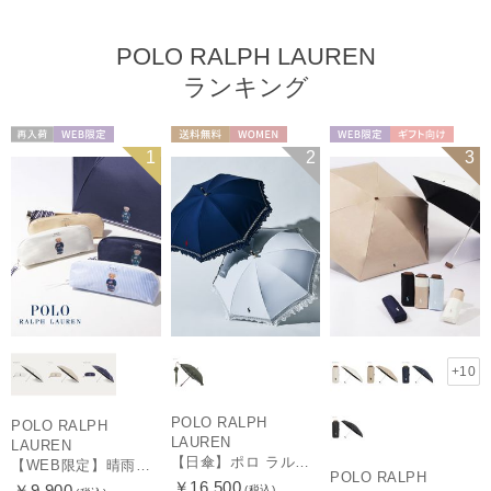
POLO RALPH LAUREN
ランキング
再入荷
WEB限定
送料無料
WOMEN
WEB限定
ギフト向け
1
2
3
WOMEN
UNISEX
+10
POLO RALPH
POLO RALPH
LAUREN
LAUREN
【日傘】ポロ ラルフ ローレン(POLO RALPH LAUREN)エンブフリル 長傘 【公式ムーンバット】 遮光 遮熱 UV 晴雨兼用
【WEB限定】晴雨兼用折りたたみ日傘 ポロ ラルフ ローレン（POLO RALPH LAUREN）ワンポイントベア 遮光100 UV100
POLO RALPH
￥16,500
￥9,900
(税込)