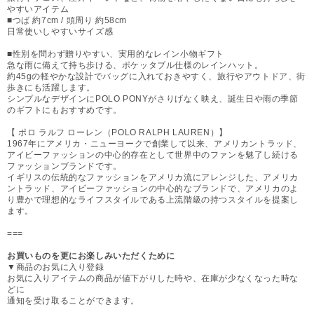
やすいアイテム
■つば 約7cm / 頭周り 約58cm
日常使いしやすいサイズ感
■性別を問わず贈りやすい、実用的なレイン小物ギフト
急な雨に備えて持ち歩ける、ポケッタブル仕様のレインハット。
約45gの軽やかな設計でバッグに入れておきやすく、旅行やアウトドア、街
歩きにも活躍します。
シンプルなデザインにPOLO PONYがさりげなく映え、誕生日や雨の季節
のギフトにもおすすめです。
【 ポロ ラルフ ローレン（POLO RALPH LAUREN）】
1967年にアメリカ・ニューヨークで創業して以来、アメリカントラッド、
アイビーファッションの中心的存在として世界中のファンを魅了し続ける
ファッションブランドです。
イギリスの伝統的なファッションをアメリカ流にアレンジした、アメリカ
ントラッド、アイビーファッションの中心的なブランドで、アメリカのよ
り豊かで理想的なライフスタイルである上流階級の持つスタイルを提案し
ます。
===
お買いものを更にお楽しみいただくために
▼商品のお気に入り登録
お気に入りアイテムの商品が値下がりした時や、在庫が少なくなった時な
どに
通知を受け取ることができます。