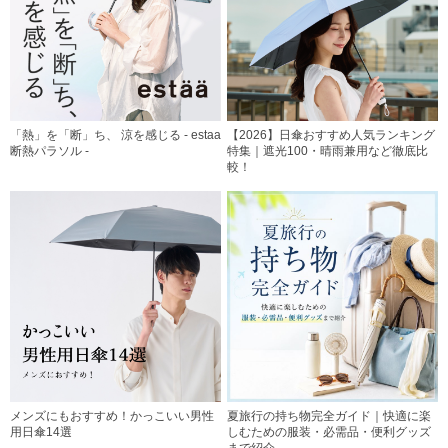
「熱」を「断」ち、 涼を感じる - estaa
【2026】日傘おすすめ人気ランキング
断熱パラソル -
特集｜遮光100・晴雨兼用など徹底比
較！
メンズにもおすすめ！かっこいい男性
夏旅行の持ち物完全ガイド｜快適に楽
用日傘14選
しむための服装・必需品・便利グッズ
まで紹介