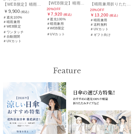
【WEB限定】晴雨兼用折りたたみ日傘 ポロ ラルフ ローレン（POLO RALPH LAUREN）シャンブレーレース 遮光100 UV100
【晴雨兼用折りたたみ日傘】ポロ ラルフ ローレン (POLO RALPH LAUREN) フローラル刺繍 遮光 遮熱 UV
【WEB限定】晴雨兼用自動開閉日傘 ポロ ラルフ ローレン（POLO RALPH LAUREN）ベア 遮光100 UV100 ワンタッチ開閉
20%OFF
20%OFF
￥9,900
(税込)
￥7,920
￥13,200
(税込)
(税込)
＃遮光100%
＃遮光100%
＃晴雨兼用
＃晴雨兼用
＃晴雨兼用
＃送料無料
＃WEB限定
＃WEB限定
＃UVカット
＃ワンタッチ
＃UVカット
＃ギフト向け
＃自動開閉
＃UVカット
Feature