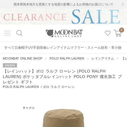
熊本県熊本地方を震源とする地震の影響によるお荷物のお届けについて
0
すべて
日傘
帽子
UV手袋
雨傘
レインアイテム
マフラー・ストール
財布・革小物
MOONBAT ONLINE SHOP
＞
POLO RALPH LAUREN
＞
レインアイテム
＞
【レ
UNISEX
【レインハット】ポロ ラルフ ローレン (POLO RALPH
LAUREN) ポケッタブルレインハット POLO PONY 撥水加工 プ
レゼント ギフト
POLO RALPH LAUREN
/
ポロ ラルフ ローレン
8