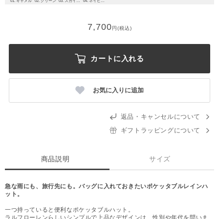
01. キャメル
02. グリーン
03. スカイブルー
04. ネイビーブルー
7,700
円(税込)
カートに入れる
お気に入りに追加
返品・キャンセルについて
ギフトラッピングについて
商品説明
サイズ
急な雨にも、旅行先にも。バッグに入れておきたいポケッタブルレインハ
ット。
一つ持っていると便利なポケッタブルハット。
ラルフローレンらしいシンプルで上品なデザインは、性別や年代を問いま