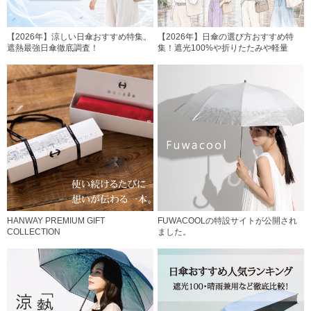
【2026年】涼しい日傘おすすめ特集。
【2026年】日傘の選び方おすすめ特
遮熱最強日傘徹底調査！
集！遮光100%や折りたたみや軽量
HANWAY PREMIUM GIFT
FUWACOOLの特設サイトが公開され
COLLECTION
ました。