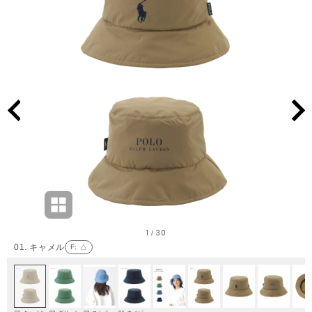
1
30
/
01. キャメル
F
: △