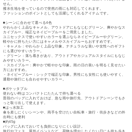
せん。
撥水生地を使っているので突然の雨にも対応してくれます。
ファッションのポイントとしても活躍してくれるアイテムです。
■シーンに合わせて選べる4色
やわらかく上品なキャメル、アウトドアにもなじむグリーン、爽やかなス
カイブルー、端正なネイビーブルーをご用意しました。
ユニセックスで使いやすいカラーを選ぶならネイビーブルーやグリーン、
軽やかに持ちたい方にはキャメルやスカイブルーもおすすめです。
・キャメル：やわらかく上品な印象。ナチュラルな装いや女性へのギフト
にも選びやすいカラー。
・グリーン：落ち着きがあり、アウトドアやカジュアルスタイルにもなじ
みやすいカラー。
・スカイブルー：爽やかで軽やかな印象。雨の日の装いを明るく見せたい
方におすすめ。
・ネイビーブルー：シックで端正な印象。男性にも女性にも使いやすく、
通勤や旅行にも合わせやすいカラー。
■ポケッタブル
使わない時はコンパクトにたたんで持ち運べる
普段のバッグに入れておけば、急な雨や旅行先、アウトドアシーンでもさ
っと取り出して使えます。
■はっ水加工
傘を差しにくいシーンや、両手を空けたい自転車・旅行・街歩きなどの外
出時にも便利
■約45g
バッグに入れておいても負担になりにくい設計。
旅行やフェス、屋外イベントなど、荷物を増やしたくない日にも持ち歩き