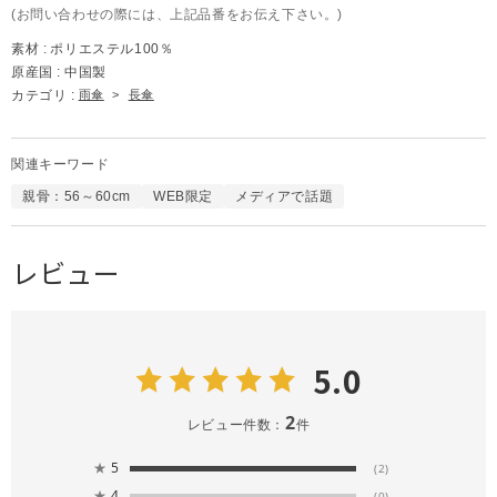
(お問い合わせの際には、上記品番をお伝え下さい。)
素材 :
ポリエステル100％
原産国 :
中国製
カテゴリ :
雨傘
>
長傘
関連キーワード
親骨：56～60cm
WEB限定
メディアで話題
レビュー
5.0
2
レビュー件数：
件
★
5
(2)
★
4
(0)