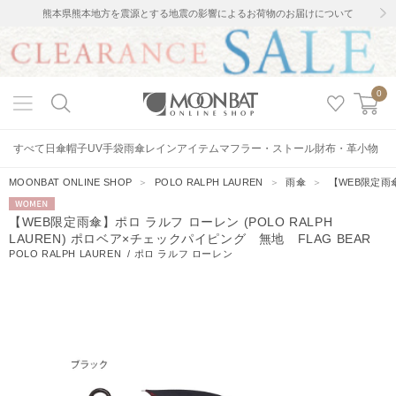
熊本県熊本地方を震源とする地震の影響によるお荷物のお届けについて
0
すべて
日傘
帽子
UV手袋
雨傘
レインアイテム
マフラー・ストール
財布・革小物
MOONBAT ONLINE SHOP
＞
POLO RALPH LAUREN
＞
雨傘
＞
【WEB限定雨傘
WOMEN
【WEB限定雨傘】ポロ ラルフ ローレン (POLO RALPH
LAUREN) ポロベア×チェックパイピング 無地 FLAG BEAR
POLO RALPH LAUREN
/
ポロ ラルフ ローレン
51