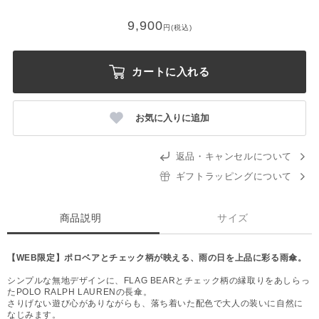
9,900
円(税込)
カートに入れる
お気に入りに追加
返品・キャンセルについて
ギフトラッピングについて
商品説明
サイズ
【WEB限定】ポロベアとチェック柄が映える、雨の日を上品に彩る雨傘。
シンプルな無地デザインに、FLAG BEARとチェック柄の縁取りをあしらっ
たPOLO RALPH LAURENの長傘。
さりげない遊び心がありながらも、落ち着いた配色で大人の装いに自然に
なじみます。