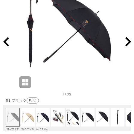
1
32
/
01.ブラック
F
: 〇
01.ブラック
02.ベージュ
03.ネイビーブルー