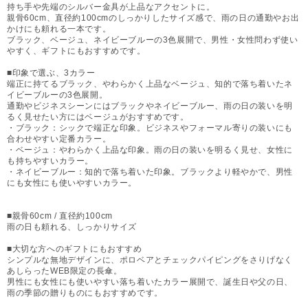
持ち手や先端のシルバー金具が上品なアクセントに。
親骨60cm、直径約100cmのしっかりしたサイズ感で、雨の日の通勤やお出
かけにも頼れる一本です。
ブラック、ベージュ、ネイビーブルーの3色展開で、男性・女性問わず使い
やすく、ギフトにもおすすめです。
■印象で選ぶ、3カラー
端正に持てるブラック、やわらかく上品なベージュ、知的で落ち着いたネ
イビーブルーの3色展開。
通勤やビジネスシーンにはブラックやネイビーブルー、雨の日の装いを明
るく見せたい方にはベージュがおすすめです。
・ブラック：シックで端正な印象。ビジネスやフォーマル寄りの装いにも
合わせやすい定番カラー。
・ベージュ：やわらかく上品な印象。雨の日の装いを明るく見せ、女性に
も持ちやすいカラー。
・ネイビーブルー：知的で落ち着いた印象。ブラックより軽やかで、男性
にも女性にも使いやすいカラー。
■親骨60cm / 直径約100cm
雨の日も頼れる、しっかりサイズ
■大切な方へのギフトにもおすすめ
シンプルな無地デザインに、ポロベアとチェックパイピングをさりげなく
あしらったWEB限定の長傘。
男性にも女性にも使いやすい落ち着いたカラー展開で、誕生日や父の日、
雨の季節の贈りものにもおすすめです。