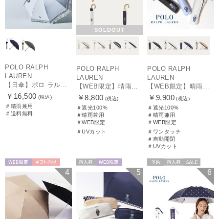
SOLDOUT
POLO RALPH
POLO RALPH
POLO RALPH
LAUREN
LAUREN
LAUREN
【日傘】ポロ ラルフ ローレン(POLO RALPH LAUREN)エンブフリル 長傘 【公式ムーンバット】 遮光 遮熱 UV 晴雨兼用
【WEB限定】晴雨兼用折りたたみ日傘 ポロ ラルフ ローレン（POLO RALPH LAUREN）ポロ ベア ポニー
【WEB限定】晴雨兼用自動開閉日傘 ポロ ラルフ ローレン（POLO RALPH LAUREN）ベア 遮光100 UV100 ワンタッチ開閉
￥16,500
￥8,800
￥9,900
(税込)
(税込)
(税込)
＃晴雨兼用
＃遮光100%
＃遮光100%
＃送料無料
＃晴雨兼用
＃晴雨兼用
＃WEB限定
＃WEB限定
＃UVカット
＃ワンタッチ
＃自動開閉
＃UVカット
WEB限定
ギフト向け
再入荷
WEB限定
予約
再入荷
セール
4
5
6
UNISEX
WOMEN
送料無料
ギフト向け
WOMEN