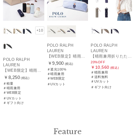
+10
POLO RALPH
POLO RALPH
LAUREN
LAUREN
【WEB限定】晴雨兼用折りたたみ日傘 ポロ ラルフ ローレン（POLO RALPH LAUREN）ワンポイントベア 遮光100 UV100
【晴雨兼用折りたたみ日傘】ポロ ラルフ ローレン (POLO RALPH LAUREN) カラーベア 遮光 遮熱 UV 晴雨兼用
POLO RALPH
20%OFF
￥9,900
(税込)
LAUREN
￥10,560
(税込)
＃遮光100%
【WEB限定】晴雨兼用折りたたみ日傘 ポロ ラルフ ローレン ポロポニー刺繍 POLO BEAR 雨の日OK 遮光100% 遮熱 簡単開閉 UV100% 晴雨兼用
＃晴雨兼用
＃晴雨兼用
￥8,250
＃送料無料
(税込)
＃WEB限定
＃UVカット
＃軽量
＃UVカット
＃ギフト向け
＃晴雨兼用
＃WEB限定
＃UVカット
＃ギフト向け
Feature