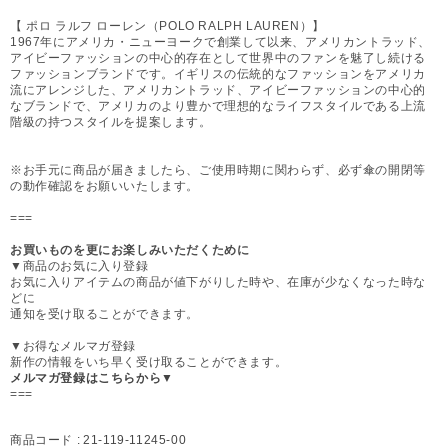
【 ポロ ラルフ ローレン（POLO RALPH LAUREN）】
1967年にアメリカ・ニューヨークで創業して以来、アメリカントラッド、
アイビーファッションの中心的存在として世界中のファンを魅了し続ける
ファッションブランドです。イギリスの伝統的なファッションをアメリカ
流にアレンジした、アメリカントラッド、アイビーファッションの中心的
なブランドで、アメリカのより豊かで理想的なライフスタイルである上流
階級の持つスタイルを提案します。
※お手元に商品が届きましたら、ご使用時期に関わらず、必ず傘の開閉等
の動作確認をお願いいたします。
===
お買いものを更にお楽しみいただくために
▼商品のお気に入り登録
お気に入りアイテムの商品が値下がりした時や、在庫が少なくなった時な
どに
通知を受け取ることができます。
▼お得なメルマガ登録
新作の情報をいち早く受け取ることができます。
メルマガ登録はこちらから▼
===
商品コード :
21-119-11245-00