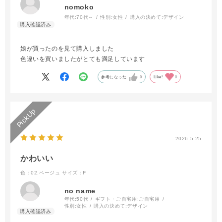
nomoko
年代:
70代～
性別:
女性
購入の決めて:
デザイン
娘が買ったのを見て購入しました
色違いを買いましたがとても満足しています
参考になった
0
Like!
0
2026.5.25
かわいい
色：02.ベージュ
サイズ：F
no name
年代:
50代
ギフト・ご自宅用:
ご自宅用
性別:
女性
購入の決めて:
デザイン