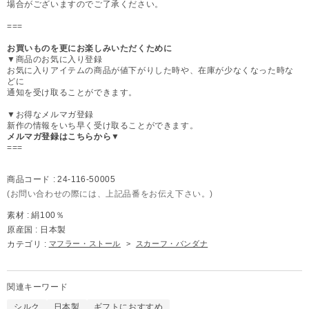
場合がございますのでご了承ください。
===
お買いものを更にお楽しみいただくために
▼商品のお気に入り登録
お気に入りアイテムの商品が値下がりした時や、在庫が少なくなった時な
どに
通知を受け取ることができます。
▼お得なメルマガ登録
新作の情報をいち早く受け取ることができます。
メルマガ登録はこちらから▼
===
商品コード :
24-116-50005
(お問い合わせの際には、上記品番をお伝え下さい。)
素材 :
絹100％
原産国 :
日本製
カテゴリ :
マフラー・ストール
>
スカーフ・バンダナ
関連キーワード
シルク
日本製
ギフトにおすすめ