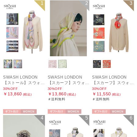
セール
WOMEN
セール
送料無料
セール
送料無料
1
2
3
WOMEN
WOMEN
SWASH LONDON
SWASH LONDON
SWASH LONDON
【ストール】スウォッシュロンドン (SWASH LONDON) Oceanic Odyssey 115*115 コットンスクエア
【スカーフ】スウォッシュロンドン (SWASH LONDON) Picture Postcard 88cm×88cm シルクスカーフ 日本製
【スカーフ】スウォッシュロンドン (SWASH LONDON) Ferris Festivity 68cm×68cm シルクスカーフ 日本製
30%OFF
30%OFF
30%OFF
￥13,860
￥13,860
￥11,550
(税込)
(税込)
(税込)
＃送料無料
＃送料無料
ギフト向け
WOMEN
ギフト向け
WOMEN
ギフト向け
WOMEN
4
5
6