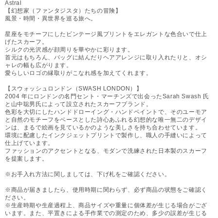
Astral
【幻想家（ファンタジスタ）たちの冒険】
風景・時間・異世界を巡る旅へ。
星座をモチーフにしたビンテージ風プリントをエレガントな色合いで仕上
げたスカーフ。
シルクの光沢感が顔周りを華やかに彩ります。
首元はもちろん、バッグに結んだりヘアアレンジに取り入れたりと、オシ
ャレの幅も広がります。
愛らしいロゴの縁取りがこなれ感を加えてくれます。
【スウォッシュロンドン（SWASH LONDON）】
2004 年にロンドンの名門セント・マーチンズで出会ったSarah Swash 氏
と山中聡男氏によって設立されたスカーフブランド。
色彩を大切にしたハンドドローイング・ハンドペイントで、そのユーモア
と自然のモチーフをベースとした詩心あふれる幻想的な唯一無二のデザイ
ンは、まるで絵画を見ているかのような美しさを持ち合わせています。
環境に配慮したインクジェットプリントで製作し、職人の手縫いによって
仕上げています。
ファッションのアクセントとなる、モダンで洗練された日本製のスカーフ
を提案します。
※お手入れ方法に関しましては、下げ札をご確認ください。
※商品が届きましたら、使用時期に関わらず、必ず商品の状態をご確認く
ださい。
※生産時期や生産過程上、商品サイズや重量に個体差が生じる場合がござ
います。また、平置きによる手作業での測定のため、多少の誤差が生じる