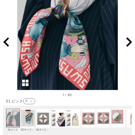
1
90
/
01.ピンク
F
: △
01.ピンク
02.サックスブルー
03.ネイビーブルー