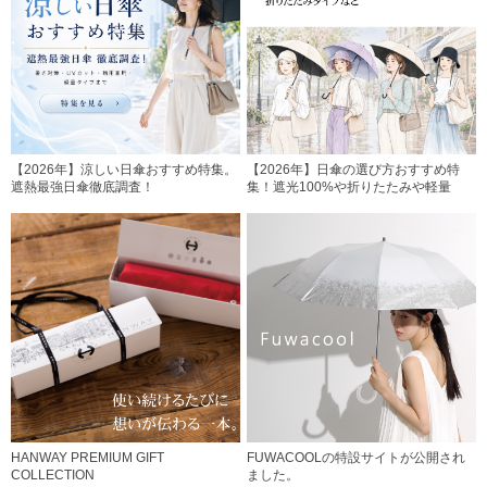
【2026年】涼しい日傘おすすめ特集。
【2026年】日傘の選び方おすすめ特
遮熱最強日傘徹底調査！
集！遮光100%や折りたたみや軽量
HANWAY PREMIUM GIFT
FUWACOOLの特設サイトが公開され
COLLECTION
ました。