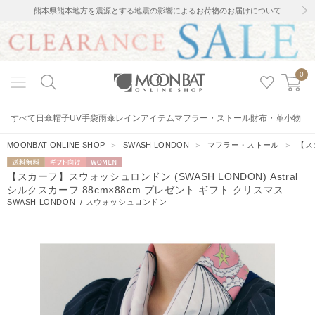
熊本県熊本地方を震源とする地震の影響によるお荷物のお届けについて
0
すべて
日傘
帽子
UV手袋
雨傘
レインアイテム
マフラー・ストール
財布・革小物
MOONBAT ONLINE SHOP
＞
SWASH LONDON
＞
マフラー・ストール
＞
【ス
送料無料
ギフト向
WOMEN
【スカーフ】スウォッシュロンドン (SWASH LONDON) Astral
け
シルクスカーフ 88cm×88cm プレゼント ギフト クリスマス
SWASH LONDON
/
スウォッシュロンドン
15