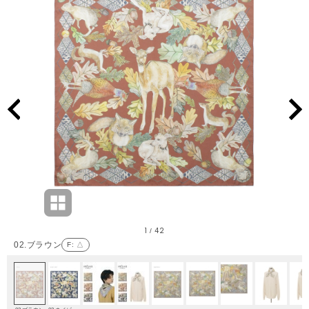
1
42
/
02.ブラウン
F
: △