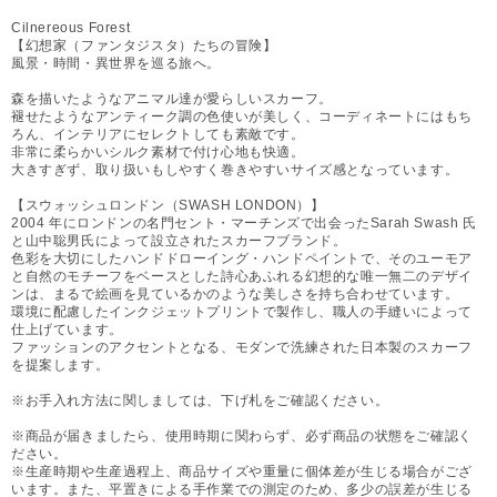
Cilnereous Forest
【幻想家（ファンタジスタ）たちの冒険】
風景・時間・異世界を巡る旅へ。
森を描いたようなアニマル達が愛らしいスカーフ。
褪せたようなアンティーク調の色使いが美しく、コーディネートにはもち
ろん、インテリアにセレクトしても素敵です。
非常に柔らかいシルク素材で付け心地も快適。
大きすぎず、取り扱いもしやすく巻きやすいサイズ感となっています。
【スウォッシュロンドン（SWASH LONDON）】
2004 年にロンドンの名門セント・マーチンズで出会ったSarah Swash 氏
と山中聡男氏によって設立されたスカーフブランド。
色彩を大切にしたハンドドローイング・ハンドペイントで、そのユーモア
と自然のモチーフをベースとした詩心あふれる幻想的な唯一無二のデザイ
ンは、まるで絵画を見ているかのような美しさを持ち合わせています。
環境に配慮したインクジェットプリントで製作し、職人の手縫いによって
仕上げています。
ファッションのアクセントとなる、モダンで洗練された日本製のスカーフ
を提案します。
※お手入れ方法に関しましては、下げ札をご確認ください。
※商品が届きましたら、使用時期に関わらず、必ず商品の状態をご確認く
ださい。
※生産時期や生産過程上、商品サイズや重量に個体差が生じる場合がござ
います。また、平置きによる手作業での測定のため、多少の誤差が生じる