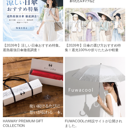
【2026年】涼しい日傘おすすめ特集。
【2026年】日傘の選び方おすすめ特
遮熱最強日傘徹底調査！
集！遮光100%や折りたたみや軽量
HANWAY PREMIUM GIFT
FUWACOOLの特設サイトが公開され
COLLECTION
ました。