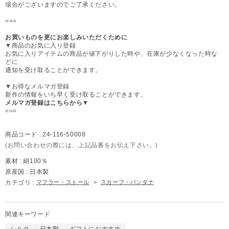
場合がございますのでご了承ください。
===
お買いものを更にお楽しみいただくために
▼商品のお気に入り登録
お気に入りアイテムの商品が値下がりした時や、在庫が少なくなった時な
どに
通知を受け取ることができます。
▼お得なメルマガ登録
新作の情報をいち早く受け取ることができます。
メルマガ登録はこちらから▼
===
商品コード :
24-116-50008
(お問い合わせの際には、上記品番をお伝え下さい。)
素材 :
絹100％
原産国 :
日本製
カテゴリ :
マフラー・ストール
>
スカーフ・バンダナ
関連キーワード
シルク
日本製
ギフトにおすすめ