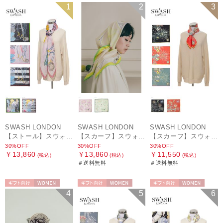
セール
WOMEN
セール
送料無料
セール
送料無料
1
2
3
WOMEN
WOMEN
SWASH LONDON
SWASH LONDON
SWASH LONDON
【ストール】スウォッシュロンドン (SWASH LONDON) Oceanic Odyssey 115*115 コットンスクエア
【スカーフ】スウォッシュロンドン (SWASH LONDON) Picture Postcard 88cm×88cm シルクスカーフ 日本製
【スカーフ】スウォッシュロンドン (SWASH LONDON) Ferris Festivity 68cm×68cm シルクスカーフ 日本製
30%OFF
30%OFF
30%OFF
￥13,860
￥13,860
￥11,550
(税込)
(税込)
(税込)
＃送料無料
＃送料無料
ギフト向け
WOMEN
ギフト向け
WOMEN
ギフト向け
WOMEN
4
5
6