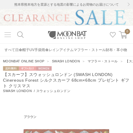
熊本県熊本地方を震源とする地震の影響によるお荷物のお届けについて
0
すべて
日傘
帽子
UV手袋
雨傘
レインアイテム
マフラー・ストール
財布・革小物
MOONBAT ONLINE SHOP
＞
SWASH LONDON
＞
マフラー・ストール
＞
【スカ
送料無料
ギフト向
WOMEN
【スカーフ】スウォッシュロンドン (SWASH LONDON)
け
Cinereous Forest シルクスカーフ 68cm×68cm プレゼント ギフ
ト クリスマス
SWASH LONDON
/
スウォッシュロンドン
13