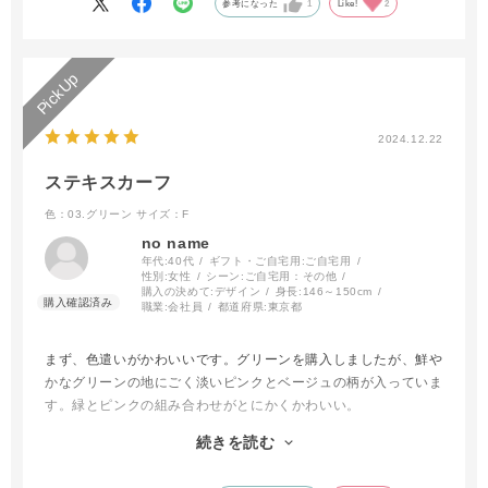
参考になった
1
Like!
2
2024.12.22
ステキスカーフ
色：03.グリーン
サイズ：F
no name
年代:
40代
ギフト・ご自宅用:
ご自宅用
性別:
女性
シーン:
ご自宅用：その他
購入の決めて:
デザイン
身長:
146～150cm
職業:
会社員
都道府県:
東京都
まず、色遣いがかわいいです。グリーンを購入しましたが、鮮や
かなグリーンの地にごく淡いピンクとベージュの柄が入っていま
す。緑とピンクの組み合わせがとにかくかわいい。
カジュアルなスウェットをキレイめに着たい時に首元にたっぷり
続きを読む
めに巻いたり、逆にビジネススーツが地味すぎる時に首元にアク
セントとして細くして巻いたり、いろんな場面で使えそうです。