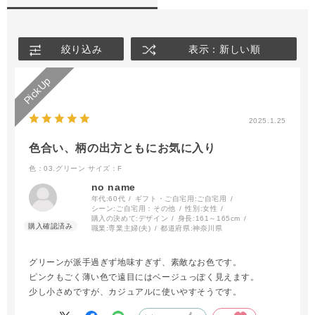
絞り込み
表示：新しい順
2025.1.25
色合い、柄の出方ともにお気に入り
色：03.グリーン
サイズ：F
no name
年代:
60代
ギフト・ご自宅用:
ご自宅用
シーン:
ご自宅用：その他
性別:
女性
購入の決めて:
デザイン
身長:
161～165cm
職業:
専業主婦(夫)
都道府県:
神奈川県
グリーンが派手過ぎず地味すぎず、素敵なお色です。
ピンクもごく薄い色で遠目にはベージュっぽく見えます。
少し小さめですが、カジュアルに使いやすそうです。