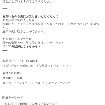
場合がございますのでご了承ください。
===
お買いものを更にお楽しみいただくために
▼商品のお気に入り登録
お気に入りアイテムの商品が値下がりした時や、在庫が少なくなった時な
どに
通知を受け取ることができます。
▼お得なメルマガ登録
新作の情報をいち早く受け取ることができます。
メルマガ登録はこちらから▼
===
商品コード :
24-116-50011
(お問い合わせの際には、上記品番をお伝え下さい。)
素材 :
絹100％
原産国 :
日本製
カテゴリ :
マフラー・ストール
>
スカーフ・バンダナ
関連キーワード
シルク
日本製
ギフトにおすすめ