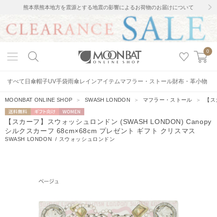
熊本県熊本地方を震源とする地震の影響によるお荷物のお届けについて
0
すべて
日傘
帽子
UV手袋
雨傘
レインアイテム
マフラー・ストール
財布・革小物
MOONBAT ONLINE SHOP
＞
SWASH LONDON
＞
マフラー・ストール
＞
【ス
送料無料
ギフト向
WOMEN
【スカーフ】スウォッシュロンドン (SWASH LONDON) Canopy
け
シルクスカーフ 68cm×68cm プレゼント ギフト クリスマス
SWASH LONDON
/
スウォッシュロンドン
11