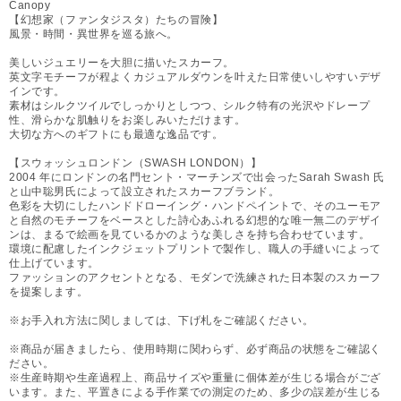
Canopy
【幻想家（ファンタジスタ）たちの冒険】
風景・時間・異世界を巡る旅へ。
美しいジュエリーを大胆に描いたスカーフ。
英文字モチーフが程よくカジュアルダウンを叶えた日常使いしやすいデザ
インです。
素材はシルクツイルでしっかりとしつつ、シルク特有の光沢やドレープ
性、滑らかな肌触りをお楽しみいただけます。
大切な方へのギフトにも最適な逸品です。
【スウォッシュロンドン（SWASH LONDON）】
2004 年にロンドンの名門セント・マーチンズで出会ったSarah Swash 氏
と山中聡男氏によって設立されたスカーフブランド。
色彩を大切にしたハンドドローイング・ハンドペイントで、そのユーモア
と自然のモチーフをベースとした詩心あふれる幻想的な唯一無二のデザイ
ンは、まるで絵画を見ているかのような美しさを持ち合わせています。
環境に配慮したインクジェットプリントで製作し、職人の手縫いによって
仕上げています。
ファッションのアクセントとなる、モダンで洗練された日本製のスカーフ
を提案します。
※お手入れ方法に関しましては、下げ札をご確認ください。
※商品が届きましたら、使用時期に関わらず、必ず商品の状態をご確認く
ださい。
※生産時期や生産過程上、商品サイズや重量に個体差が生じる場合がござ
います。また、平置きによる手作業での測定のため、多少の誤差が生じる