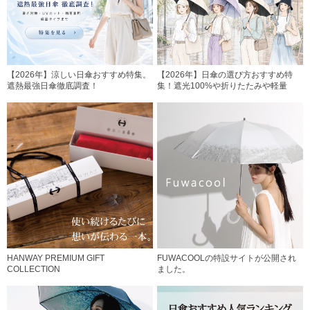
【2026年】涼しい日傘おすすめ特集。
【2026年】日傘の選び方おすすめ特
遮熱最強日傘徹底調査！
集！遮光100%や折りたたみや軽量
HANWAY PREMIUM GIFT
FUWACOOLの特設サイトが公開され
COLLECTION
ました。