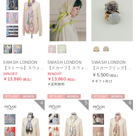
SWASH LONDON
SWASH LONDON
SWASH LONDON
【ストール】スウォッシュロンドン (SWASH LONDON) Oceanic Odyssey 115*115 コットンスクエア
【スカーフ】スウォッシュロンドン (SWASH LONDON) Picture Postcard 88cm×88cm シルクスカーフ 日本製
【スカーフリング】スウォッシュロンドン (SWASH LONDON)
30%OFF
30%OFF
￥5,500
(税込)
￥13,860
￥13,860
(税込)
(税込)
＃ギフト向け
＃送料無料
ギフト向け
WOMEN
ギフト向け
WOMEN
ギフト向け
WOMEN
4
5
6