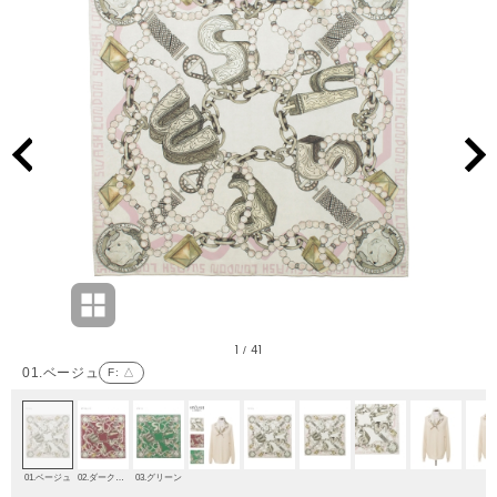
1
41
/
01.ベージュ
F
: △
01.ベージュ
02.ダークレッド
03.グリーン