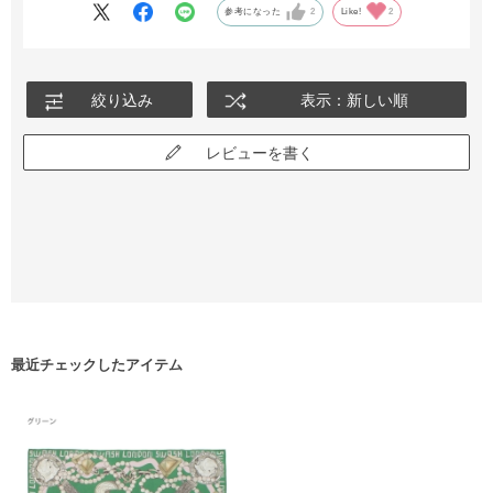
シルクはしなやかで艶があり、縁がキレイな三つ巻仕上げになっ
参考になった
2
Like!
2
ているのも高級感があって好きです。
絞り込み
表示：新しい順
レビューを書く
最近チェックしたアイテム