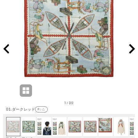
1
30
/
01.ダークレッド
F
: △