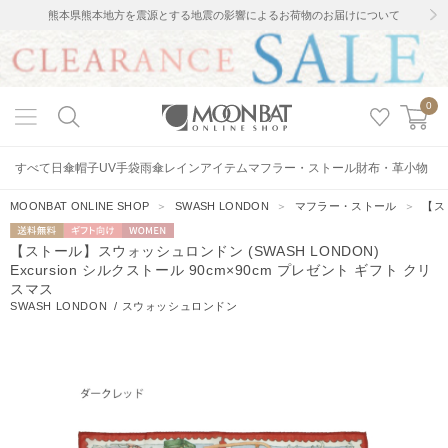
熊本県熊本地方を震源とする地震の影響によるお荷物のお届けについて
0
すべて
日傘
帽子
UV手袋
雨傘
レインアイテム
マフラー・ストール
財布・革小物
MOONBAT ONLINE SHOP
＞
SWASH LONDON
＞
マフラー・ストール
＞
【ス
送料無料
ギフト向
WOMEN
【ストール】スウォッシュロンドン (SWASH LONDON)
け
Excursion シルクストール 90cm×90cm プレゼント ギフト クリ
スマス
SWASH LONDON
/
スウォッシュロンドン
14