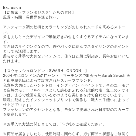
Excrusion
【幻想家（ファンタジスタ）たちの冒険】
風景・時間・異世界を巡る旅へ。
アンティーク調の絵柄とカラーリングがおしゃれムードを高めるストー
ル。
犬をあしらったデザインで動物好きの心をくすぐるアイテムになっていま
す。
大き目のサイジングなので、首やバッグに結んでスタイリングのポイント
としても活躍します。
柔らかく薄手で大判なアイテムは、使うほど肌に馴染み、長年お使いいた
だけます。
【スウォッシュロンドン（SWASH LONDON）】
2004 年にロンドンの名門セント・マーチンズで出会ったSarah Swash 氏
と山中聡男氏によって設立されたスカーフブランド。
色彩を大切にしたハンドドローイング・ハンドペイントで、そのユーモア
と自然のモチーフをベースとした詩心あふれる幻想的な唯一無二のデザイ
ンは、まるで絵画を見ているかのような美しさを持ち合わせています。
環境に配慮したインクジェットプリントで製作し、職人の手縫いによって
仕上げています。
ファッションのアクセントとなる、モダンで洗練された日本製のスカーフ
を提案します。
※お手入れ方法に関しましては、下げ札をご確認ください。
※商品が届きましたら、使用時期に関わらず、必ず商品の状態をご確認く