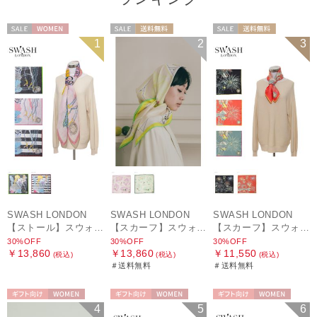
セール
WOMEN
セール
送料無料
セール
送料無料
1
2
3
WOMEN
WOMEN
SWASH LONDON
SWASH LONDON
SWASH LONDON
【ストール】スウォッシュロンドン (SWASH LONDON) Oceanic Odyssey 115*115 コットンスクエア
【スカーフ】スウォッシュロンドン (SWASH LONDON) Picture Postcard 88cm×88cm シルクスカーフ 日本製
【スカーフ】スウォッシュロンドン (SWASH LONDON) Ferris Festivity 68cm×68cm シルクスカーフ 日本製
30%OFF
30%OFF
30%OFF
￥13,860
￥13,860
￥11,550
(税込)
(税込)
(税込)
＃送料無料
＃送料無料
ギフト向け
WOMEN
ギフト向け
WOMEN
ギフト向け
WOMEN
4
5
6