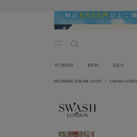
メニ
メ
ュー
ニ
ボタ
ュ
WOMEN
MEN
KIDS
ン
ー
ボ
タ
MOONBAT ONLINE SHOP
＞
SWASH LOND
ン