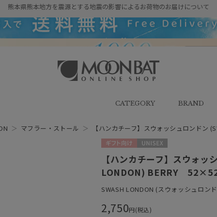
熊本県熊本地方を震源とする地震の影響によるお荷物のお届けについて
雨傘・日傘・マフラー・ストール・
帽子の通販｜MOONBAT ONLINE
SHOP（ムーンバットオンラインシ
CATEGORY
BRAND
ョップ）
ON
＞
マフラー・ストール
＞
【ハンカチーフ】スウォッシュロンドン (SWASH
ギフト向け
UNISEX
【ハンカチーフ】スウォッシュ
LONDON) BERRY 52×5
SWASH LONDON (スウォッシュロンド
2,750
円(税込)