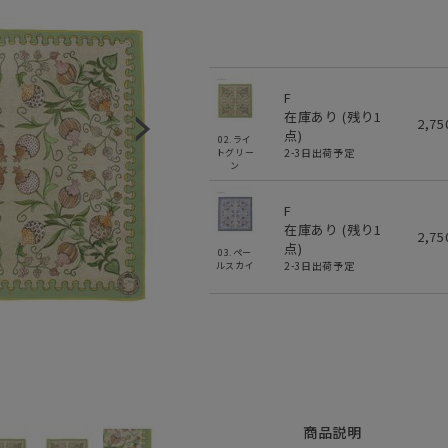
F
在庫あり (残り
1
2,7
点)
02.ライ
2-3日出荷予定
トグリー
ン
F
在庫あり (残り
1
2,7
点)
03.ペー
2-3日出荷予定
ルスカイ
商品説明