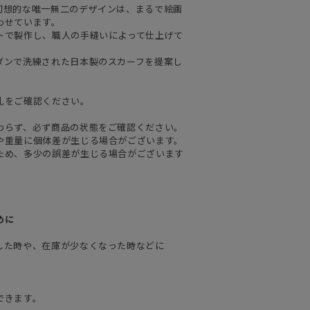
幻想的な唯一無二のデザインは、まるで絵画
わせています。
トで製作し、職人の手縫いによって仕上げて
ダンで洗練された日本製のスカーフを提案し
札をご確認ください。
わらず、必ず商品の状態をご確認ください。
や重量に個体差が生じる場合がございます。
ため、多少の誤差が生じる場合がございます
めに
した時や、在庫が少なくなった時などに
できます。