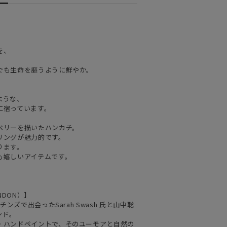
を、
でも生命を謳うように鮮やか。
。
ような、
に宿っています。
ベリーを描いたハンカチ。
リングが魅力的です。
ります。
も嬉しいアイテムです。
NDON）】
ンズで出会ったSarah Swash 氏と山中聡
ンド。
・ハンドペイントで、そのユーモアと自然の