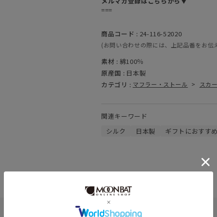
メルマガ登録はこちらから▼
===
商品コード :
24-116-52020
(お問い合わせの際には、上記品番をお伝
素材 :
綿100％
原産国 :
日本製
カテゴリ :
マフラー・ストール
>
スカ
関連キーワード
シルク
日本製
ギフトにおすす