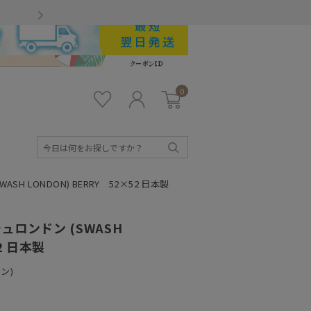
Gmailをお使いのお客様
0
お気
ロ
カー
に入
グ
ト
り
イ
ン
検
索
 LONDON) BERRY 52×52 日本製
ロンドン (SWASH
2 日本製
ン)