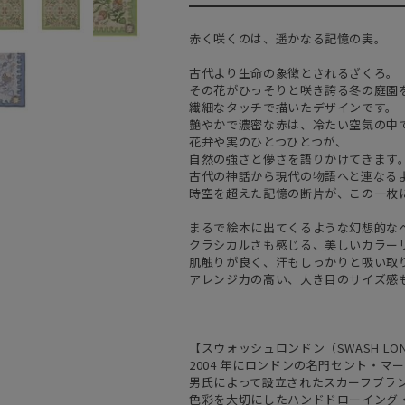
赤く咲くのは、遥かなる記憶の実。
古代より生命の象徴とされるざくろ。
その花がひっそりと咲き誇る冬の庭園
繊細なタッチで描いたデザインです。
艶やかで濃密な赤は、冷たい空気の中
花弁や実のひとつひとつが、
自然の強さと儚さを語りかけてきます
古代の神話から現代の物語へと連なる
時空を超えた記憶の断片が、この一枚
まるで絵本に出てくるような幻想的な
クラシカルさも感じる、美しいカラー
肌触りが良く、汗もしっかりと吸い取
アレンジ力の高い、大き目のサイズ感
【スウォッシュロンドン（SWASH LO
2004 年にロンドンの名門セント・マーチ
男氏によって設立されたスカーフブラ
色彩を大切にしたハンドドローイング