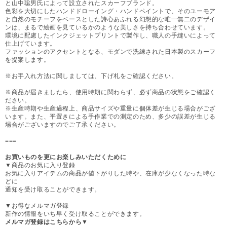
と山中聡男氏によって設立されたスカーフブランド。
色彩を大切にしたハンドドローイング・ハンドペイントで、そのユーモア
と自然のモチーフをベースとした詩心あふれる幻想的な唯一無二のデザイ
ンは、まるで絵画を見ているかのような美しさを持ち合わせています。
環境に配慮したインクジェットプリントで製作し、職人の手縫いによって
仕上げています。
ファッションのアクセントとなる、モダンで洗練された日本製のスカーフ
を提案します。
※お手入れ方法に関しましては、下げ札をご確認ください。
※商品が届きましたら、使用時期に関わらず、必ず商品の状態をご確認く
ださい。
※生産時期や生産過程上、商品サイズや重量に個体差が生じる場合がござ
います。また、平置きによる手作業での測定のため、多少の誤差が生じる
場合がございますのでご了承ください。
===
お買いものを更にお楽しみいただくために
▼商品のお気に入り登録
お気に入りアイテムの商品が値下がりした時や、在庫が少なくなった時な
どに
通知を受け取ることができます。
▼お得なメルマガ登録
新作の情報をいち早く受け取ることができます。
メルマガ登録はこちらから▼