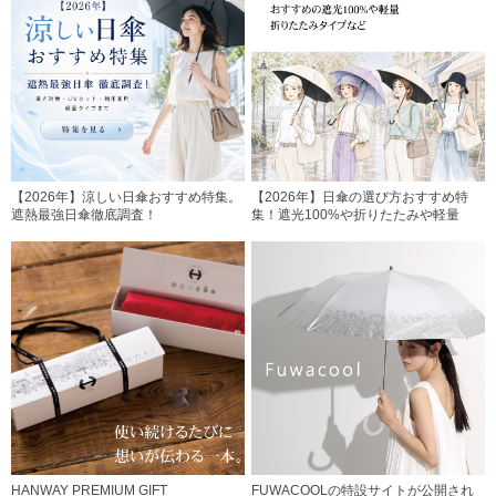
【2026年】涼しい日傘おすすめ特集。
【2026年】日傘の選び方おすすめ特
遮熱最強日傘徹底調査！
集！遮光100%や折りたたみや軽量
HANWAY PREMIUM GIFT
FUWACOOLの特設サイトが公開され