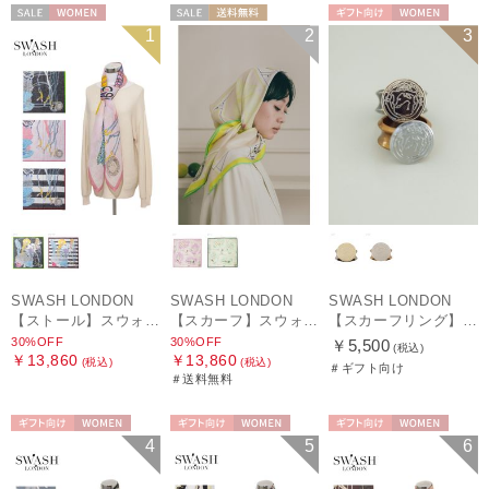
セール
WOMEN
セール
送料無料
ギフト向け
WOMEN
1
2
3
WOMEN
SWASH LONDON
SWASH LONDON
SWASH LONDON
【ストール】スウォッシュロンドン (SWASH LONDON) Oceanic Odyssey 115*115 コットンスクエア
【スカーフ】スウォッシュロンドン (SWASH LONDON) Picture Postcard 88cm×88cm シルクスカーフ 日本製
【スカーフリング】スウォッシュロンドン (SWASH LONDON)
30%OFF
30%OFF
￥5,500
(税込)
￥13,860
￥13,860
(税込)
(税込)
＃ギフト向け
＃送料無料
ギフト向け
WOMEN
ギフト向け
WOMEN
ギフト向け
WOMEN
4
5
6