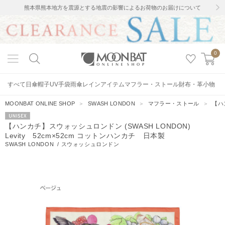
熊本県熊本地方を震源とする地震の影響によるお荷物のお届けについて
0
すべて
日傘
帽子
UV手袋
雨傘
レインアイテム
マフラー・ストール
財布・革小物
MOONBAT ONLINE SHOP
＞
SWASH LONDON
＞
マフラー・ストール
＞
【ハ
UNISEX
【ハンカチ】スウォッシュロンドン (SWASH LONDON)
Levity 52cm×52cm コットンハンカチ 日本製
SWASH LONDON
/
スウォッシュロンドン
9