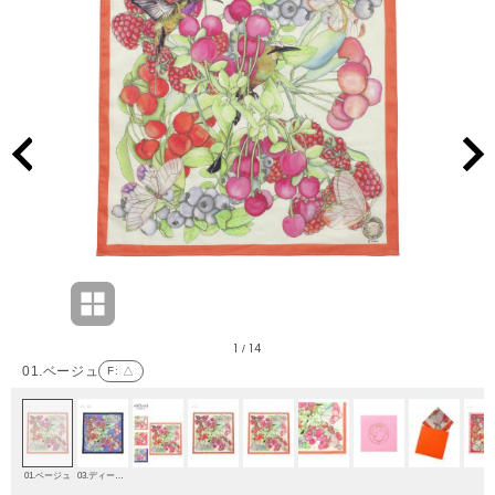
1
14
/
01.ベージュ
F
: △
01.ベージュ
03.ディープブルー