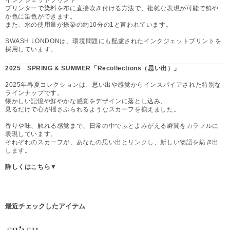
プリンターで染料を布に直接吹き付ける方法で、複雑な表現が可能で鮮や
か色に染色ができます。
また、水の使用量が捺染の約10分の1と言われています。
SWASH LONDONは、環境問題にも配慮されたインクジェットプリントを
採用しています。
2025 SPRING & SUMMER「Recollections（思い出）」
2025年春夏コレクションは、思い出や感覚からインスパイアされた特別な
ラインナップです。
懐かしい記憶や鮮やかな感覚をデザインに落とし込み、
見るだけで心が揺さぶられるようなスカーフを揃えました。
香りや味、触れる感覚まで、日常の中でふとよみがえる瞬間をカラフルに
表現しています。
それぞれのスカーフが、あなたの思い出とリンクし、新しい物語を紡ぎ出
します。
詳しくはこちら▼
最近チェックしたアイテム