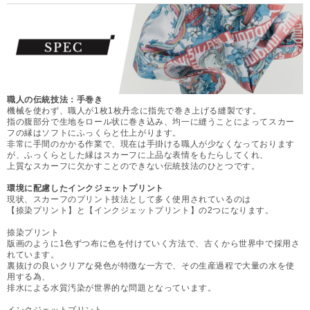
職人の伝統技法：手巻き
機械を使わず、職人が1枚1枚丹念に指先で巻き上げる縫製です。
指の腹部分で生地をロール状に巻き込み、均一に縫うことによってスカー
フの縁はソフトにふっくらと仕上がります。
非常に手間のかかる作業で、現在は手掛ける職人が少なくなっております
が、ふっくらとした縁はスカーフに上品な表情をもたらしてくれ、
上質なスカーフに欠かすことのできない伝統技法のひとつです。
環境に配慮したインクジェットプリント
現状、スカーフのプリント技法として多く使用されているのは
【捺染プリント】と【インクジェットプリント】の2つになります。
捺染プリント
版画のように1色ずつ布に色を付けていく方法で、古くから世界中で採用さ
れています。
裏抜けの良いクリアな発色が特徴な一方で、その生産過程で大量の水を使
用する為、
排水による水質汚染が世界的な問題となっています。
インクジェットプリント