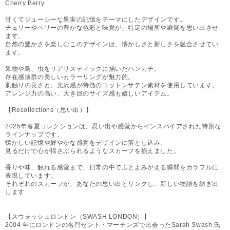
Cherry Berry
甘くてジューシーな果実の記憶をテーマにしたデザインです。
チェリーやベリーの豊かな色彩と味覚が、特定の場所や瞬間を思い出させ
ます。
自然の豊かさを楽しむこのデザインは、懐かしさと新しさを融合させてい
ます。
果物や鳥、虫をリアリスティックに描いたハンカチ。
存在感抜群の美しいカラーリングが魅力的。
肌触りの良さと、光沢感が特徴のコットンサテン素材を使用しています。
アレンジ力の高い、大き目のサイズ感も嬉しいアイテム。
【Recollections（思い出）】
2025年春夏コレクションは、思い出や感覚からインスパイアされた特別な
ラインナップです。
懐かしい記憶や鮮やかな感覚をデザインに落とし込み、
見るだけで心が揺さぶられるようなスカーフを揃えました。
香りや味、触れる感覚まで、日常の中でふとよみがえる瞬間をカラフルに
表現しています。
それぞれのスカーフが、あなたの思い出とリンクし、新しい物語を紡ぎ出
します
【スウォッシュロンドン（SWASH LONDON）】
2004 年にロンドンの名門セント・マーチンズで出会ったSarah Swash 氏