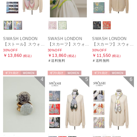
SWASH LONDON
SWASH LONDON
SWASH LONDON
【ストール】スウォッシュロンドン (SWASH LONDON) Oceanic Odyssey 115*115 コットンスクエア
【スカーフ】スウォッシュロンドン (SWASH LONDON) Picture Postcard 88cm×88cm シルクスカーフ 日本製
【スカーフ】スウォッシュロンドン (SWASH LONDON) Ferris Festivity 68cm×68cm シルクスカーフ 日本製
30%OFF
30%OFF
30%OFF
￥13,860
￥13,860
￥11,550
(税込)
(税込)
(税込)
＃送料無料
＃送料無料
ギフト向け
WOMEN
ギフト向け
WOMEN
ギフト向け
WOMEN
4
5
6