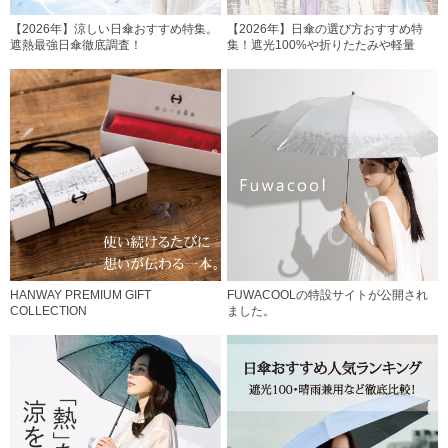
【2026年】涼しい日傘おすすめ特集。
【2026年】日傘の選び方おすすめ特
遮熱最強日傘徹底調査！
集！遮光100%や折りたたみや軽量
HANWAY PREMIUM GIFT
FUWACOOLの特設サイトが公開され
COLLECTION
ました。