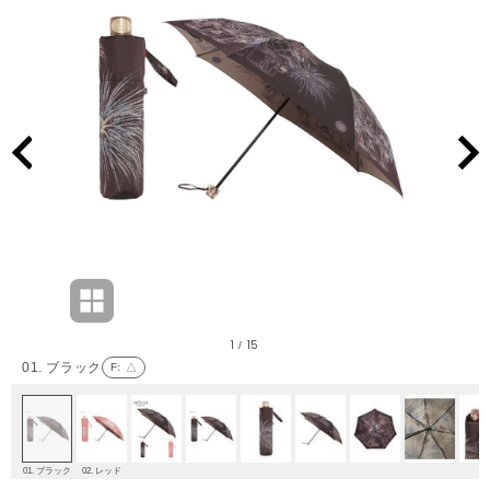
1
15
/
01. ブラック
F
: △
01. ブラック
02. レッド