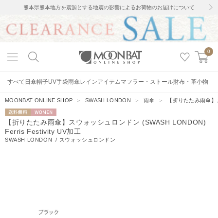
熊本県熊本地方を震源とする地震の影響によるお荷物のお届けについて
0
すべて
日傘
帽子
UV手袋
雨傘
レインアイテム
マフラー・ストール
財布・革小物
MOONBAT ONLINE SHOP
＞
SWASH LONDON
＞
雨傘
＞
【折りたたみ雨傘】スウォッ
送料無料
WOMEN
【折りたたみ雨傘】スウォッシュロンドン (SWASH LONDON)
Ferris Festivity UV加工
SWASH LONDON
/
スウォッシュロンドン
4