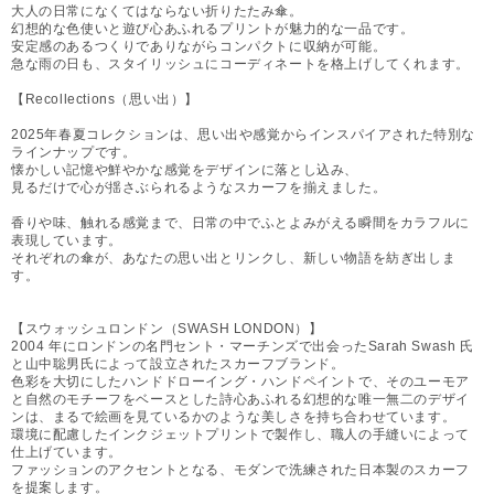
大人の日常になくてはならない折りたたみ傘。
幻想的な色使いと遊び心あふれるプリントが魅力的な一品です。
安定感のあるつくりでありながらコンパクトに収納が可能。
急な雨の日も、スタイリッシュにコーディネートを格上げしてくれます。
【Recollections（思い出）】
2025年春夏コレクションは、思い出や感覚からインスパイアされた特別な
ラインナップです。
懐かしい記憶や鮮やかな感覚をデザインに落とし込み、
見るだけで心が揺さぶられるようなスカーフを揃えました。
香りや味、触れる感覚まで、日常の中でふとよみがえる瞬間をカラフルに
表現しています。
それぞれの傘が、あなたの思い出とリンクし、新しい物語を紡ぎ出しま
す。
【スウォッシュロンドン（SWASH LONDON）】
2004 年にロンドンの名門セント・マーチンズで出会ったSarah Swash 氏
と山中聡男氏によって設立されたスカーフブランド。
色彩を大切にしたハンドドローイング・ハンドペイントで、そのユーモア
と自然のモチーフをベースとした詩心あふれる幻想的な唯一無二のデザイ
ンは、まるで絵画を見ているかのような美しさを持ち合わせています。
環境に配慮したインクジェットプリントで製作し、職人の手縫いによって
仕上げています。
ファッションのアクセントとなる、モダンで洗練された日本製のスカーフ
を提案します。