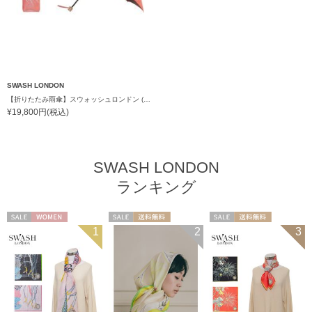
SWASH LONDON
【折りたたみ雨傘】スウォッシュロンドン (SWASH LONDON) Ferris Festivity UV加工
¥19,800円(税込)
SWASH LONDON
ランキング
セール
WOMEN
セール
送料無料
セール
送料無料
1
2
3
WOMEN
WOMEN