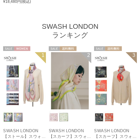
¥18,480円(税込)
SWASH LONDON
ランキング
セール
WOMEN
セール
送料無料
セール
送料無料
1
2
3
WOMEN
WOMEN
SWASH LONDON
SWASH LONDON
SWASH LONDON
【ストール】スウォッシュロンドン (SWASH LONDON) Oceanic Odyssey 115*115 コットンスクエア
【スカーフ】スウォッシュロンドン (SWASH LONDON) Picture Postcard 88cm×88cm シルクスカーフ 日本製
【スカーフ】スウォッシュロンドン (SWASH LONDON) Ferris Festivity 68cm×68cm シルクスカーフ 日本製