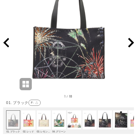
1
18
/
01. ブラック
F
: △
01. ブラック
02. レッド
03. レモンイエロー
04. グリーン