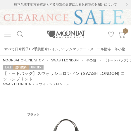
熊本県熊本地方を震源とする地震の影響によるお荷物のお届けについて
0
すべて
日傘
帽子
UV手袋
雨傘
レインアイテム
マフラー・ストール
財布・革小物
MOONBAT ONLINE SHOP
＞
SWASH LONDON
＞
その他
＞
【トートバッグ】ス
セー
送料無料
UNISEX
【トートバッグ】スウォッシュロンドン (SWASH LONDON) コ
ル
ットンプリント
SWASH LONDON
/
スウォッシュロンドン
11