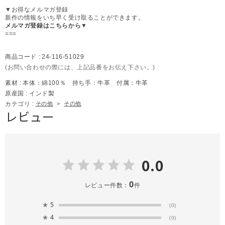
▼お得なメルマガ登録
新作の情報をいち早く受け取ることができます。
メルマガ登録はこちらから▼
===
商品コード :
24-116-51029
(お問い合わせの際には、上記品番をお伝え下さい。)
素材 :
本体：綿100％ 持ち手：牛革 付属：牛革
原産国 :
インド製
カテゴリ :
その他
>
その他
レビュー
0.0
0
レビュー件数：
件
★
5
(0)
★
4
(0)