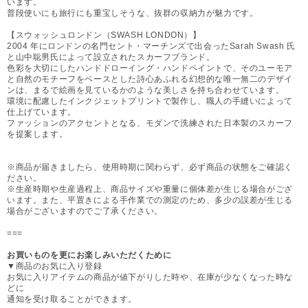
います。
普段使いにも旅行にも重宝しそうな、抜群の収納力が魅力です。
【スウォッシュロンドン（SWASH LONDON）】
2004 年にロンドンの名門セント・マーチンズで出会ったSarah Swash 氏
と山中聡男氏によって設立されたスカーフブランド。
色彩を大切にしたハンドドローイング・ハンドペイントで、そのユーモア
と自然のモチーフをベースとした詩心あふれる幻想的な唯一無二のデザイ
ンは、まるで絵画を見ているかのような美しさを持ち合わせています。
環境に配慮したインクジェットプリントで製作し、職人の手縫いによって
仕上げています。
ファッションのアクセントとなる、モダンで洗練された日本製のスカーフ
を提案します。
※商品が届きましたら、使用時期に関わらず、必ず商品の状態をご確認く
ださい。
※生産時期や生産過程上、商品サイズや重量に個体差が生じる場合がござ
います。また、平置きによる手作業での測定のため、多少の誤差が生じる
場合がございますのでご了承ください。
===
お買いものを更にお楽しみいただくために
▼商品のお気に入り登録
お気に入りアイテムの商品が値下がりした時や、在庫が少なくなった時な
どに
通知を受け取ることができます。