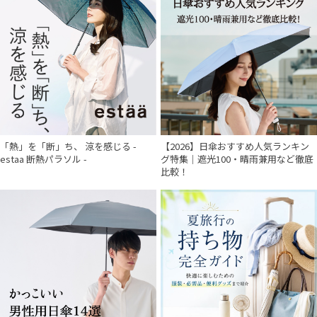
「熱」を「断」ち、 涼を感じる -
【2026】日傘おすすめ人気ランキン
estaa 断熱パラソル -
グ特集｜遮光100・晴雨兼用など徹底
比較！