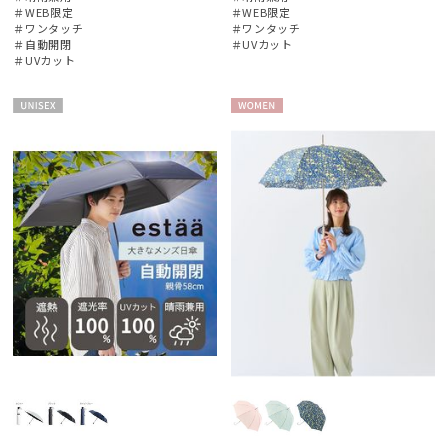
LANVIN en Bleu
＃WEB限定
＃WEB限定
＃ワンタッチ
＃ワンタッチ
ランバン オン ブルー
＃自動開閉
＃UVカット
＃UVカット
MAGICAL TECH
マジカルテック
UNISE
WOME
mila schon
X
N
ミラ・ショーン
MIRACLE TECH
ミラクルテック
POLO RALPH LAUREN
ポロ ラルフ ローレン
SWASH LONDON
スウォッシュロンドン
urawaza
ウラワザ