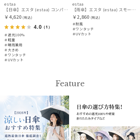
estaa
estaa
傘機能
【日傘】エスタ (estaa) コンパクトワイド58 自動開閉傘 折りたたみ傘 軽量 晴雨兼用 遮光100％ UV100%
【雨傘】エスタ (estaa) スモールガーデン 耐風傘 ジャンプ傘 晴雨兼用 UV対応
￥4,620
￥2,860
(税込)
(税込)
＃耐風
その他
4.0
（1）
＃ワンタッチ
＃UVカット
＃遮光100%
＃軽量
カラー
＃晴雨兼用
＃大きめ
＃ワンタッチ
＃UVカット
価格・割引率
Feature
在庫表示
販売状況
入荷状況