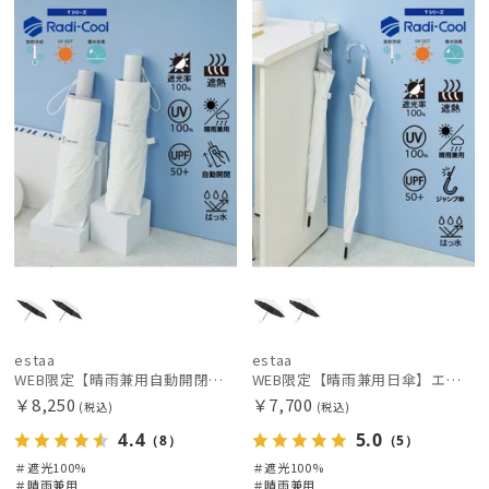
定
X
定
X
価格の高い
レディース
メンズ
キッズ
順
価格の低い
カテゴリー
順
人気順
ブランド
売上点数順
estaa
エスタ
お気に入り
順
FLO(A)TUS
フロータス
estaa
estaa
FURLA
WEB限定【晴雨兼用自動開閉日傘】エスタ(estaa)REIKYAKUパラソル 55㎝ ラディクール 遮光100 UV100 ワンタッチ開閉
WEB限定【晴雨兼用日傘】エスタ(estaa)REIKYAKUパラソル 55㎝ ラディクール 遮光100 UV100 ボタンジャンプ
フルラ
￥8,250
￥7,700
(税込)
(税込)
Fuwacool®
4.4
5.0
（8）
（5）
フワクール®
＃遮光100%
＃遮光100%
＃晴雨兼用
＃晴雨兼用