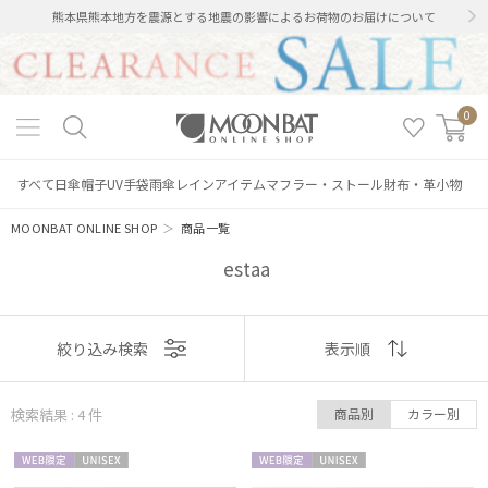
熊本県熊本地方を震源とする地震の影響によるお荷物のお届けについて
0
すべて
日傘
帽子
UV手袋
雨傘
レインアイテム
マフラー・ストール
財布・革小物
MOONBAT ONLINE SHOP
＞
商品一覧
estaa
表示
絞り込み検索
表示順
順
絞り込み
検索結果 : 4
件
商品別
カラー別
おすすめ
WEB限
UNISE
WEB限
UNISE
新着