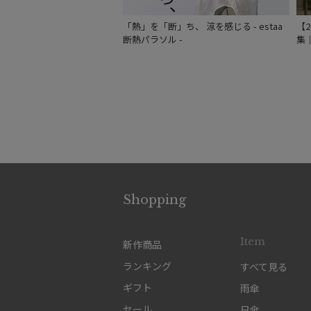
「熱」を「断」ち、 涼を感じる - estaa
【
断熱パラソル -
集
Shopping
Item
新作商品
ランキング
すべて見る
ギフト
雨傘
セール
日傘