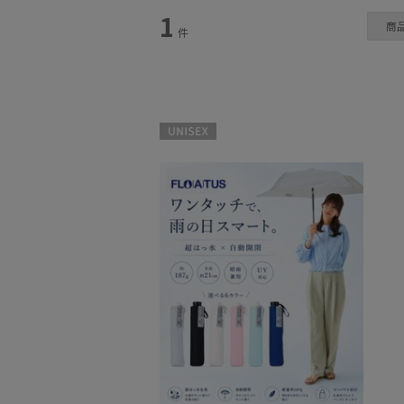
1
商
雨傘
件
(1)
UNISEX