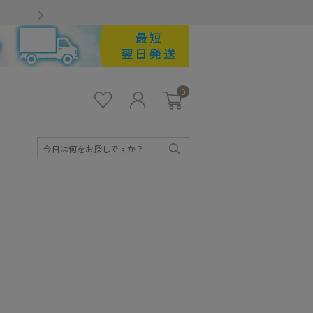
Gmailをお使いのお客様
0
お気
ロ
カー
に入
グ
ト
り
イ
ン
検
索
キッズ