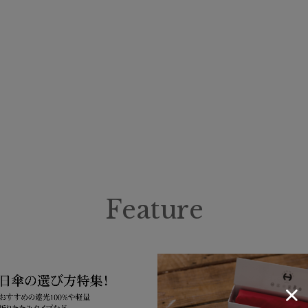
SWASH LONDON
スウォッシュロンドン
urawaza
ウラワザ
在庫表示
在庫あり
販売状況
通常
入荷状況
Feature
予約
新着