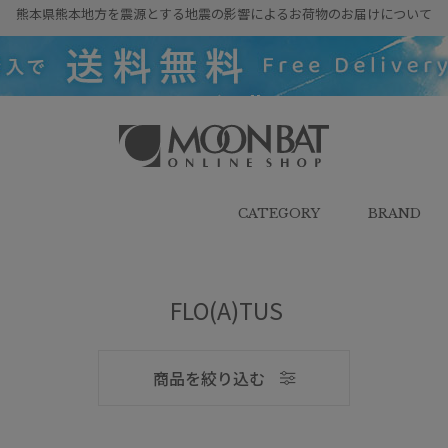
熊本県熊本地方を震源とする地震の影響によるお荷物のお届けについて
雨傘・日傘・マフラー・ストール・
帽子の通販｜MOONBAT ONLINE
SHOP（ムーンバットオンラインシ
CATEGORY
BRAND
ョップ）
メンズ
FLO(A)TUS
商品を絞り込む
ブランド
ブランド
傘機能