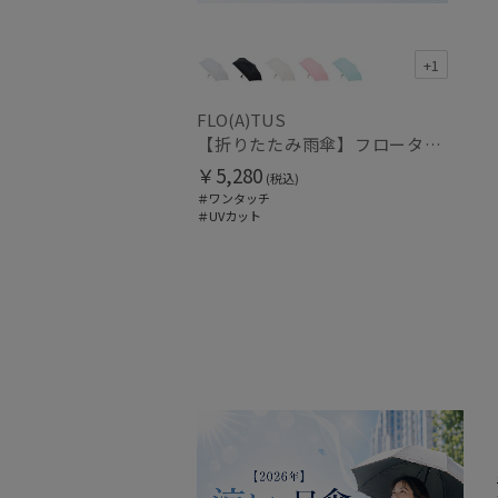
+1
FLO(A)TUS
【折りたたみ雨傘】フロータス（FLO(A)TUS）プレーン60 超撥水傘 晴雨兼用 UV対応 自動開閉 大きめ
￥5,280
(税込)
＃ワンタッチ
＃UVカット