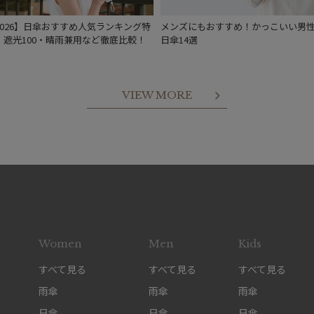
2026】日傘おすすめ人気ランキング特
メンズにもおすすめ！かっこいい男
｜遮光100・晴雨兼用など徹底比較！
日傘14選
VIEW MORE
Women
Men
Kids
すべて見る
すべて見る
すべて見る
雨傘
雨傘
雨傘
日傘
日傘
日傘