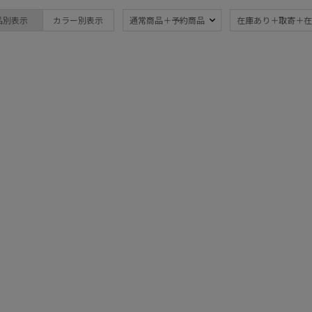
estaa
UV
超撥
(1)
品別表示
カラー別表示
通常商品＋予約商品
在庫あり＋取寄＋在
エスタ
親骨：56～
FLO(A)TUS
60cm
フロータス
(1)
FURLA
フルラ
カラー
Fuwacool®
フワクール®
LANVIN en Bleu
ランバン オン ブルー
MAGICAL TECH
価格・割引率
マジカルテック
mila schon
ミラ・ショーン
価格 (円)
MIRACLE TECH
ミラクルテック
POLO RALPH LAUREN
割引率 (%)
ポロ ラルフ ローレン