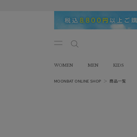
メニ
メ
ュー
ニ
ボタ
ュ
WOMEN
MEN
KIDS
ン
ー
ボ
タ
MOONBAT ONLINE SHOP
＞
商品一覧
レディース
ン
スタイル
カテゴリー