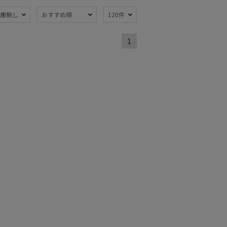
水
自動開閉傘
(1)
(1)
庫無し
おすすめ順
120件
1
～