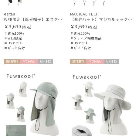
estaa
MAGICAL TECH
WEB限定【遮光帽子】エスタ（estaa）ネックガード付きキャップ UV100 遮光100 遮熱 サイズ調整 手洗いOK
【遮光ハット】マジカルテックプロテクション バケットハット UV100 遮光100 軽量 撥水
￥3,630
￥3,630
(税込)
(税込)
＃遮光100%
＃遮光100%
＃WEB限定
＃メディア掲載商品
＃UVカット
＃UVカット
＃ギフト向け
＃ギフト向け
送料無
ギフト
UNISE
送料無
ギフト
UNISE
料
向け
X
料
向け
X