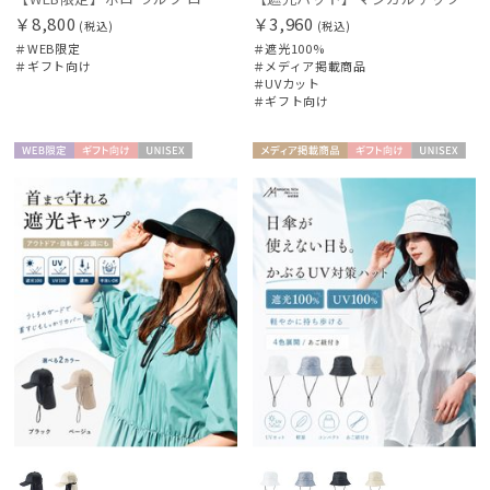
￥8,800
￥3,960
(税込)
(税込)
入荷状況
＃WEB限定
＃遮光100%
＃ギフト向け
＃メディア掲載商品
＃UVカット
＃ギフト向け
WEB限
ギフト
UNISE
メディア掲
ギフト
UNISE
定
向け
X
載商品
向け
X