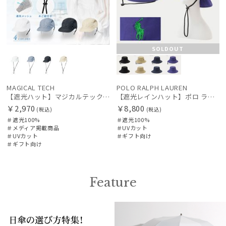
SOLDOUT
MAGICAL TECH
POLO RALPH LAUREN
【遮光ハット】マジカルテックプロテクション キャップ UV100 遮光100 軽量 撥水
【遮光レインハット】ポロ ラルフ ローレン (POLO RALPH LAUREN) ワンポイントPP刺繍 遮光100 UV100 サイズ調整
￥2,970
￥8,800
(税込)
(税込)
＃遮光100%
＃遮光100%
＃メディア掲載商品
＃UVカット
＃UVカット
＃ギフト向け
＃ギフト向け
Feature