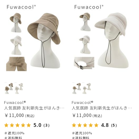
料
向け
N
料
向け
N
価格の高い
順
絞り込み
価格の低い
順
人気順
レディース
メンズ
キッズ
売上点数順
お気に入り
カテゴリー
順
ブランド
Fuwacool®
Fuwacool®
人気医師 友利新先生がほんきでつくったUVカット100％帽子【遮光100％帽子】フワクール® (Fuwacool®) リボンクロッシェ
人気医師 友利新先生がほんきでつくったUVカット100％帽子【遮光100％帽子】フワクール® (Fuwacool®) ジョッキーサンバイザー
傘機能
￥11,000
￥11,000
(税込)
(税込)
5.0
4.8
（3）
（5）
マフラー・ストール・スカーフ
＃遮光100%
＃遮光100%
＃送料無料
＃送料無料