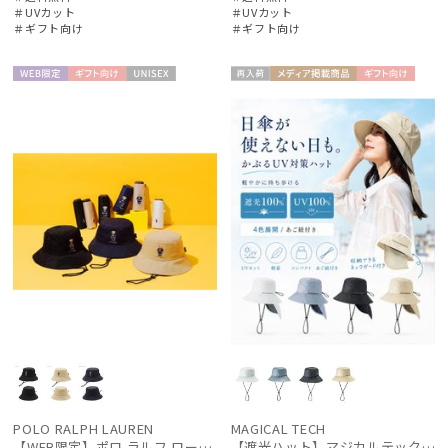
＃UVカット
＃UVカット
＃ギフト向け
＃ギフト向け
帽子
WEB限
ギフト
UNISE
再入
メディア掲
ギフト
手袋・アームカバー
UNISE
定
向け
X
荷
載商品
向け
X
その他
カラー
価格・割引率
在庫表示
販売状況
POLO RALPH LAUREN
MAGICAL TECH
【WEB限定】ポロ ラルフ ローレン（POLO RALPH LAUREN）遮光レインハット ポロベア
【遮光ハット】マジカルテックプロテクション アドベンチャーハット UV100 遮光100 軽量 撥水