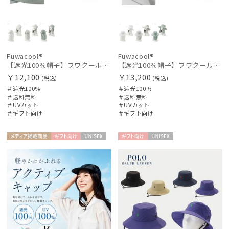
Fuwacool®
Fuwacool®
【遮光100％帽子】フワクール® (Fuwacool®) ネックカバーキャップ 遮光100 UV100 UPF50
【遮光100％帽子】フワクール® (Fuwacool®) ネックカバーハット 遮光100 UV100 UPF50
￥12,100
￥13,200
(税込)
(税込)
＃遮光100%
＃遮光100%
＃送料無料
＃送料無料
＃UVカット
＃UVカット
＃ギフト向け
＃ギフト向け
メディア掲
ギフト
UNISE
ギフト
UNISE
載商品
向け
X
向け
X