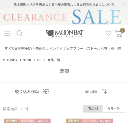
熊本県熊本地方を震源とする地震の影響によるお荷物のお届けについて
0
すべて
日傘
帽子
UV手袋
雨傘
レインアイテム
マフラー・ストール
財布・革小物
MOONBAT ONLINE SHOP
＞
商品一覧
遮熱
表示
絞り込み検索
表示順
順
検索結果 : 10
件
商品別
カラー別
おすすめ
送料無
ギフト
WOME
送料無
ギフト
WOME
新着