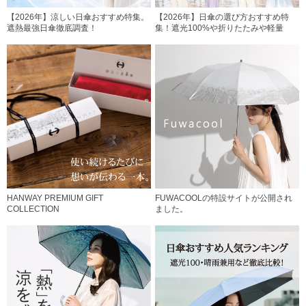
【2026年】涼しい日傘おすすめ特集。
【2026年】日傘の選び方おすすめ特
遮熱最強日傘徹底調査！
集！遮光100%や折りたたみや軽量
HANWAY PREMIUM GIFT
FUWACOOLの特設サイトが公開され
COLLECTION
ました。