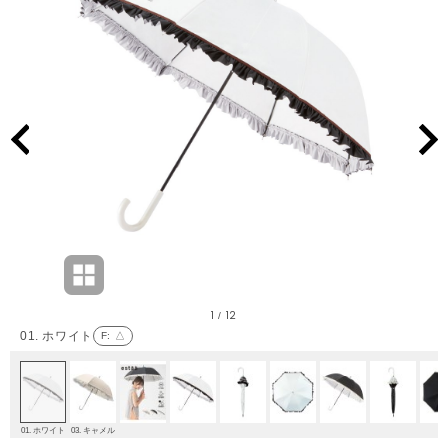
1
12
/
01. ホワイト
F
: △
01. ホワイト
03. キャメル