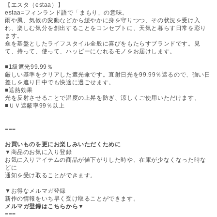
【エスタ（estaa）】
estaa=フィンランド語で「まもり」の意味。
雨や風、気候の変動などから緩やかに身を守りつつ、その状況を受け入
れ、楽しむ気分を創出することをコンセプトに、天気と暮らす日常を彩り
ます。
傘を基盤としたライフスタイル全般に喜びをもたらすブランドです。見
て、持って、使って、ハッピーになれるモノをお届けします。
■1級遮光99.99％
厳しい基準をクリアした遮光傘です。直射日光を99.99％遮るので、強い日
差しを遮り日中でも快適に過ごせます。
■遮熱効果
光を反射させることで温度の上昇を防ぎ、涼しくご使用いただけます。
■ＵＶ遮蔽率99％以上
===
お買いものを更にお楽しみいただくために
▼商品のお気に入り登録
お気に入りアイテムの商品が値下がりした時や、在庫が少なくなった時な
どに
通知を受け取ることができます。
▼お得なメルマガ登録
新作の情報をいち早く受け取ることができます。
メルマガ登録はこちらから▼
===