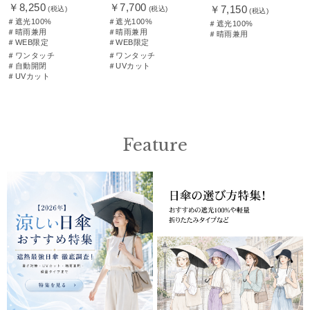
￥8,250
￥7,700
￥7,150
(税込)
(税込)
(税込)
＃遮光100%
＃遮光100%
＃遮光100%
＃晴雨兼用
＃晴雨兼用
＃晴雨兼用
＃WEB限定
＃WEB限定
＃ワンタッチ
＃ワンタッチ
＃自動開閉
＃UVカット
＃UVカット
Feature