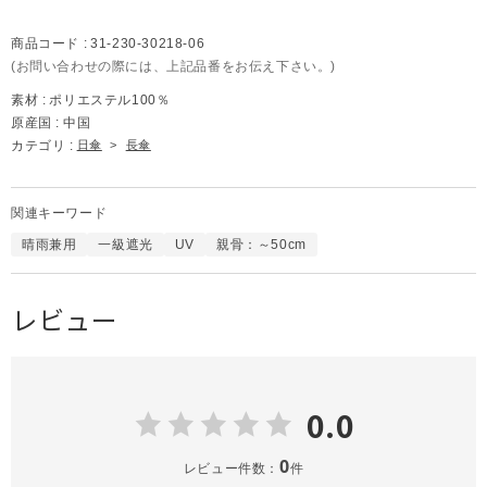
商品コード :
31-230-30218-06
(お問い合わせの際には、上記品番をお伝え下さい。)
素材 :
ポリエステル100％
原産国 :
中国
カテゴリ :
日傘
>
長傘
関連キーワード
晴雨兼用
一級遮光
UV
親骨：～50cm
レビュー
0.0
0
レビュー件数：
件