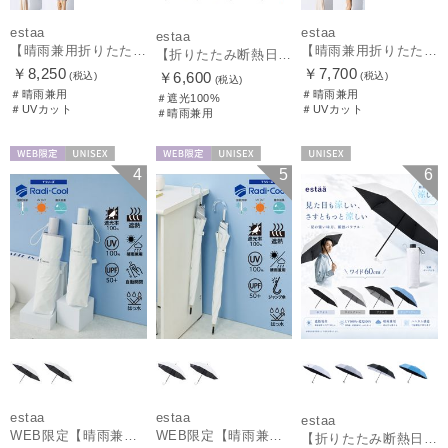
estaa
estaa
estaa
【晴雨兼用折りたたみ日傘】エスタ(estaa)REIKYAKUパラソル 大きめ60㎝ 世界初の放射冷却素材ラディクール 遮光100 UV100 耐風
【晴雨兼用折りたたみ日傘】エスタ(estaa)REIKYAKUパラソル 54㎝ 世界初の放射冷却素材ラディクール 遮光100 UV100 耐風
【折りたたみ断熱日傘】エスタ (estaa) ハニカム断熱パラソル 55㎝ 折りたたみ傘 晴雨兼用 遮光100 UV100
￥8,250
￥7,700
￥6,600
(税込)
(税込)
(税込)
＃晴雨兼用
＃晴雨兼用
＃遮光100%
＃UVカット
＃UVカット
＃晴雨兼用
WEB限定
UNISEX
WEB限定
UNISEX
UNISEX
4
5
6
estaa
estaa
estaa
WEB限定【晴雨兼用自動開閉日傘】エスタ(estaa)REIKYAKUパラソル 55㎝ ラディクール 遮光100 UV100 ワンタッチ開閉
WEB限定【晴雨兼用日傘】エスタ(estaa)REIKYAKUパラソル 55㎝ ラディクール 遮光100 UV100 ボタンジャンプ
【折りたたみ断熱日傘】エスタ (estaa) ハニカム断熱パラソル 60㎝ 折りたたみ傘 晴雨兼用 一級遮光 UV