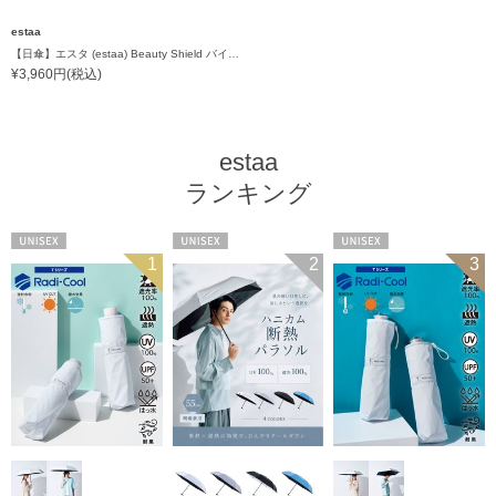
estaa
【日傘】エスタ (estaa) Beauty Shield バイカラーフリル 長傘 晴雨兼用 一級遮光 UV
¥3,960円(税込)
estaa
ランキング
UNISEX
UNISEX
UNISEX
1
2
3