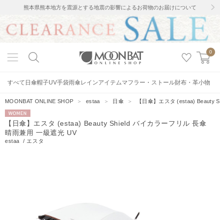
熊本県熊本地方を震源とする地震の影響によるお荷物のお届けについて
0
すべて
日傘
帽子
UV手袋
雨傘
レインアイテム
マフラー・ストール
財布・革小物
MOONBAT ONLINE SHOP
＞
estaa
＞
日傘
＞
【日傘】エスタ (estaa) Beaut
WOMEN
【日傘】エスタ (estaa) Beauty Shield バイカラーフリル 長傘
晴雨兼用 一級遮光 UV
estaa
/
エスタ
8