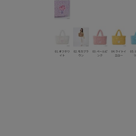
01.オフホワ
02.モカブラ
03.ペールピ
04.ライトイ
05
イト
ウン
ンク
エロー