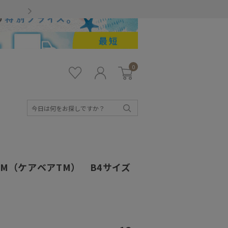
Gmailをお使いのお客様
0
お気
ロ
カー
に入
グ
ト
り
イ
ン
検
索
sTM（ケアベアTM） B4サイズ