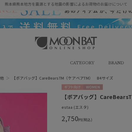
熊本県熊本地方を震源とする地震の影響によるお荷物のお届けについて
雨傘・日傘・マフラー・ストール・
帽子の通販｜MOONBAT ONLINE
SHOP（ムーンバットオンラインシ
CATEGORY
BRAND
ョップ）
の他
＞
【ボアバッグ】CareBearsTM（ケアベアTM） B4サイズ
ギフト向け
WOMEN
【ボアバッグ】CareBear
estaa (エスタ)
2,750
円(税込)