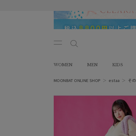
メニ
メ
ュー
ニ
ボタ
ュ
WOMEN
MEN
KIDS
ン
ー
ボ
タ
MOONBAT ONLINE SHOP
＞
estaa
＞
そ
ン