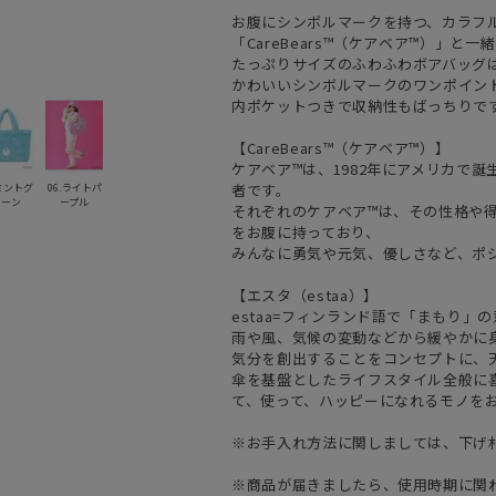
お腹にシンボルマークを持つ、カラフ
「CareBears™（ケアベア™）」と
たっぷりサイズのふわふわボアバッグ
かわいいシンボルマークのワンポイン
内ポケットつきで収納性もばっちりで
【CareBears™（ケアベア™）】
ケアベア™は、1982年にアメリカで
者です。
.ミントグ
06.ライトパ
リーン
ープル
それぞれのケアベア™は、その性格や
をお腹に持っており、
みんなに勇気や元気、優しさなど、ポ
【エスタ（estaa）】
estaa=フィンランド語で「まもり」
雨や風、気候の変動などから緩やかに
気分を創出することをコンセプトに、
傘を基盤としたライフスタイル全般に
て、使って、ハッピーになれるモノを
※お手入れ方法に関しましては、下げ
※商品が届きましたら、使用時期に関