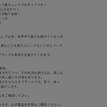
ルで愛らしいクマのキャラクター
一緒にお出かけ！
は手触り抜群！
トつき
す。
誕生して以来、世界中で愛され続けている人気
得意なことを表すユニークなシンボルマーク
ジティブな気持ちを届けてくれます。
の意味。
身を守りつつ、その状況を受け入れ、楽しむ
天気と暮らす日常を彩ります。
喜びをもたらすブランドです。見て、持っ
お届けします。
札をご確認ください。
わらず、必ず商品の状態をご確認ください。