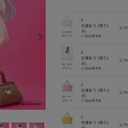
F
在庫あり (残り
1
2,7
点)
01.オフ
2-3日出荷予定
ホワイト
F
在庫あり (残り
1
2,7
点)
02.モカ
2-3日出荷予定
ブラウン
F
在庫あり (残り
2
2,7
点)
03.ペー
2-3日出荷予定
ルピンク
F
在庫あり (残り
1
2,7
点)