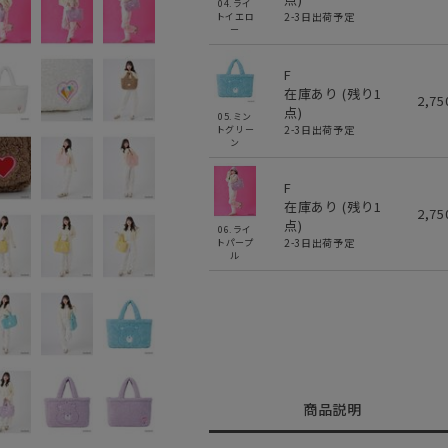
04.ライ
2-3日出荷予定
トイエロ
ー
F
在庫あり (残り
1
2,7
点)
05.ミン
2-3日出荷予定
トグリー
ン
F
在庫あり (残り
1
2,7
点)
06.ライ
2-3日出荷予定
トパープ
ル
商品説明