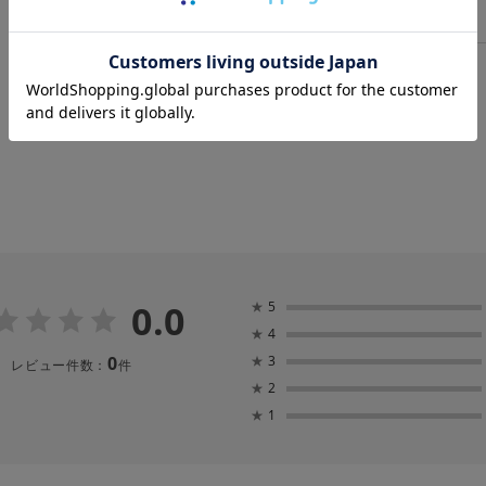
関連キーワード
ギフトにおすすめ
0.0
★
5
★
4
0
★
3
レビュー件数：
件
★
2
★
1