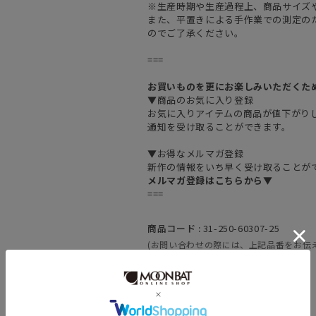
※生産時期や生産過程上、商品サイズ
また、平置きによる手作業での測定の
のでご了承ください。
===
お買いものを更にお楽しみいただくた
▼商品のお気に入り登録
お気に入りアイテムの商品が値下がり
通知を受け取ることができます。
▼お得なメルマガ登録
新作の情報をいち早く受け取ることが
メルマガ登録はこちらから▼
===
商品コード :
31-250-60307-25
(お問い合わせの際には、上記品番をお伝
素材 :
本体：ポリエステル100%
裏地：ポリエステル100%
原産国 :
中国
カテゴリ :
その他
>
その他