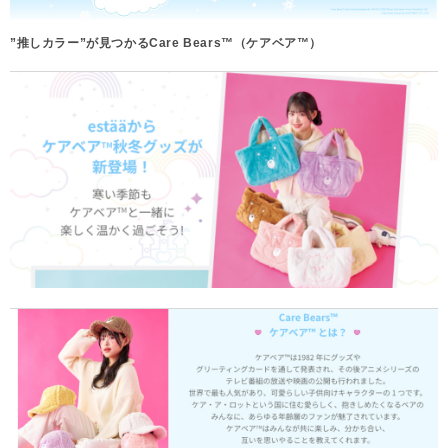
”推しカラー”が見つかるCare Bears™（ケアベア™）