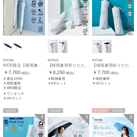
estaa
estaa
estaa
WEB限定【晴雨兼用日傘】エスタ(estaa)REIKYAKUパラソル 55㎝ ラディクール 遮光100 UV100 ボタンジャンプ
【晴雨兼用折りたたみ日傘】エスタ(estaa)REIKYAKUパラソル 大きめ60㎝ 世界初の放射冷却素材ラディクール 遮光100 UV100 耐風
【晴雨兼用折りたたみ日傘】エスタ(estaa)REIKYAKUパラソル 54㎝ 世界初の放射冷却素材ラディクール 遮光100 UV100 耐風
￥7,700
￥8,250
￥7,700
(税込)
(税込)
(税込)
＃遮光100%
＃晴雨兼用
＃晴雨兼用
＃晴雨兼用
＃UVカット
＃UVカット
＃WEB限定
＃ワンタッチ
＃UVカット
UNISEX
UNISEX
ギフト向け
UNISEX
4
5
6