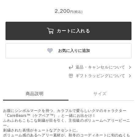
2,200
円(税込)
カートに入れる
お気に入りに追加
返品・キャンセルについて
ギフトラッピングについて
商品説明
サイズ
お腹にシンボルマークを持つ、カラフルで愛らしいクマのキャラクター
「CareBears™（ケアベア™）」と一緒にお出かけ！
ふわふわもこもこな刺繍が目を引く、主役級のボリュームヘアリービーニ
ー。
刺繍された表情がキュートなアクセントに。
ボリューム感のあるヘアリー素材が、秋冬のコーディネートに旬のぬくも