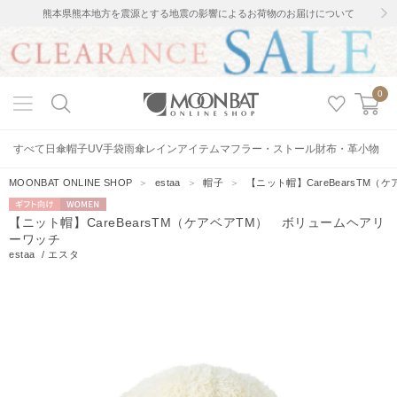
熊本県熊本地方を震源とする地震の影響によるお荷物のお届けについて
0
すべて
日傘
帽子
UV手袋
雨傘
レインアイテム
マフラー・ストール
財布・革小物
MOONBAT ONLINE SHOP
＞
estaa
＞
帽子
＞
【ニット帽】CareBearsTM
ギフト向
WOMEN
【ニット帽】CareBearsTM（ケアベアTM） ボリュームヘアリ
け
ーワッチ
estaa
/
エスタ
14