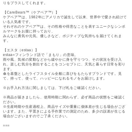
りをプラスしてくれます。
【CareBears™（ケアベア™）】
ケアベア™は、1982年にアメリカで誕生して以来、世界中で愛され続けて
いる人気者です。
それぞれのケアベア™は、その性格や得意なことを表すユニークなシンボ
ルマークをお腹に持っており、
みんなに勇気や元気、優しさなど、ポジティブな気持ちを届けてくれま
す。
【エスタ（estaa）】
estaa=フィンランド語で「まもり」の意味。
雨や風、気候の変動などから緩やかに身を守りつつ、その状況を受け入
れ、楽しむ気分を創出することをコンセプトに、天気と暮らす日常を彩り
ます。
傘を基盤としたライフスタイル全般に喜びをもたらすブランドです。見
て、持って、使って、ハッピーになれるモノをお届けします。
※お手入れ方法に関しましては、下げ札をご確認ください。
※商品が届きましたら、使用時期に関わらず、必ず商品の状態をご確認く
ださい。
※生産時期や生産過程上、商品サイズや重量に個体差が生じる場合がござ
います。また、平置きによる手作業での測定のため、多少の誤差が生じる
場合がございますのでご了承ください。
===