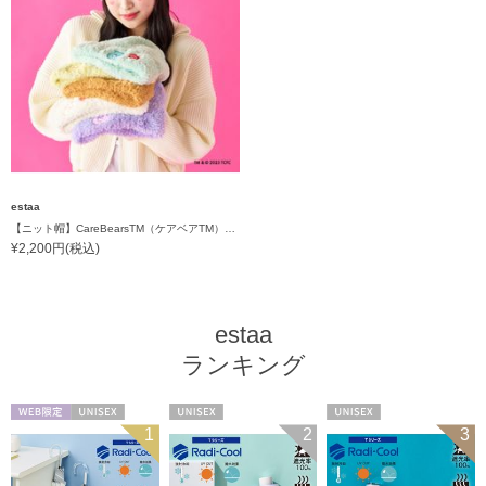
estaa
【ニット帽】CareBearsTM（ケアベアTM） ボリュームヘアリーワッチ
¥2,200円(税込)
estaa
ランキング
WEB限定
UNISEX
UNISEX
UNISEX
1
2
3