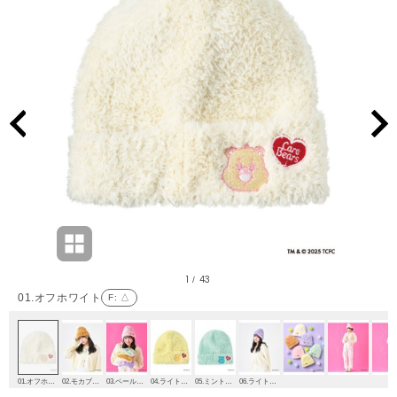
1
43
/
01.オフホワイト
F
: △
01.オフホワイト
02.モカブラウン
03.ペールピンク
04.ライトイエロー
05.ミントグリーン
06.ライトパープル