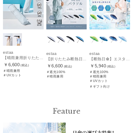
estaa
estaa
estaa
【晴雨兼用折りたたみ日傘】エスタ(estaa)REIKYAKUパラソル 50㎝ 世界初の放射冷却素材ラディクール 遮光100 UV100
【折りたたみ断熱日傘】エスタ (estaa) ハニカム断熱パラソル 55㎝ 折りたたみ傘 晴雨兼用 遮光100 UV100
【断熱日傘】エスタ (estaa) ハニカム断熱パラソル 晴雨兼用 遮光100 UV100
￥6,600
￥6,600
￥5,940
(税込)
(税込)
(税込)
＃晴雨兼用
＃遮光100%
＃遮光100%
＃UVカット
＃晴雨兼用
＃晴雨兼用
＃UVカット
＃ギフト向け
Feature