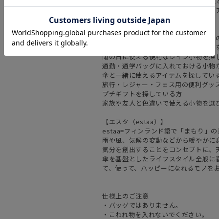
カラフルな全12柄展開で、家族や友
で選びやすく、ちょっとしたお礼やプ
■こんな方におすすめ
濡れた折りたたみ傘をバッグに入れる
ペットボトルの結露で荷物が濡れるの
雨の日に使える便利なレイン小物を探
通勤・通学バッグに入れておける小物
傘と一緒に使えるアイテムを探してい
旅行・レジャー・フェス用の便利グッ
プチギフトを探している方
家族や友人と色違いで使える小物を選
【エスタ（estaa）】
estaa=フィンランド語で「まもり」
雨や風、気候の変動などから緩やかに
気分を創出することをコンセプトに、
傘を基盤としたライフスタイル全般に
て、使って、ハッピーになれるモノを
仕様上のご注意
・バッグではありません。
・こわれ物を入れないでください。