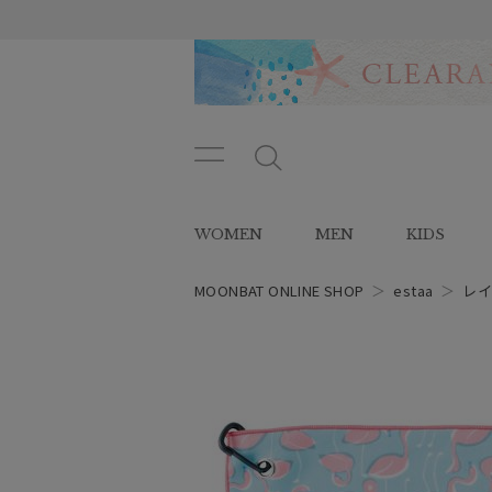
メニ
メ
ュー
ニ
ボタ
ュ
WOMEN
MEN
KIDS
ン
ー
ボ
タ
MOONBAT ONLINE SHOP
＞
estaa
＞
レイ
ン