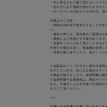
・中に物を入れて振り回さないでくだ
・包み方により強度が変わりますので
・ボールペンや口紅などの汚れは、落
洗濯上のご注意
・色物は初め若干色落ちすることがあ
い。
・選択の際には、漂白剤のご使用はお
・摩擦により色落ちする事があります
・洗濯ネットに入れて洗うことをおす
手絞りの場合は弱く、乾燥機は使用し
・洗濯を繰り返すことで、多少くっつ
※本製品はくっつきやすい素材を使用
合がございます。気になる場合はテー
※商品が届きましたら、使用時期に関
※生産時期や生産過程上、商品サイズ
また、平置きによる手作業での測定の
のでご了承ください。
===
お買いものを更にお楽しみいただくた