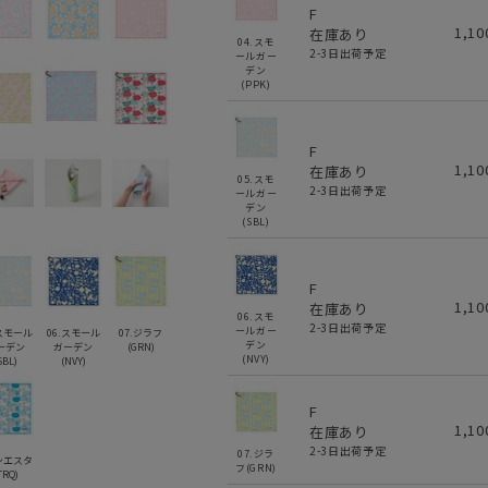
F
1,1
在庫あり
04.スモ
2-3日出荷予定
ールガー
デン
(PPK)
F
1,1
在庫あり
05.スモ
2-3日出荷予定
ールガー
デン
(SBL)
F
1,1
在庫あり
06.スモ
2-3日出荷予定
ールガー
.スモール
06.スモール
07.ジラフ
デン
ーデン
ガーデン
(GRN)
(NVY)
SBL)
(NVY)
F
1,1
在庫あり
2-3日出荷予定
07.ジラ
.シエスタ
フ(GRN)
TRQ)