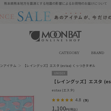
熊本県熊本地方を震源とする地震の影響によるお荷物のお届けについて
雨傘・日傘・マフラー・ストール・
帽子の通販｜MOONBAT ONLINE
SHOP（ムーンバットオンラインシ
CATEGORY
BRAND
ョップ）
ンアイテム
＞
【レイングッズ】エスタ (estaa) くっつきタオル
UNISEX
【レイングッズ】エスタ (es
estaa (エスタ)
4.8
（9）
1,100
円(税込)