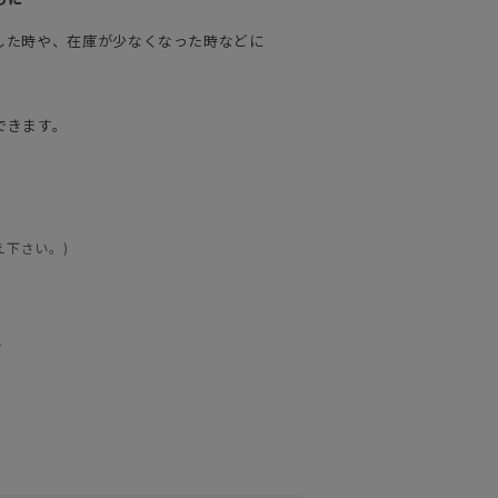
した時や、在庫が少なくなった時などに
できます。
3
え下さい。)
物