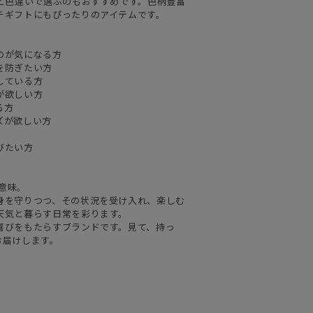
人と色違いで選ぶのもおすすめです。色柄豊富
チギフトにもぴったりのアイテムです。
のが気になる方
を防ぎたい方
している方
が欲しい方
る方
ズが欲しい方
びたい方
の意味。
身を守りつつ、その状況を受け入れ、楽しむ
天気と暮らす日常を彩ります。
喜びをもたらすブランドです。見て、持っ
お届けします。