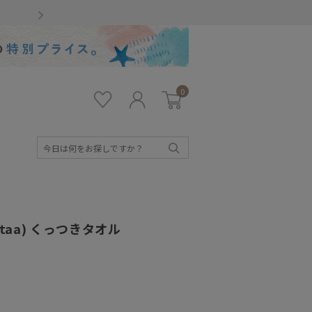
Gmailをお使いのお客様
0
お気
ロ
カー
に入
グ
ト
り
イ
ン
検
索
taa) くっつきタオル