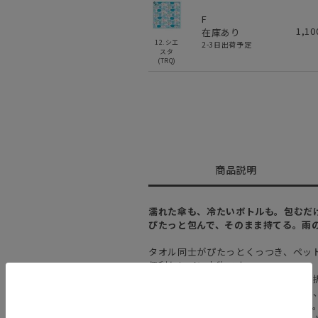
F
1,1
在庫あり
12.シエ
2-3日出荷予定
スタ
(TRQ)
商品説明
濡れた傘も、冷たいボトルも。包むだ
ぴたっと包んで、そのまま持てる。雨
タオル同士がぴたっとくっつき、ペッ
便利なレイン小物です。
冷たいドリンクの結露対策や、濡れた
約30cm×30cmの使いやすいサイ
通勤・通学、旅行、レジャーにも便利