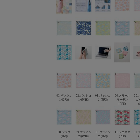
01.パッショ
02.パッショ
03.パッショ
04.スモール
05
ン(GRY)
ン(PNK)
ン(TRQ)
ガーデン
ガ
(PPK)
(
08.ジラフ
09.フラミン
10.フラミン
11.シエスタ
12
(TRQ)
ゴ(PNK)
ゴ(TRQ)
(RED)
(