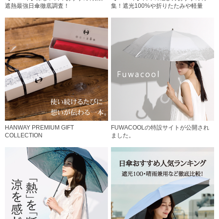
遮熱最強日傘徹底調査！
集！遮光100%や折りたたみや軽量
HANWAY PREMIUM GIFT
FUWACOOLの特設サイトが公開され
COLLECTION
ました。