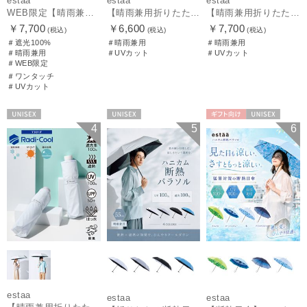
estaa
estaa
estaa
WEB限定【晴雨兼用日傘】エスタ(estaa)REIKYAKUパラソル 55㎝ ラディクール 遮光100 UV100 ボタンジャンプ
【晴雨兼用折りたたみ日傘】エスタ(estaa)REIKYAKUパラソル 50㎝ 世界初の放射冷却素材ラディクール 遮光100 UV100
【晴雨兼用折りたたみ日傘】エスタ(estaa)REIKYAKUパラソル 54㎝ 世界初の放射冷却素材ラディクール 遮光100 UV100 耐風
￥7,700
￥6,600
￥7,700
(税込)
(税込)
(税込)
＃遮光100%
＃晴雨兼用
＃晴雨兼用
＃晴雨兼用
＃UVカット
＃UVカット
＃WEB限定
＃ワンタッチ
＃UVカット
UNISEX
UNISEX
ギフト向け
UNISEX
4
5
6
estaa
estaa
estaa