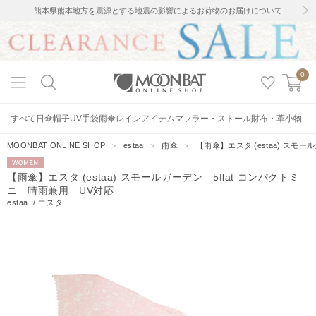
熊本県熊本地方を震源とする地震の影響によるお荷物のお届けについて
0
すべて
日傘
帽子
UV手袋
雨傘
レインアイテム
マフラー・ストール
財布・革小物
MOONBAT ONLINE SHOP
＞
estaa
＞
雨傘
＞
【雨傘】エスタ (estaa) スモ
WOMEN
【雨傘】エスタ (estaa) スモールガーデン 5flat コンパクトミ
ニ 晴雨兼用 UV対応
estaa
/
エスタ
6