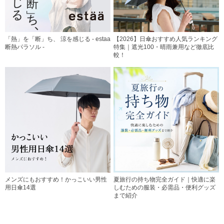
「熱」を「断」ち、 涼を感じる - estaa
【2026】日傘おすすめ人気ランキング
断熱パラソル -
特集｜遮光100・晴雨兼用など徹底比
較！
メンズにもおすすめ！かっこいい男性
夏旅行の持ち物完全ガイド｜快適に楽
用日傘14選
しむための服装・必需品・便利グッズ
まで紹介