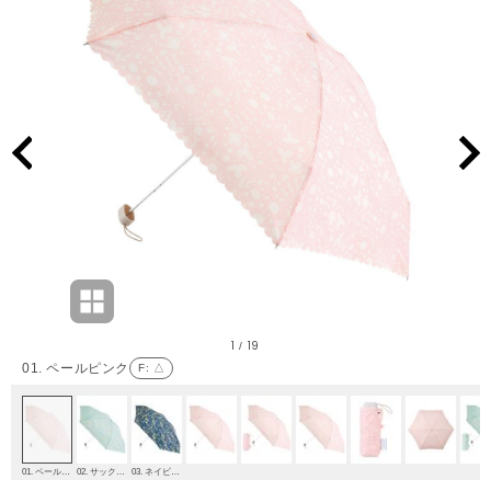
1
19
/
01. ペールピンク
F
: △
01. ペールピンク
02. サックスブルー
03. ネイビーブルー