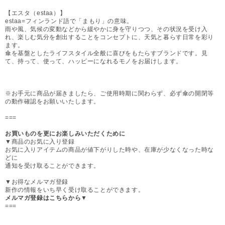
【エスタ（estaa）】
estaa=フィンランド語で「まもり」の意味。
雨や風、気候の変動などから緩やかに身を守りつつ、その状況を受け入
れ、楽しむ気分を創出することをコンセプトに、天気と暮らす日常を彩り
ます。
傘を基盤としたライフスタイル全般に喜びをもたらすブランドです。見
て、持って、使って、ハッピーになれるモノをお届けします。
※お手元に商品が届きましたら、ご使用時期に関わらず、必ず傘の開閉等
の動作確認をお願いいたします。
===
お買いものを更にお楽しみいただくために
▼商品のお気に入り登録
お気に入りアイテムの商品が値下がりした時や、在庫が少なくなった時な
どに
通知を受け取ることができます。
▼お得なメルマガ登録
新作の情報をいち早く受け取ることができます。
メルマガ登録はこちらから▼
===