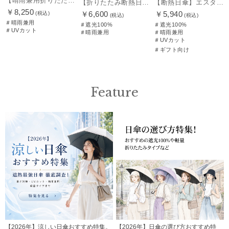
【晴雨兼用折りたたみ日傘】エスタ(estaa)REIKYAKUパラソル 大きめ60㎝ 世界初の放射冷却素材ラディクール 遮光100 UV100 耐風
【折りたたみ断熱日傘】エスタ (estaa) ハニカム断熱パラソル 55㎝ 折りたたみ傘 晴雨兼用 遮光100 UV100
【断熱日傘】エスタ (estaa) ハニカム断熱パラソル 晴雨兼用 遮光100 UV100
￥8,250
￥6,600
￥5,940
(税込)
(税込)
(税込)
＃晴雨兼用
＃遮光100%
＃遮光100%
＃UVカット
＃晴雨兼用
＃晴雨兼用
＃UVカット
＃ギフト向け
Feature
【2026年】涼しい日傘おすすめ特集。
【2026年】日傘の選び方おすすめ特