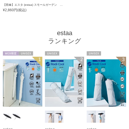
【雨傘】エスタ (estaa) スモールガーデン 5flat コンパクトミニ 晴雨兼用 UV対応
¥2,860円(税込)
estaa
ランキング
WEB限定
UNISEX
UNISEX
UNISEX
1
2
3