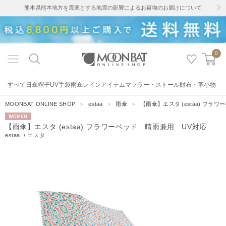
熊本県熊本地方を震源とする地震の影響によるお荷物のお届けについて
0
すべて
日傘
帽子
UV手袋
雨傘
レインアイテム
マフラー・ストール
財布・革小物
MOONBAT ONLINE SHOP
＞
estaa
＞
雨傘
＞
【雨傘】エスタ (estaa) フラ
WOMEN
【雨傘】エスタ (estaa) フラワーベッド 晴雨兼用 UV対応
estaa
/
エスタ
0