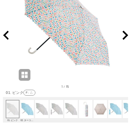
1
15
/
01. ピンク
F
: △
01. ピンク
02. ターコイズブルー