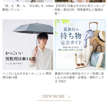
「熱」を「断」ち、 涼を感じる - estaa
【2026】日傘おすすめ人気ランキング
断熱パラソル -
特集｜遮光100・晴雨兼用など徹底比
較！
メンズにもおすすめ！かっこいい男性
夏旅行の持ち物完全ガイド｜快適に楽
用日傘14選
しむための服装・必需品・便利グッズ
まで紹介
VIEW MORE