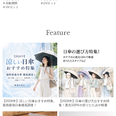
＃自動開閉
＃UVカット
＃UVカット
Feature
【2026年】涼しい日傘おすすめ特集。
【2026年】日傘の選び方おすすめ特
遮熱最強日傘徹底調査！
集！遮光100%や折りたたみや軽量