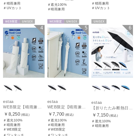
＃晴雨兼用
＃晴雨兼用
＃遮光100%
＃UVカット
＃UVカット
＃晴雨兼用
WEB限定
UNISEX
WEB限定
UNISEX
UNISEX
4
5
6
estaa
estaa
estaa
WEB限定【晴雨兼用自動開閉日傘】エスタ(estaa)REIKYAKUパラソル 55㎝ ラディクール 遮光100 UV100 ワンタッチ開閉
WEB限定【晴雨兼用日傘】エスタ(estaa)REIKYAKUパラソル 55㎝ ラディクール 遮光100 UV100 ボタンジャンプ
【折りたたみ断熱日傘】エスタ (estaa) ハニカム断熱パラソル 60㎝ 折りたたみ傘 晴雨兼用 一級遮光 UV
￥8,250
￥7,700
￥7,150
(税込)
(税込)
(税込)
＃遮光100%
＃遮光100%
＃遮光100%
＃晴雨兼用
＃晴雨兼用
＃晴雨兼用
＃WEB限定
＃WEB限定
＃ワンタッチ
＃ワンタッチ