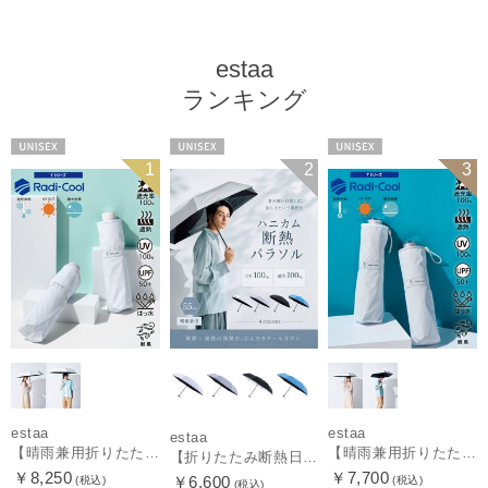
estaa
ランキング
UNISEX
UNISEX
UNISEX
1
2
3
estaa
estaa
estaa
【晴雨兼用折りたたみ日傘】エスタ(estaa)REIKYAKUパラソル 大きめ60㎝ 世界初の放射冷却素材ラディクール 遮光100 UV100 耐風
【晴雨兼用折りたたみ日傘】エスタ(estaa)REIKYAKUパラソル 54㎝ 世界初の放射冷却素材ラディクール 遮光100 UV100 耐風
【折りたたみ断熱日傘】エスタ (estaa) ハニカム断熱パラソル 55㎝ 折りたたみ傘 晴雨兼用 遮光100 UV100
￥8,250
￥7,700
￥6,600
(税込)
(税込)
(税込)