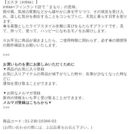
【エスタ（estaa）】
estaa=フィンランド語で「まもり」の意味。
雨や風、気候の変動などから緩やかに身を守りつつ、その状況を受け入
れ、楽しむ気分を創出することをコンセプトに、天気と暮らす日常を彩り
ます。
傘を基盤としたライフスタイル全般に喜びをもたらすブランドです。見
て、持って、使って、ハッピーになれるモノをお届けします。
※お手元に商品が届きましたら、ご使用時期に関わらず、必ず傘の開閉等
の動作確認をお願いいたします。
===
お買いものを更にお楽しみいただくために
▼商品のお気に入り登録
お気に入りアイテムの商品が値下がりした時や、在庫が少なくなった時な
どに
通知を受け取ることができます。
▼お得なメルマガ登録
新作の情報をいち早く受け取ることができます。
メルマガ登録はこちらから▼
===
商品コード :
31-230-10346-02
(お問い合わせの際には、上記品番をお伝え下さい。)