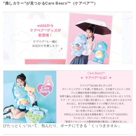
”推しカラー”が見つかるCare Bears™（ケアベア™）
ぴたっとくっついて、包んだり、ポーチにできる「くっつきタオル」