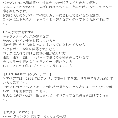
バッグの中の水滴対策や、外出先での一時的な持ち歩きに便利。
シルエットがかわいく、広げた時はもちろん、包んだ時にもキャラクター
感を楽しめます。
お気に入りのケアベア™や推しカラーに合わせて選べるのも魅力。
自分用にはもちろん、キャラクター好きな方へのギフトにもおすすめで
す。
■こんな方におすすめ
キャラクターグッズが好きな方
かわいいレイン小物を探している方
濡れた折りたたみ傘をそのままバッグに入れたくない方
ペットボトルや缶の結露が気になる方
バッグに入れておける便利小物が欲しい方
通勤・通学・旅行・レジャーで使える小物を探している方
推しカラーや好きなキャラクターで選びたい方
ちょっとしたお礼やプチギフトを探している方
【CareBears™（ケアベア™）】
ケアベア™は、1982年にアメリカで誕生して以来、世界中で愛され続けて
いる人気者です。
それぞれのケアベア™は、その性格や得意なことを表すユニークなシンボ
ルマークをお腹に持っており、
みんなに勇気や元気、優しさなど、ポジティブな気持ちを届けてくれま
す。
【エスタ（estaa）】
estaa=フィンランド語で「まもり」の意味。