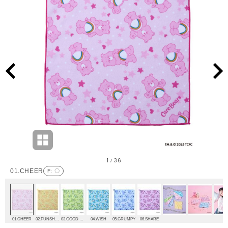
1
36
/
01.CHEER
F
: 〇
01.CHEER
02.FUNSHINE
03.GOOD LUCK
04.WISH
05.GRUMPY
06.SHARE