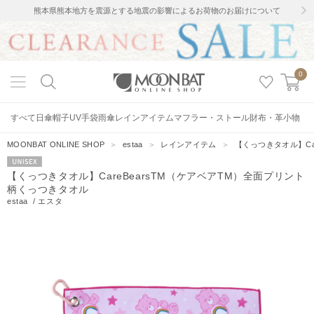
熊本県熊本地方を震源とする地震の影響によるお荷物のお届けについて
0
すべて
日傘
帽子
UV手袋
雨傘
レインアイテム
マフラー・ストール
財布・革小物
MOONBAT ONLINE SHOP
＞
estaa
＞
レインアイテム
＞
【くっつきタオル】Ca
UNISEX
【くっつきタオル】CareBearsTM（ケアベアTM）全面プリント
柄くっつきタオル
estaa
/
エスタ
10