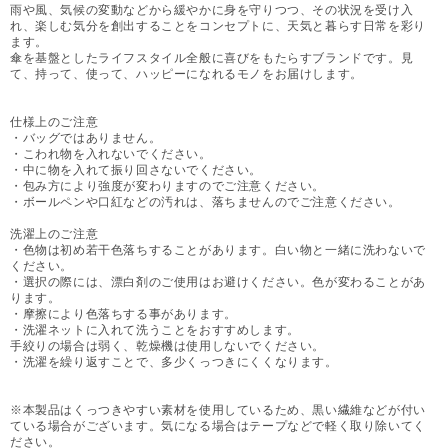
雨や風、気候の変動などから緩やかに身を守りつつ、その状況を受け入
れ、楽しむ気分を創出することをコンセプトに、天気と暮らす日常を彩り
ます。
傘を基盤としたライフスタイル全般に喜びをもたらすブランドです。見
て、持って、使って、ハッピーになれるモノをお届けします。
仕様上のご注意
・バッグではありません。
・こわれ物を入れないでください。
・中に物を入れて振り回さないでください。
・包み方により強度が変わりますのでご注意ください。
・ボールペンや口紅などの汚れは、落ちませんのでご注意ください。
洗濯上のご注意
・色物は初め若干色落ちすることがあります。白い物と一緒に洗わないで
ください。
・選択の際には、漂白剤のご使用はお避けください。色が変わることがあ
ります。
・摩擦により色落ちする事があります。
・洗濯ネットに入れて洗うことをおすすめします。
手絞りの場合は弱く、乾燥機は使用しないでください。
・洗濯を繰り返すことで、多少くっつきにくくなります。
※本製品はくっつきやすい素材を使用しているため、黒い繊維などが付い
ている場合がございます。気になる場合はテープなどで軽く取り除いてく
ださい。