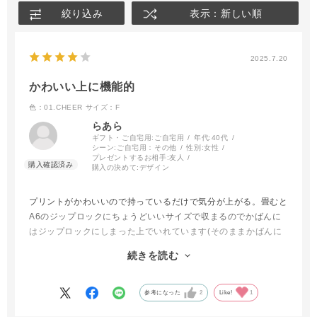
絞り込み
表示：新しい順
2025.7.20
かわいい上に機能的
色：01.CHEER
サイズ：F
らあら
ギフト・ご自宅用:
ご自宅用
年代:
40代
シーン:
ご自宅用：その他
性別:
女性
プレゼントするお相手:
友人
購入の決めて:
デザイン
プリントがかわいいので持っているだけで気分が上がる。畳むと
A6のジップロックにちょうどいいサイズで収まるのでかばんに
はジップロックにしまった上でいれています(そのままかばんに
いれると普通のタオルより汚れがつきやすい気がするので)。
続きを読む
ペットボトルを買ったとき今まではかばんの中で水滴が気になる
ので毎回レジ袋をもらっていたけどこのタオルのお陰でそれも不
要
参考になった
2
Like!
1