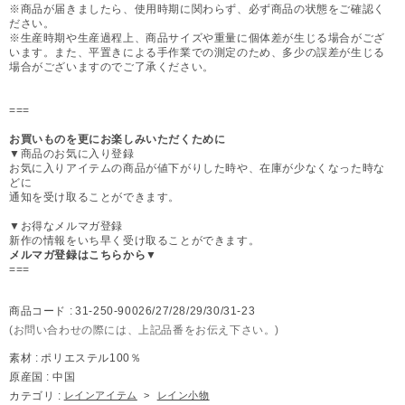
※商品が届きましたら、使用時期に関わらず、必ず商品の状態をご確認く
ださい。
※生産時期や生産過程上、商品サイズや重量に個体差が生じる場合がござ
います。また、平置きによる手作業での測定のため、多少の誤差が生じる
場合がございますのでご了承ください。
===
お買いものを更にお楽しみいただくために
▼商品のお気に入り登録
お気に入りアイテムの商品が値下がりした時や、在庫が少なくなった時な
どに
通知を受け取ることができます。
▼お得なメルマガ登録
新作の情報をいち早く受け取ることができます。
メルマガ登録はこちらから▼
===
商品コード :
31-250-90026/27/28/29/30/31-23
(お問い合わせの際には、上記品番をお伝え下さい。)
素材 :
ポリエステル100％
原産国 :
中国
カテゴリ :
レインアイテム
>
レイン小物