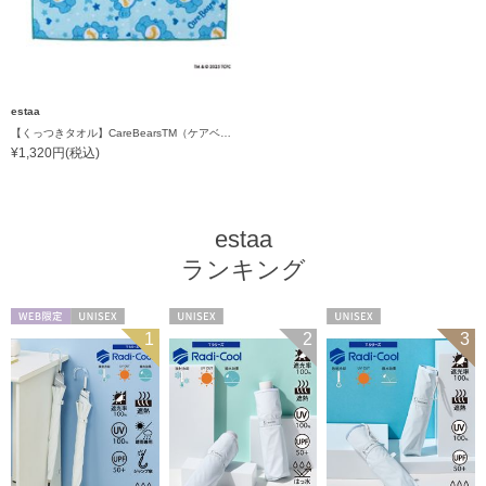
estaa
【くっつきタオル】CareBearsTM（ケアベアTM）全面プリント柄くっつきタオル
¥1,320円(税込)
estaa
ランキング
WEB限定
UNISEX
UNISEX
UNISEX
1
2
3