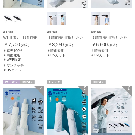
estaa
estaa
estaa
WEB限定【晴雨兼用日傘】エスタ(estaa)REIKYAKUパラソル 55㎝ ラディクール 遮光100 UV100 ボタンジャンプ
【晴雨兼用折りたたみ日傘】エスタ(estaa)REIKYAKUパラソル 大きめ60㎝ 世界初の放射冷却素材ラディクール 遮光100 UV100 耐風
【晴雨兼用折りたたみ日傘】エスタ(estaa)REIKYAKUパラソル 50㎝ 世界初の放射冷却素材ラディクール 遮光100 UV100
￥7,700
￥8,250
￥6,600
(税込)
(税込)
(税込)
＃遮光100%
＃晴雨兼用
＃晴雨兼用
＃晴雨兼用
＃UVカット
＃UVカット
＃WEB限定
＃ワンタッチ
＃UVカット
WEB限定
UNISEX
UNISEX
UNISEX
4
5
6