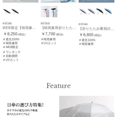
estaa
estaa
estaa
WEB限定【晴雨兼用自動開閉日傘】エスタ(estaa)REIKYAKUパラソル 55㎝ ラディクール 遮光100 UV100 ワンタッチ開閉
【晴雨兼用折りたたみ日傘】エスタ(estaa)REIKYAKUパラソル 54㎝ 世界初の放射冷却素材ラディクール 遮光100 UV100 耐風
【折りたたみ断熱日傘】エスタ (estaa) ハニカム断熱パラソル 55㎝ 折りたたみ傘 晴雨兼用 遮光100 UV100
￥8,250
￥7,700
￥6,600
(税込)
(税込)
(税込)
＃遮光100%
＃晴雨兼用
＃遮光100%
＃晴雨兼用
＃UVカット
＃晴雨兼用
＃WEB限定
＃ワンタッチ
＃自動開閉
＃UVカット
Feature