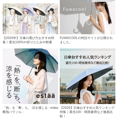
【2026年】日傘の選び方おすすめ特
FUWACOOLの特設サイトが公開され
集！遮光100%や折りたたみや軽量
ました。
「熱」を「断」ち、 涼を感じる - estaa
【2026】日傘おすすめ人気ランキング
断熱パラソル -
特集｜遮光100・晴雨兼用など徹底比
較！